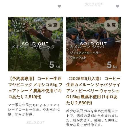
SOLD OUT
【予約者専用】 コーヒー生豆
〈2025年9月入港〉 コーヒー
マヤビニック メキシコ 5kg フ
生豆カメルーン ジャバ ジャイ
ェアトレード 農薬不使用 (1キ
アントピーベリー ウォッシュ
ロあたり 2,519円)
G1 5kg 農薬不使用 (1キロあ
たり 2,569円)
マヤ系先住民たちによるフェアト
レードコーヒー生豆。やわらかな
希少な丸豆のみを集めた特別ロッ
酸、甘みが特徴。
トで、偶然の選別から生まれまし
た。粒が大きく、凝縮した風味と
SOLD OUT
豊かな香りが特徴です。