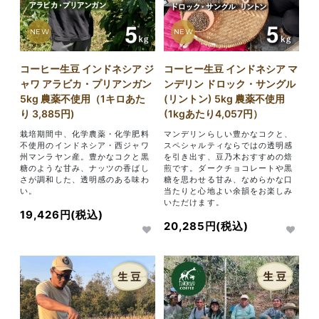
NEW
NEW
コーヒー生豆 インドネシア ジ
コーヒー生豆 インドネシア マ
ャワ アラビカ・プリアンガン
ンデリン ドロック・サングル
5kg 農薬不使用（1キロあた
(リントン) 5kg 農薬不使用
り 3,885円)
(1kgあたり4,057円）
栽培期間中、化学農薬・化学肥料
マンデリンらしい豊かなコクと、
不使用のインドネシア・西ジャワ
スペシャルティならではの透明感
州マンラヤン産。豊かなコクと黒
を引き出す、豆乃木おすすめの焙
糖のような甘み、ナッツの香ばし
煎です。ダークチョコレートや黒
さが調和した、透明感のある味わ
糖を思わせる甘み、なめらかな口
い。
当たりと心地よい余韻をお楽しみ
いただけます。
19,426円(税込)
20,285円(税込)