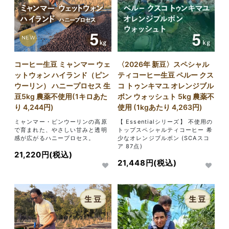
NEW
コーヒー生豆 ミャンマー ウェ
〈2026年 新豆〉スペシャル
ットウォン ハイランド（ピン
ティコーヒー生豆 ペルー クス
ウーリン） ハニープロセス 生
コ トゥンキマユ オレンジブル
豆5kg 農薬不使用(1キロあた
ボン ウォッシュト 5kg 農薬不
り 4,244円)
使用 (1kgあたり 4,263円)
ミャンマー・ピンウーリンの高原
【 Essentialシリーズ】 不使用の
で育まれた、やさしい甘みと透明
トップスペシャルティコーヒー 希
感が広がるハニープロセス。
少なオレンジブルボン (SCAスコ
ア 87点)
21,220円(税込)
21,448円(税込)