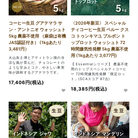
NEW
コーヒー生豆 グアテマラ サ
〈2026年新豆〉 スペシャル
ン・アントニオ ウォッシュト
ティコーヒー生豆 ペルー クス
5kg 農薬不使用 （麻袋は有機
コ トゥンキマユ ブルボン ト
JAS認証付き） (1kgあたり
ップロット ウォッシュト 72
3,481円）
時間嫌気性発酵 5kg 農薬不使
用 (1kgあたり 3,677円)
火山灰土壌とアティトラン湖の冷
涼な風が育んだ、チョコレートの
【 Essentialシリーズ】 農薬不使
ような甘みとコク、やさしい果実
用のトップスペシャルティコーヒ
味が調和するグアテマラです。
ー 72時間嫌気性発酵「限定ロッ
ト」(SCAスコア 87点)
17,406円(税込)
18,385円(税込)