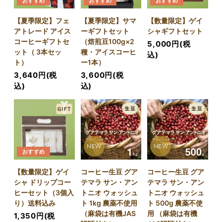
おすすめ
おすすめ
おすすめ
【夏季限定】フェ
【夏季限定】サマ
【数量限定】ゲイ
アトレード アイス
ーギフトセット
シャギフトセット
コーヒーギフトセ
（焙煎豆100g×2
5,000円(税
ット（ 3本セッ
種・アイスコーヒ
込)
ト）
ー1本）
3,640円(税
3,600円(税
込)
込)
NEW
NEW
おすすめ
【数量限定】ゲイ
コーヒー生豆 グア
コーヒー生豆 グア
シャ ドリップコー
テマラ サン・アン
テマラ サン・アン
ヒーセット（3個入
トニオ ウォッシュ
トニオ ウォッシュ
り）送料込み
ト 1kg 農薬不使用
ト 500g 農薬不使
（麻袋は有機JAS
用 （麻袋は有機
1,350円(税