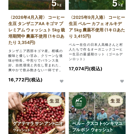
〈2026年4月入荷〉 コーヒー
〈2025年9月入港〉 コーヒー
生豆 タンザニアAA キゴマ プ
生豆 ペルー カフェ オルキデ
レミアム ウォッシュト 5kg 栽
ア 5kg 農薬不使用 (1キロあた
培期間中 農薬不使用 (1キロあ
り 3,415円)
たり 3,354円)
ペルー在住の日本人高橋さんと村
人たちで作るオーガニックコーヒ
タンザニア西部キゴマ産。柑橘の
ー生豆の最盛期ロット（ゴールデ
酸味と優しい甘み、クリーンな後
ンロット）
味が特長。中煎りでバランス良
好。自然環境と共生し育まれた、
17,074円(税込)
爽やかで飲み飽きない一杯です。
16,772円(税込)