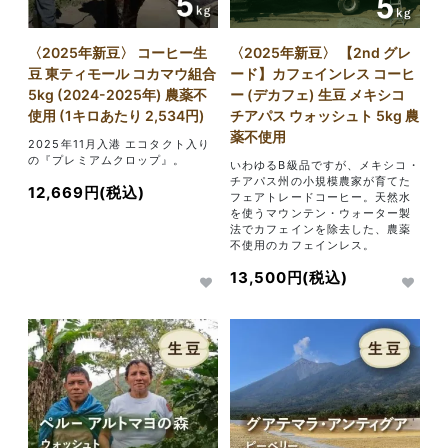
〈2025年新豆〉 コーヒー生
〈2025年新豆〉 【2nd グレ
豆 東ティモール コカマウ組合
ード】カフェインレス コーヒ
5kg (2024-2025年) 農薬不
ー (デカフェ) 生豆 メキシコ
使用 (1キロあたり 2,534円)
チアパス ウォッシュト 5kg 農
薬不使用
2025年11月入港 エコタクト入り
の『プレミアムクロップ』。
いわゆるB級品ですが、メキシコ・
チアパス州の小規模農家が育てた
12,669円(税込)
フェアトレードコーヒー。天然水
を使うマウンテン・ウォーター製
法でカフェインを除去した、農薬
不使用のカフェインレス。
13,500円(税込)