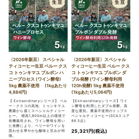
〈2026年新豆〉 スペシャル
〈2026年新豆〉スペシャル
ティコーヒー生豆 ペルー クス
ティコーヒー生豆 ペルー クス
コ トゥンキマユ ブルボン ハ
コ トゥンキマユ ブルボン ダ
ニープロセス (ワイン酵母)
ブル発酵 (ワイン酵母利用
5kg 農薬不使用 (1kgあたり
120h発酵) 5kg 農薬不使用
4,884円)
(1kgあたり5,064円)
【 Extraordinaryシリーズ】 ペル
【Extraordinaryシリーズ】ワイ
ー・クスコの高地、トゥンキマユ
ン酵母を利用したダブル発酵。高
農園から届くスペシャルティコー
度な選別。農薬不使用のトップス
ヒー。 標高1,800m以上の環境で
ペシャルティコーヒー(SCAスコア
有機栽培され、ワイン酵母を用い
86.5点)
た発酵により、ベリーやワインを
25,321円(税込)
思わせる華やかな酸味と甘みが特
徴。