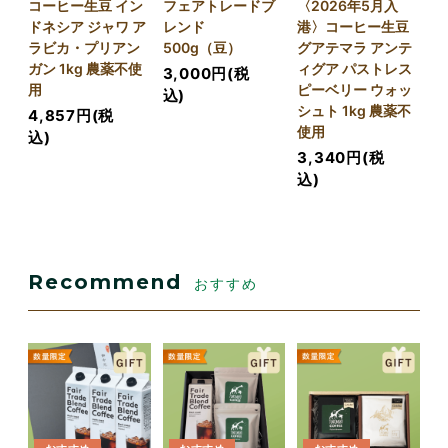
コーヒー生豆 イン
フェアトレードブ
〈2026年5月入
ドネシア ジャワ ア
レンド
港〉コーヒー生豆
ラビカ・プリアン
500g（豆）
グアテマラ アンテ
ガン 1kg 農薬不使
ィグア パストレス
3,000円(税
用
ピーベリー ウォッ
込)
シュト 1kg 農薬不
4,857円(税
使用
込)
3,340円(税
込)
Recommend
おすすめ