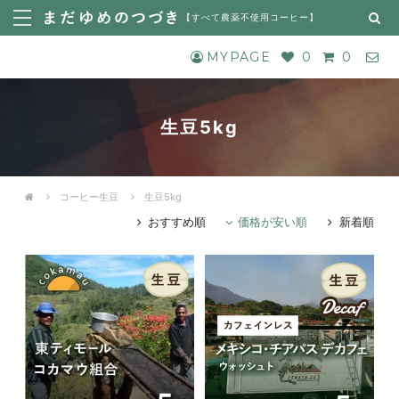
【
すべて農薬不使用コーヒー
】
MYPAGE
0
0
生豆5kg
コーヒー生豆
生豆5kg
おすすめ順
価格が安い順
新着順