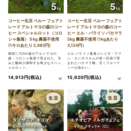
コーヒー生豆 ペルー フェアト
コーヒー生豆 ペルー フェアト
レード アルトマヨの森のコー
レード アルトマヨの森のコー
ヒー スペシャルロット（コロ
ヒー エル・パライソ パカマラ
シャ集落）５kg 農薬不使用
5kg 農薬不使用 (1kgあたり
(1キロあたり 2,983円)
3,124円）
標高1,700m超のアルトマヨの
エル パライソ集落メレイダ・ワマ
森・コロシャ集落で育まれた、甘
ン・カンポスさんの単一区画で育
みと酸味が調和する希少なスペシ
まれたパカマラ種。甘くフルーテ
ャルロット。
ィーな味わい。
14,913円(税込)
15,620円(税込)