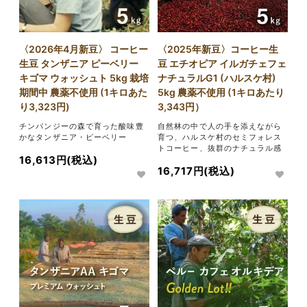
〈2026年4月新豆〉 コーヒー
〈2025年新豆〉コーヒー生
生豆 タンザニア ピーベリー
豆 エチオピア イルガチェフェ
キゴマ ウォッシュト 5kg 栽培
ナチュラルG1 (ハルスケ村)
期間中 農薬不使用 (1キロあた
5kg 農薬不使用 (1キロあたり
り3,323円)
3,343円）
チンパンジーの森で育った酸味豊
自然林の中で人の手を添えながら
かなタンザニア・ピーベリー
育つ、ハルスケ村のセミフォレス
トコーヒー、抜群のナチュラル感
16,613円(税込)
16,717円(税込)