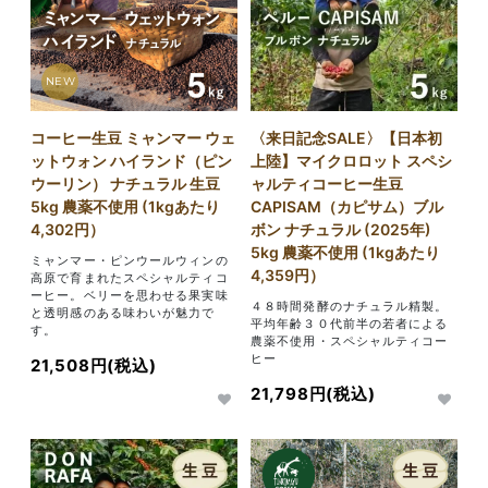
NEW
コーヒー生豆 ミャンマー ウェ
〈来日記念SALE〉【日本初
ットウォン ハイランド（ピン
上陸】マイクロロット スペシ
ウーリン） ナチュラル 生豆
ャルティコーヒー生豆
5kg 農薬不使用 (1kgあたり
CAPISAM（カピサム）ブル
4,302円）
ボン ナチュラル (2025年)
5kg 農薬不使用 (1kgあたり
ミャンマー・ピンウールウィンの
4,359円）
高原で育まれたスペシャルティコ
ーヒー。ベリーを思わせる果実味
４８時間発酵のナチュラル精製。
と透明感のある味わいが魅力で
平均年齢３０代前半の若者による
す。
農薬不使用・スペシャルティコー
ヒー
21,508円(税込)
21,798円(税込)