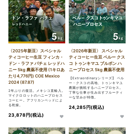
〈2025年新豆〉スペシャル
〈2026年新豆〉 スペシャル
ティコーヒー生豆 フィンカ・
ティコーヒー生豆 ペルー クス
ドン・ラファ パチェ レッドハ
コ トゥンキマユ ブルボン ハ
ニー 5kg 農薬不使用 (1キロあ
ニープロセス 5kg 農薬不使用
たり4,776円) COE Mexico
【Extraordinaryシリーズ】 ペル
2024 (87.87)
ー・クスコの高地、トゥンキマユ
農園が挑戦するハニープロセス。
2年ぶりの復活。メキシコ直輸入。
丁寧な仕事が生み出すフルーティ
マイクロロットのハニープロセス
ーな甘みが特徴。
コーヒー。アフリカンベッドによ
る乾燥。
24,285円(税込)
23,878円(税込)