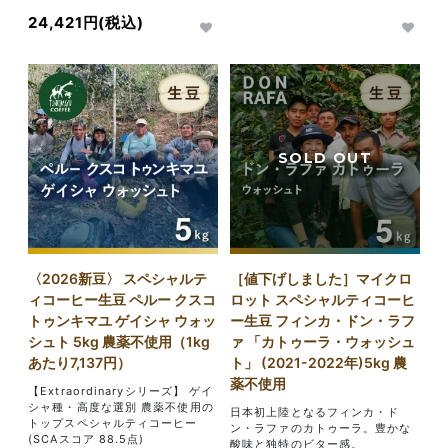
24,421円(税込)
〈2026新豆〉 スペシャルテ
［値下げしました］マイクロ
ィコーヒー生豆 ペルー クスコ
ロット スペシャルティコーヒ
トゥンキマユ ゲイシャ ウォッ
ー生豆 フィンカ・ドン・ラフ
シュト 5kg 農薬不使用（1kg
ァ 「カトゥーラ・ウォッシュ
あたり7,137円）
ト」 (2021-2022年)5kg 農
薬不使用
【Extraordinaryシリーズ】 ゲイ
シャ種・高度な選別 農薬不使用の
日本初上陸となるフィンカ・ド
トップスペシャルティコーヒー
ン・ラファのカトゥーラ。豊かな
(SCAスコア 88.5点)
酸味と独特のビター感。