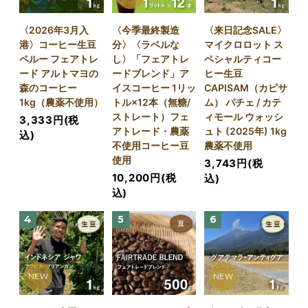
〈2026年3月入
〈今季最終製造
〈来日記念SALE〉
港〉コーヒー生豆
分〉〈ラベルな
マイクロロット ス
ペルー フェアトレ
し〉「フェアトレ
ペシャルティコー
ード アルトマヨの
ードブレンド」ア
ヒー生豆
森のコーヒー
イスコーヒー 1リッ
CAPISAM（カピサ
1kg（農薬不使用）
トル×12本（無糖/
ム） パチェ / カテ
ストレート）フェ
ィモール ウォッシ
3,333円(税
アトレード・農薬
ュト (2025年) 1kg
込)
不使用コーヒー豆
農薬不使用
使用
3,743円(税
10,200円(税
込)
込)
4
5
6
NEW
NEW