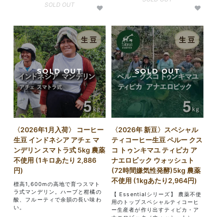
SOLD OUT
〈2026年1月入荷〉 コーヒー
〈2026年 新豆〉スペシャル
生豆 インドネシア アチェ マ
ティコーヒー生豆 ペルー クス
ンデリン スマトラ式 5kg 農薬
コ トゥンキマユ ティピカ ア
不使用 (1キロあたり 2,886
ナエロビック ウォッシュト
円)
(72時間嫌気性発酵)5kg 農薬
不使用 (1kgあたり2,964円)
標高1,600mの高地で育つスマト
ラ式マンデリン。ハーブと柑橘の
【 Essentialシリーズ】 農薬不使
酸、フルーティで余韻の長い味わ
用のトップスペシャルティコーヒ
い。
ー生産者が作り出すティピカ・ア