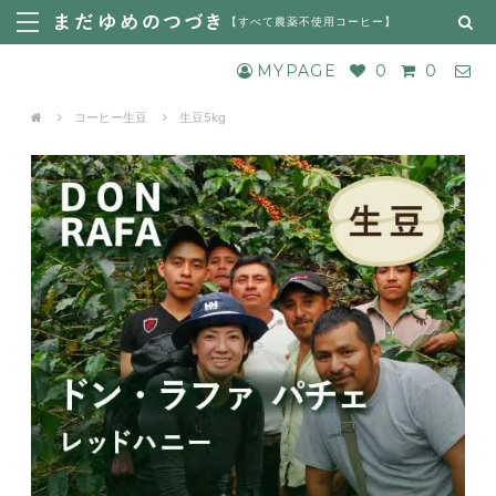
【
すべて農薬不使用コーヒー
】
MYPAGE
0
0
コーヒー生豆
生豆5kg