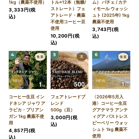
1kg（農薬不使用）
トル×12本（無糖/
ム） パチェ / カテ
ストレート）フェ
ィモール ウォッシ
3,333円(税
アトレード・農薬
ュト (2025年) 1kg
込)
不使用コーヒー豆
農薬不使用
使用
3,743円(税
10,200円(税
込)
込)
4
5
6
NEW
NEW
コーヒー生豆 イン
フェアトレードブ
〈2026年5月入
ドネシア ジャワ ア
レンド
港〉コーヒー生豆
ラビカ・プリアン
500g（豆）
グアテマラ アンテ
ガン 1kg 農薬不使
ィグア パストレス
3,000円(税
用
ピーベリー ウォッ
込)
シュト 1kg 農薬不
4,857円(税
使用
込)