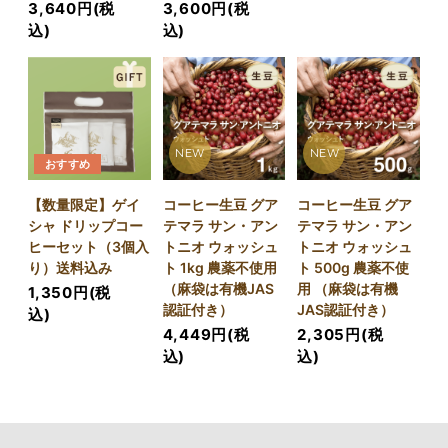
3,640円(税
3,600円(税
込)
込)
NEW
NEW
おすすめ
【数量限定】ゲイ
コーヒー生豆 グア
コーヒー生豆 グア
シャ ドリップコー
テマラ サン・アン
テマラ サン・アン
ヒーセット（3個入
トニオ ウォッシュ
トニオ ウォッシュ
り）送料込み
ト 1kg 農薬不使用
ト 500g 農薬不使
（麻袋は有機JAS
用 （麻袋は有機
1,350円(税
認証付き）
JAS認証付き）
込)
4,449円(税
2,305円(税
込)
込)