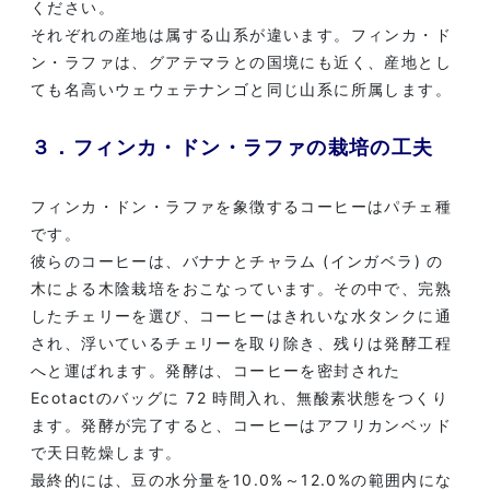
ください。
それぞれの産地は属する山系が違います。フィンカ・ド
ン・ラファは、グアテマラとの国境にも近く、産地とし
ても名高いウェウェテナンゴと同じ山系に所属します。
３．フィンカ・ドン・ラファの栽培の工夫
フィンカ・ドン・ラファを象徴するコーヒーはパチェ種
です。
彼らのコーヒーは、バナナとチャラム (インガベラ) の
木による木陰栽培をおこなっています。その中で、完熟
したチェリーを選び、コーヒーはきれいな水タンクに通
され、浮いているチェリーを取り除き、残りは発酵工程
へと運ばれます。発酵は、コーヒーを密封された
Ecotactのバッグに 72 時間入れ、無酸素状態をつくり
ます。発酵が完了すると、コーヒーはアフリカンベッド
で天日乾燥します。
最終的には、豆の水分量を10.0%～12.0%の範囲内にな