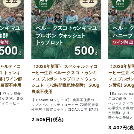
シャルティコ
〈2026年新豆〉 スペシャルティコ
〈2026年新
コ トゥンキ
ーヒー生豆 ペルー クスコ トゥンキ
ーヒー生豆 ペ
酵 (ワイン酵
マユ ブルボン トップロット ウォッ
マユ ブルボン
g 農薬不使用
シュト （72時間嫌気性発酵） 500g
ン酵母) 500
農薬不使用
ーズ】ワイン酵母
【Extraord
度な選別。農薬
スコの高地、ト
【 Essentialシリーズ】 農薬不使用のト
ティコーヒー
ペシャルティコー
ップスペシャルティコーヒー 72時間嫌気
の環境で有機栽
性発酵「限定ロット」(SCAスコア 87点)
た発酵により、
華やかな酸味と
2,505円(税込)
3,407円(