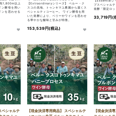
【Essenti
1,800m以上
【Extraordinaryシリーズ】 ペルー・ク
プスペシャルテ
イン酵母を用い
スコの高地、トゥンキマユ農園から届くス
発酵「限定ロット
インを思わせる
ペシャルティコーヒー。 ワイン酵母を用
。
いた発酵により、ベリーやワインを思わせ
33,719円(
る華やかな酸味と甘みが特徴。
153,539円(税込)
スペシャルテ
【現金決済専用商品】 スペシャルテ
【現金決済専