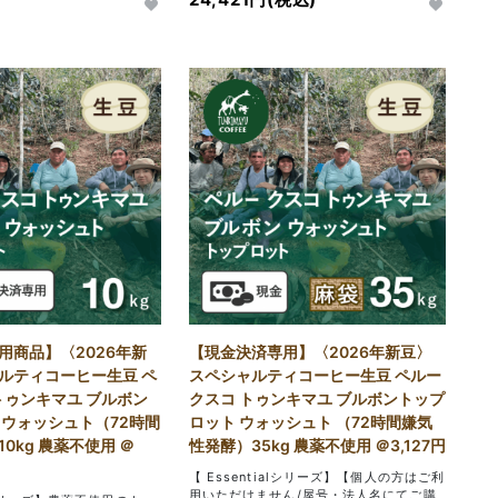
用商品】〈2026年新
【現金決済専用】〈2026年新豆〉
ルティコーヒー生豆 ペ
スペシャルティコーヒー生豆 ペルー
トゥンキマユ ブルボン
クスコ トゥンキマユ ブルボントップ
 ウォッシュト（72時間
ロット ウォッシュト （72時間嫌気
0kg 農薬不使用 ＠
性発酵）35kg 農薬不使用 ＠3,127円
【 Essentialシリーズ】【個人の方はご利
用いただけません/屋号・法人名にてご購