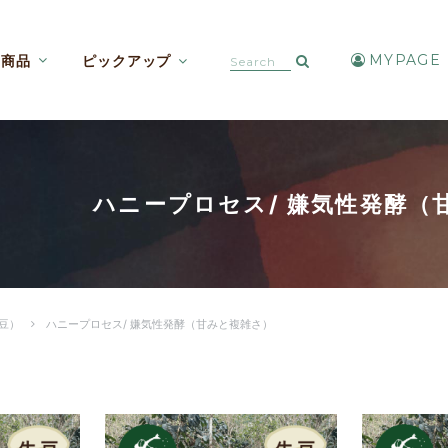
MYPAGE
商品
ピックアップ
カフェインレスコーヒー【焙煎豆etc】
アイスコーヒー・水出しコーヒー
ハニープロセス/ 嫌気性発酵（
豆）
ハニープロセス/ 嫌気性発酵（甘みと複雑さ）