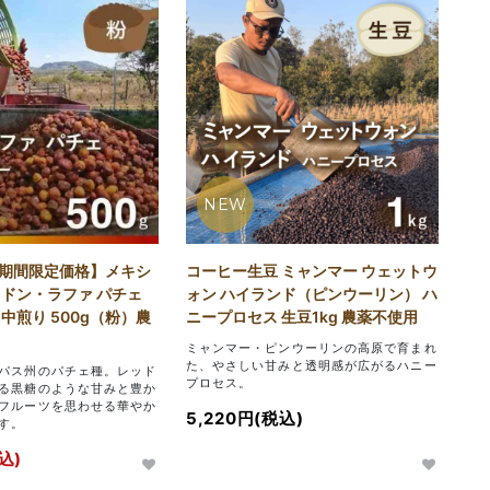
NEW
期間限定価格】メキシ
コーヒー生豆 ミャンマー ウェットウ
・ドン・ラファ パチェ
ォン ハイランド（ピンウーリン） ハ
中煎り 500g（粉）農
ニープロセス 生豆1kg 農薬不使用
ミャンマー・ピンウーリンの高原で育まれ
た、やさしい甘みと透明感が広がるハニー
パス州のパチェ種。レッド
プロセス。
る黒糖のような甘みと豊か
フルーツを思わせる華やか
5,220円(税込)
す。
込)