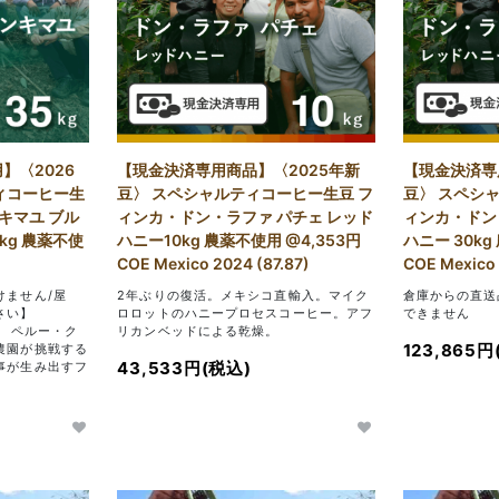
】〈2026
【現金決済専用商品】〈2025年新
【現金決済専
ィコーヒー生
豆〉 スペシャルティコーヒー生豆 フ
豆〉 スペシ
ンキマユ ブル
ィンカ・ドン・ラファ パチェ レッド
ィンカ・ドン
kg 農薬不使
ハニー10kg 農薬不使用 @4,353円
ハニー 30kg
）
COE Mexico 2024 (87.87)
COE Mexico 
けません/屋
2年ぶりの復活。メキシコ直輸入。マイク
倉庫からの直送
さい】
ロロットのハニープロセスコーヒー。アフ
できません
ズ】 ペルー・ク
リカンベッドによる乾燥。
123,865円
農園が挑戦する
43,533円(税込)
事が生み出すフ