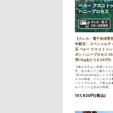
【クレカ・電子決済専用
年新豆〉 スペシャルテ
豆 ペルー クスコ トゥ
ボン ハニープロセス 35
用(1kgあたり4,341円
【個人の方はご利用いただ
号・法人名にてご購入くだ
【Extraordinaryシリー
スコの高地、トゥンキマユ
ハニープロセス。丁寧な仕
ルーティーな甘みが特徴。
151,920円(税込)