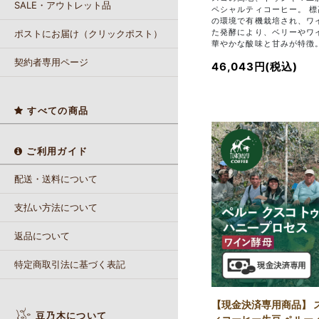
SALE・アウトレット品
ペシャルティコーヒー。 標高
の環境で有機栽培され、ワ
た発酵により、ベリーやワ
ポストにお届け（クリックポスト）
華やかな酸味と甘みが特徴
契約者専用ページ
46,043円(税込)
すべての商品
ご利用ガイド
配送・送料について
支払い方法について
返品について
特定商取引法に基づく表記
【現金決済専用商品】 
豆乃木について