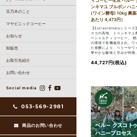
ィコーヒー生豆 ペルー 
ンキマユ ブルボン ハ
豆乃木のこと
(ワイン酵母) 10kg 農薬
あたり 4,473円）
マヤビニックコーヒー
【Extraordinaryシリー
スコの高地、トゥンキマユ
お知らせ
ペシャルティコーヒー。 標高
の環境で有機栽培され、ワ
た発酵により、ベリーやワ
卸販売
華やかな酸味と甘みが特徴
お取引先紹介
44,727円(税込)
お問い合わせ
Social media
053-569-2981
商品のお問い合わせ