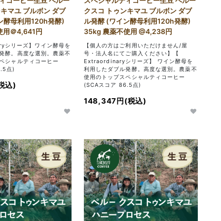
ィコーヒー生豆 ペルー
スペシャルティコーヒー生豆 ペルー
キマユ ブルボン ダブ
クスコ トゥンキマユ ブルボン ダブ
ン酵母利用120h発酵)
ル発酵 (ワイン酵母利用120h発酵)
使用＠4,641円
35kg 農薬不使用 @4,238円
inaryシリーズ】ワイン酵母を
【個人の方はご利用いただけません/屋
発酵。高度な選別。農薬不
号・法人名にてご購入ください】【
ペシャルティコーヒー
Extraordinaryシリーズ】 ワイン酵母を
.5点)
利用したダブル発酵。高度な選別。農薬不
使用のトップスペシャルティコーヒー
(税込)
(SCAスコア 86.5点)
148,347円(税込)