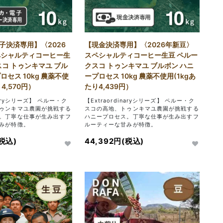
子決済専用】〈2026
【現金決済専用】〈2026年新豆〉
ペシャルティコーヒー生
スペシャルティコーヒー生豆 ペルー
スコ トゥンキマユ ブル
クスコ トゥンキマユ ブルボン ハニ
ロセス 10kg 農薬不使
ープロセス 10kg 農薬不使用(1kgあ
 4,570円）
たり4,439円）
inaryシリーズ】 ペルー・ク
【Extraordinaryシリーズ】 ペルー・ク
ゥンキマユ農園が挑戦する
スコの高地、トゥンキマユ農園が挑戦する
。丁寧な仕事が生み出すフ
ハニープロセス。丁寧な仕事が生み出すフ
みが特徴。
ルーティーな甘みが特徴。
(税込)
44,392円(税込)