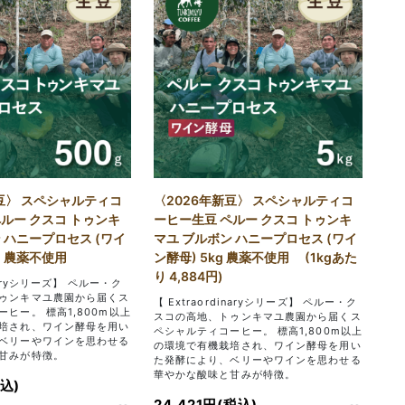
豆〉 スペシャルティコ
〈2026年新豆〉 スペシャルティコ
ルー クスコ トゥンキ
ーヒー生豆 ペルー クスコ トゥンキ
 ハニープロセス (ワイ
マユ ブルボン ハニープロセス (ワイ
g 農薬不使用
ン酵母) 5kg 農薬不使用 (1kgあた
り 4,884円)
inaryシリーズ】 ペルー・ク
ゥンキマユ農園から届くス
【 Extraordinaryシリーズ】 ペルー・ク
ヒー。 標高1,800m以上
スコの高地、トゥンキマユ農園から届くス
培され、ワイン酵母を用い
ペシャルティコーヒー。 標高1,800m以上
ベリーやワインを思わせる
の環境で有機栽培され、ワイン酵母を用い
甘みが特徴。
た発酵により、ベリーやワインを思わせる
華やかな酸味と甘みが特徴。
税込)
24,421円(税込)