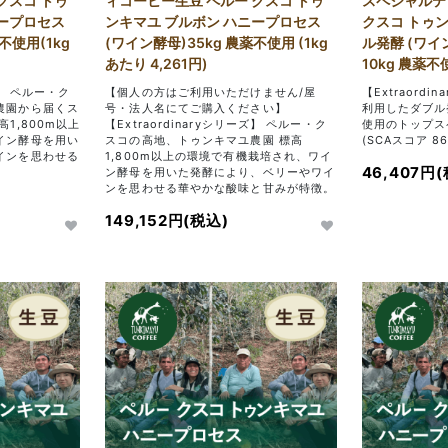
クスコ トゥ
ィコーヒー生豆 ペルー クスコ トゥ
スペシャルテ
ニープロセス
ンキマユ ブルボン ハニープロセス
クスコ トゥン
不使用(1kg
(ワイン酵母)35kg 農薬不使用 (1kg
ル発酵 (ワイ
あたり 4,261円)
10kg 農薬不
ズ】 ペルー・ク
【個人の方はご利用いただけません/屋
【Extraord
農園から届くス
号・法人名にてご購入ください】
利用したダブル
1,800m以上
【Extraordinaryシリーズ】 ペルー・ク
使用のトップス
イン酵母を用い
スコの高地、トゥンキマユ農園 標高
(SCAスコア 86
インを思わせる
1,800m以上の環境で有機栽培され、ワイ
46,407円
。
ン酵母を用いた発酵により、ベリーやワイ
ンを思わせる華やかな酸味と甘みが特徴。
149,152円(税込)