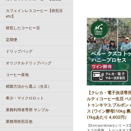
カフェインレスコーヒー【焙煎豆
etc】
焙煎したコーヒー豆
定期便
ドリップバッグ
オリジナルドリップバッグ
コーヒー産地
精製方法から選ぶ（生豆）
【クレカ・電子決済専用
希少・マイクロロット
ルティコーヒー生豆 ペ
トゥンキマユ ブルボン
業務利用者専用 サンプル
ス (ワイン酵母)10kg
(1kgあたり 4,602円）
業務用焙煎豆他
【Extraordinaryシリー
スコの高地、トゥンキマユ