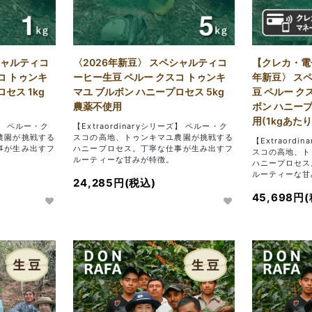
シャルティコ
〈2026年新豆〉 スペシャルティコ
【クレカ・電
コ トゥンキ
ーヒー生豆 ペルー クスコ トゥンキ
年新豆〉 ス
セス 1kg
マユ ブルボン ハニープロセス 5kg
豆 ペルー ク
農薬不使用
ボン ハニープ
用(1kgあたり
ズ】 ペルー・ク
【Extraordinaryシリーズ】 ペルー・ク
農園が挑戦する
スコの高地、トゥンキマユ農園が挑戦する
【Extraord
事が生み出すフ
ハニープロセス。丁寧な仕事が生み出すフ
スコの高地、ト
ルーティーな甘みが特徴。
ハニープロセス
ルーティーな甘
24,285円(税込)
45,698円