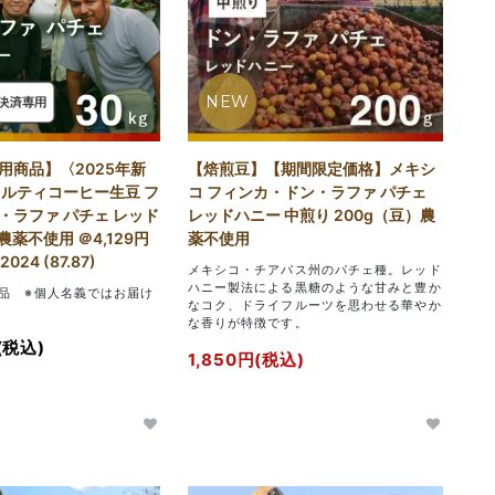
NEW
用商品】〈2025年新
【焙煎豆】【期間限定価格】メキシ
ャルティコーヒー生豆 フ
コ フィンカ・ドン・ラファ パチェ
・ラファ パチェ レッド
レッドハニー 中煎り 200g（豆）農
 農薬不使用 ＠4,129円
薬不使用
2024 (87.87)
メキシコ・チアパス州のパチェ種。レッド
ハニー製法による黒糖のような甘みと豊か
品 ※個人名義ではお届け
なコク、ドライフルーツを思わせる華やか
な香りが特徴です。
(税込)
1,850円(税込)