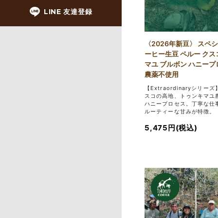
LINE 友達登録
〈2026年新豆〉 スペ
ーヒー生豆 ペルー クス
マユ ブルボン ハニープロ
農薬不使用
【Extraordinaryシリー
スコの高地、トゥンキマユ
ハニープロセス。丁寧な仕
ルーティーな甘みが特徴。
5,475円(税込)