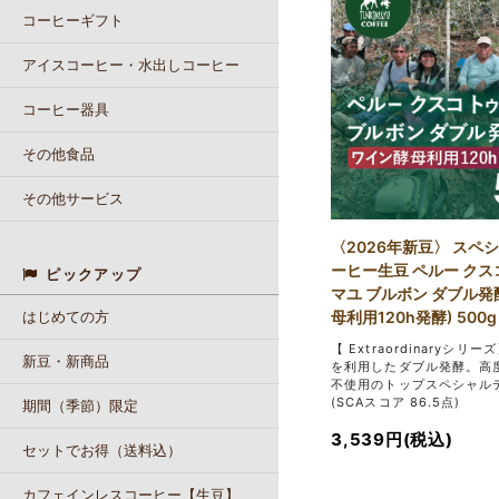
コーヒーギフト
アイスコーヒー・水出しコーヒー
コーヒー器具
その他食品
その他サービス
〈2026年新豆〉 スペ
ーヒー生豆 ペルー クス
ピックアップ
マユ ブルボン ダブル発
はじめての方
母利用120h発酵) 500
【 Extraordinaryシリ
新豆・新商品
を利用したダブル発酵。高
不使用のトップスペシャル
(SCAスコア 86.5点)
期間（季節）限定
3,539円(税込)
セットでお得（送料込）
カフェインレスコーヒー【生豆】