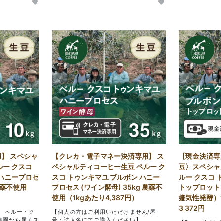
】 スペシャ
【クレカ・電子マネー決済専用】 ス
【現金決済専
ルー クスコ
ペシャルティコーヒー生豆 ペルー ク
豆〉スペシャ
 ハニープロセ
スコ トゥンキマユ ブルボン ハニー
ルー クスコ 
 農薬不使用
プロセス (ワイン酵母) 35kg 農薬不
トップロット
使用（1kgあたり4,387円）
嫌気性発酵）1
3,372円
ズ】 ペルー・ク
【個人の方はご利用いただけません/屋
農園から届くス
号・法人名にてご購入ください】