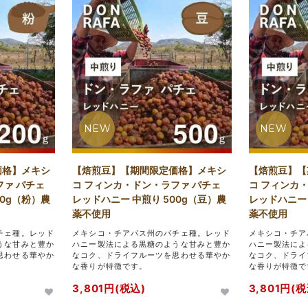
NEW
NEW
価格】メキシ
【焙煎豆】【期間限定価格】メキシ
【焙煎豆】【
ファ パチェ
コ フィンカ・ドン・ラファ パチェ
コ フィンカ
00g（粉）農
レッドハニー 中煎り 500g（豆）農
レッドハニー 
薬不使用
薬不使用
チェ種。レッド
メキシコ・チアパス州のパチェ種。レッド
メキシコ・チア
うな甘みと豊か
ハニー製法による黒糖のような甘みと豊か
ハニー製法によ
思わせる華やか
なコク、ドライフルーツを思わせる華やか
なコク、ドライ
な香りが特徴です。
な香りが特徴で
3,801円(税込)
3,801円(税