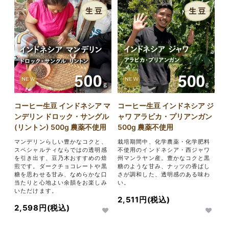
NEW
NEW
コーヒー生豆 インドネシア マ
コーヒー生豆 インドネシア ジ
ンデリン ドロック・サングル
ャワ アラビカ・プリアンガン
(リントン) 500g 農薬不使用
500g 農薬不使用
マンデリンらしい豊かなコクと、
栽培期間中、化学農薬・化学肥料
スペシャルティならではの透明感
不使用のインドネシア・西ジャワ
を引き出す、豆乃木おすすめの焙
州マンラヤン産。豊かなコクと黒
煎です。ダークチョコレートや黒
糖のような甘み、ナッツの香ばし
糖を思わせる甘み、なめらかな口
さが調和した、透明感のある味わ
当たりと心地よい余韻をお楽しみ
い。
いただけます。
2,511円(税込)
2,598円(税込)