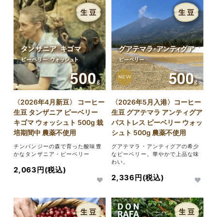
NEW
〈2026年4月新豆〉 コーヒー
〈2026年5月入港〉コーヒー
生豆 タンザニア ピーベリー
生豆 グアテマラ アンティグア
キゴマ ウォッシュト 500g 栽
パストレス ピーベリー ウォッ
培期間中 農薬不使用
シュト 500g 農薬不使用
チンパンジーの森で育った酸味豊
グアテマラ・アンティグアの希少
かなタンザニア・ピーベリー
なピーベリー。華やかで上品な味
わい。
2,063円(税込)
2,336円(税込)