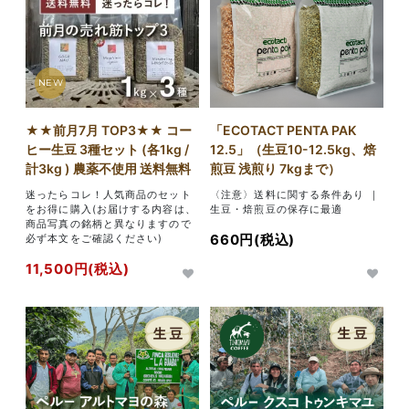
NEW
★★前月7月 TOP3★★ コー
「ECOTACT PENTA PAK
ヒー生豆 3種セット (各1kg /
12.5」（生豆10-12.5kg、焙
計3kg ) 農薬不使用 送料無料
煎豆 浅煎り 7kgまで）
迷ったらコレ！人気商品のセット
〈注意〉送料に関する条件あり ｜
をお得に購入(お届けする内容は、
生豆・焙煎豆の保存に最適
商品写真の銘柄と異なりますので
660円(税込)
必ず本文をご確認ください)
11,500円(税込)