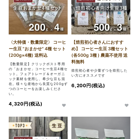
〈大特価・数量限定〉 コーヒ
【焙煎初心者さんにおすす
ー生豆 "おまかせ" 4種 セット
め】 コーヒー生豆 3種セット
(200g×4種) 送料込
(各500g 3種 ) 農薬不使用 送
料無料
【数量限定】クリックポスト専用
の「おまかせ」コーヒー生豆4種セ
焙煎初心者や少量ずつを焙煎した
ット。フェアトレード＆オーガニ
い方にオススメです
ック素材を使用し、希少な豆も混
在。様々な産地から良質な200gず
6,200円(税込)
つのコーヒーをお楽しみくださ
い。
4,320円(税込)