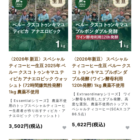
〈2026年 新豆〉スペシャル
〈2026年新豆〉 スペシャル
ティコーヒー生豆 2025年 ペ
ティコーヒー生豆 ペルー クス
ルー クスコ トゥンキマユ テ
コ トゥンキマユ ブルボン ダ
ィピカ アナエロビック ウォッ
ブル発酵 (ワイン酵母利用
シュト (72時間嫌気性発酵)
120h発酵) 1kg 農薬不使用
1kg 農薬不使用
【 Extraordinaryシリーズ】 ワイ
ン酵母を利用したダブル発酵。高
【 Essentialシリーズ】 農薬不使
度な選別。農薬不使用のトップス
用のトップスペシャルティコーヒ
ペシャルティコーヒー(SCAスコア
ー生産者が作り出すティピカ・ア
86.5点)
ナエロビック（ウォッシュト）
5,622円(税込)
3,502円(税込)