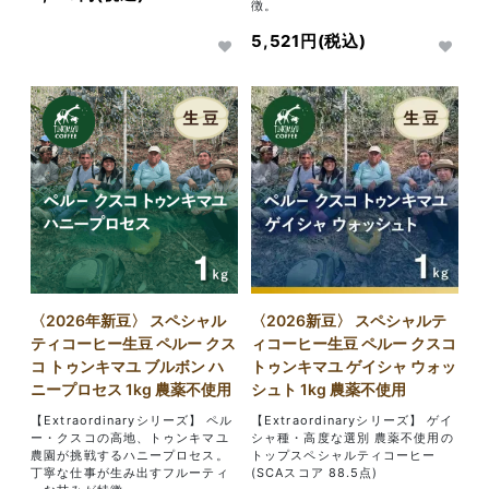
徴。
5,521円(税込)
〈2026年新豆〉 スペシャル
〈2026新豆〉 スペシャルテ
ティコーヒー生豆 ペルー クス
ィコーヒー生豆 ペルー クスコ
コ トゥンキマユ ブルボン ハ
トゥンキマユ ゲイシャ ウォッ
ニープロセス 1kg 農薬不使用
シュト 1kg 農薬不使用
【Extraordinaryシリーズ】 ペル
【Extraordinaryシリーズ】 ゲイ
ー・クスコの高地、トゥンキマユ
シャ種・高度な選別 農薬不使用の
農園が挑戦するハニープロセス。
トップスペシャルティコーヒー
丁寧な仕事が生み出すフルーティ
(SCAスコア 88.5点)