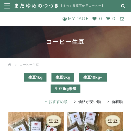
【
すべて農薬不使用コーヒー
】
MYPAGE
0
0
コーヒー生豆
コーヒー生豆
生豆1kg
生豆5kg
生豆10kg~
生豆1kg未満
おすすめ順
価格が安い順
新着順