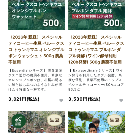
〈2026年 新豆〉 スペシャル
〈2026年新豆〉 スペシャル
ティコーヒー生豆 ペルー クス
ティコーヒー生豆 ペルー クス
コ トゥンキマユ オレンジブル
コ トゥンキマユ ブルボン ダ
ボン ウォッシュト 500g 農薬
ブル発酵 (ワイン酵母利用
不使用
120h発酵) 500g 農薬不使用
【Essentialシリーズ】 世界遺産
【 Extraordinaryシリーズ】ワイ
クスコ近郊の農薬不使用。希少な
ン酵母を利用したダブル発酵。高
オレンジブルボンは、柑橘の明る
度な選別。農薬不使用のトップス
い酸とはちみつのような甘みが溶
ペシャルティコーヒー(SCAスコア
け合う特別な一杯です。
86.5点)
3,021円(税込)
3,539円(税込)