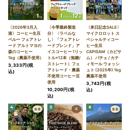
NEW
〈2026年3月入
〈今季最終製造
〈来日記念SALE〉
港〉コーヒー生豆
分〉〈ラベルな
マイクロロット ス
ペルー フェアトレ
し〉「フェアトレ
ペシャルティコー
ード アルトマヨの
ードブレンド」ア
ヒー生豆
森のコーヒー
イスコーヒー 1リッ
CAPISAM（カピサ
1kg（農薬不使用）
トル×12本（無糖/
ム） パチェ / カテ
ストレート）フェ
ィモール ウォッシ
3,333円(税
アトレード・農薬
ュト (2025年) 1kg
込)
不使用コーヒー豆
農薬不使用
使用
3,743円(税
10,200円(税
込)
込)
4
5
6