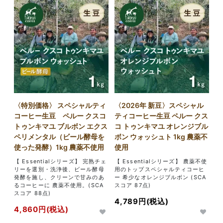
〈特別価格〉 スペシャルティ
〈2026年 新豆〉スペシャル
コーヒー生豆 ペルー クスコ
ティコーヒー生豆 ペルー クス
トゥンキマユ ブルボン エクス
コ トゥンキマユ オレンジブル
ペリメンタル（ビール酵母を
ボン ウォッシュト 1kg 農薬不
使った発酵）1kg 農薬不使用
使用
【 Essentialシリーズ】 完熟チェ
【 Essentialシリーズ】 農薬不使
リーを選別・洗浄後、ビール酵母
用のトップスペシャルティコーヒ
発酵を施し、クリーンで甘みのあ
ー 希少なオレンジブルボン (SCA
るコーヒーに 農薬不使用。(SCA
スコア 87点)
スコア 88点)
4,789円(税込)
4,860円(税込)