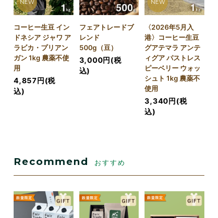
NEW
NEW
コーヒー生豆 イン
フェアトレードブ
〈2026年5月入
ドネシア ジャワ ア
レンド
港〉コーヒー生豆
ラビカ・プリアン
500g（豆）
グアテマラ アンテ
ガン 1kg 農薬不使
ィグア パストレス
3,000円(税
用
ピーベリー ウォッ
込)
シュト 1kg 農薬不
4,857円(税
使用
込)
3,340円(税
込)
Recommend
おすすめ