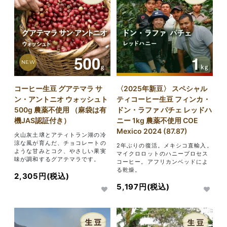
NEW
コーヒー生豆 グアテマラ サ
〈2025年新豆〉 スペシャル
ン・アントニオ ウォッシュト
ティコーヒー生豆 フィンカ・
500g 農薬不使用 （麻袋は有
ドン・ラファ パチェ レッドハ
機JAS認証付き）
ニー 1kg 農薬不使用 COE
Mexico 2024 (87.87)
火山灰土壌とアティトラン湖の冷
涼な風が育んだ、チョコレートの
2年ぶりの復活。メキシコ直輸入。
ような甘みとコク、やさしい果実
マイクロロットのハニープロセス
味が調和するグアテマラです。
コーヒー。アフリカンベッドによ
る乾燥。
2,305円(税込)
5,197円(税込)