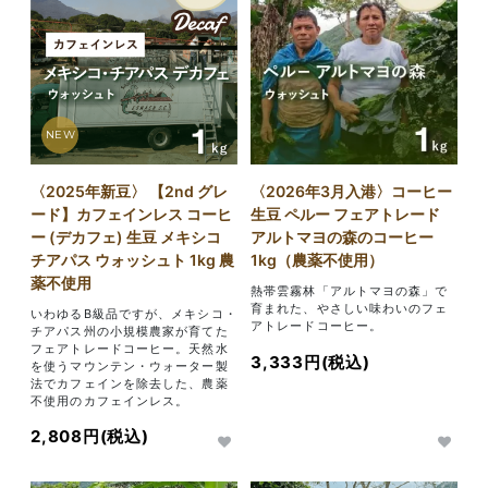
NEW
〈2025年新豆〉 【2nd グレ
〈2026年3月入港〉コーヒー
ード】カフェインレス コーヒ
生豆 ペルー フェアトレード
ー (デカフェ) 生豆 メキシコ
アルトマヨの森のコーヒー
チアパス ウォッシュト 1kg 農
1kg（農薬不使用）
薬不使用
熱帯雲霧林「アルトマヨの森」で
育まれた、やさしい味わいのフェ
いわゆるB級品ですが、メキシコ・
アトレードコーヒー。
チアパス州の小規模農家が育てた
フェアトレードコーヒー。天然水
3,333円(税込)
を使うマウンテン・ウォーター製
法でカフェインを除去した、農薬
不使用のカフェインレス。
2,808円(税込)