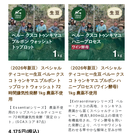
〈2026年新豆〉 スペシャル
〈2026年新豆〉 スペシャル
ティコーヒー生豆 ペルー クス
ティコーヒー生豆 ペルー クス
コ トゥンキマユ ブルボン ト
コ トゥンキマユ ブルボン ハ
ップロット ウォッシュト 72
ニープロセス (ワイン酵母)
時間嫌気性発酵 1kg 農薬不使
1kg 農薬不使用
用
【Extraordinaryシリーズ】 ペル
ー・クスコの高地、トゥンキマユ
【 Essentialシリーズ】 農薬不使
農園から届くスペシャルティコー
用のトップスペシャルティコーヒ
ヒー。 標高1,800m以上の環境で
ー 72時間嫌気性発酵「限定ロッ
有機栽培され、ワイン酵母を用い
ト」(SCAスコア 87点)
た発酵により、ベリーやワインを
思わせる華やかな酸味と甘みが特
4,175円(税込)