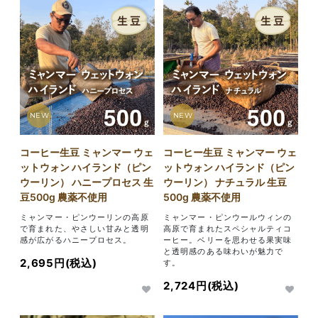
NEW
NEW
コーヒー生豆 ミャンマー ウェ
コーヒー生豆 ミャンマー ウェ
ットウォン ハイランド（ピン
ットウォン ハイランド（ピン
ウーリン） ハニープロセス 生
ウーリン） ナチュラル 生豆
豆500g 農薬不使用
500g 農薬不使用
ミャンマー・ピンウーリンの高原
ミャンマー・ピンウールウィンの
で育まれた、やさしい甘みと透明
高原で育まれたスペシャルティコ
感が広がるハニープロセス。
ーヒー。ベリーを思わせる果実味
と透明感のある味わいが魅力で
2,695円(税込)
す。
2,724円(税込)