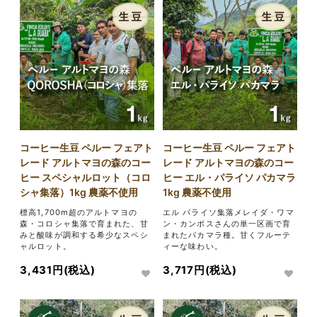
コーヒー生豆 ペルー フェアト
コーヒー生豆 ペルー フェアト
レード アルトマヨの森のコー
レード アルトマヨの森のコー
ヒー スペシャルロット（コロ
ヒー エル・パライソ パカマラ
シャ集落）1kg 農薬不使用
1kg 農薬不使用
標高1,700m超のアルトマヨの
エル パライソ集落メレイダ・ワマ
森・コロシャ集落で育まれた、甘
ン・カンポスさんの単一区画で育
みと酸味が調和する希少なスペシ
まれたパカマラ種。甘くフルーテ
ャルロット。
ィーな味わい。
3,431円(税込)
3,717円(税込)