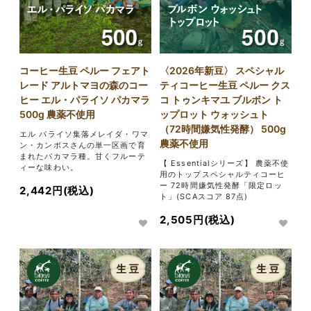
コーヒー生豆 ペルー フェアト
〈2026年新豆〉 スペシャル
レード アルトマヨの森のコー
ティコーヒー生豆 ペルー クス
ヒー エル・パライソ パカマラ
コ トゥンキマユ ブルボン ト
500g 農薬不使用
ップロット ウォッシュト
（72時間嫌気性発酵） 500g
エル パライソ集落メレイダ・ワマ
農薬不使用
ン・カンポスさんの単一区画で育
まれたパカマラ種。甘くフルーテ
【 Essentialシリーズ】 農薬不使
ィーな味わい。
用のトップスペシャルティコーヒ
ー 72時間嫌気性発酵「限定ロッ
2,442円(税込)
ト」(SCAスコア 87点)
2,505円(税込)