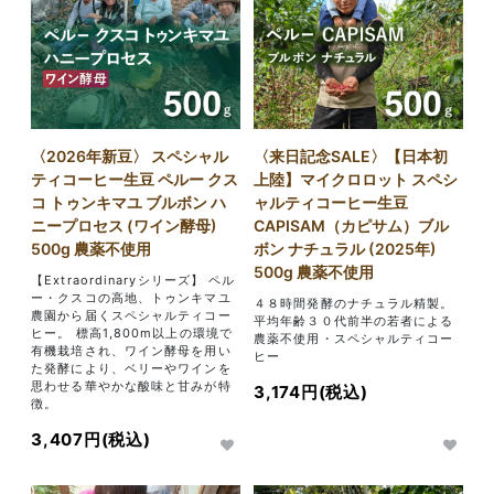
〈2026年新豆〉 スペシャル
〈来日記念SALE〉【日本初
ティコーヒー生豆 ペルー クス
上陸】マイクロロット スペシ
コ トゥンキマユ ブルボン ハ
ャルティコーヒー生豆
ニープロセス (ワイン酵母)
CAPISAM（カピサム）ブル
500g 農薬不使用
ボン ナチュラル (2025年)
500g 農薬不使用
【Extraordinaryシリーズ】 ペル
ー・クスコの高地、トゥンキマユ
４８時間発酵のナチュラル精製。
農園から届くスペシャルティコー
平均年齢３０代前半の若者による
ヒー。 標高1,800m以上の環境で
農薬不使用・スペシャルティコー
有機栽培され、ワイン酵母を用い
ヒー
た発酵により、ベリーやワインを
思わせる華やかな酸味と甘みが特
3,174円(税込)
徴。
3,407円(税込)