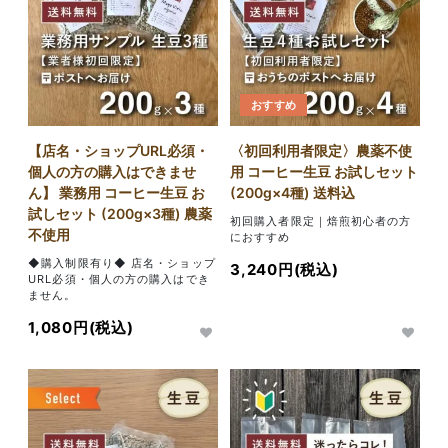
おすすめ
【店名・ショップURL必須・
〈初回利用者限定〉農薬不使
個人の方の購入はできませ
用 コーヒー生豆 お試しセット
ん】 業務用 コーヒー生豆 お
(200g×4種) 送料込
試しセット (200g×3種) 農薬
初回購入者限定｜焙煎初心者の方
不使用
におすすめ
◆購入制限有り◆ 店名・ショップ
3,240円(税込)
URL必須・個人の方の購入はでき
ません。
1,080円(税込)