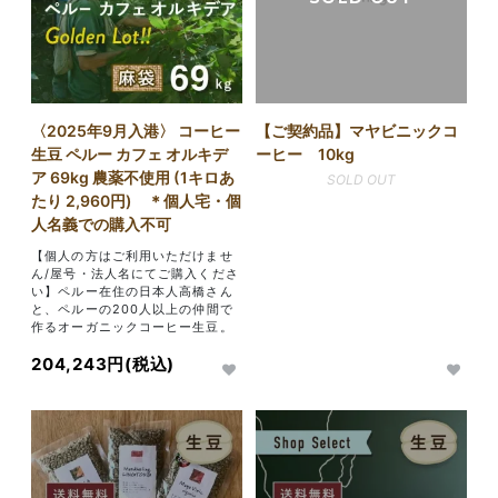
〈2025年9月入港〉 コーヒー
【ご契約品】マヤビニックコ
生豆 ペルー カフェ オルキデ
ーヒー 10kg
ア 69kg 農薬不使用 (1キロあ
SOLD OUT
たり 2,960円) ＊個人宅・個
人名義での購入不可
【個人の方はご利用いただけませ
ん/屋号・法人名にてご購入くださ
い】ペルー在住の日本人高橋さん
と、ペルーの200人以上の仲間で
作るオーガニックコーヒー生豆。
204,243円(税込)