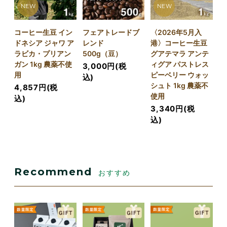
NEW
NEW
コーヒー生豆 イン
フェアトレードブ
〈2026年5月入
ドネシア ジャワ ア
レンド
港〉コーヒー生豆
ラビカ・プリアン
500g（豆）
グアテマラ アンテ
ガン 1kg 農薬不使
ィグア パストレス
3,000円(税
用
ピーベリー ウォッ
込)
シュト 1kg 農薬不
4,857円(税
使用
込)
3,340円(税
込)
Recommend
おすすめ