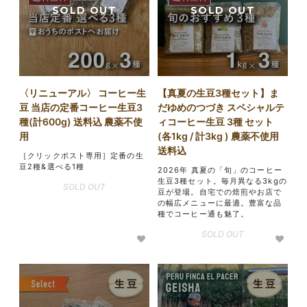
〈リニューアル〉 コーヒー生
【真夏の生豆3種セット】ま
豆 当店の定番コーヒー生豆3
だゆめのつづき スペシャルテ
種(計600g) 送料込 農薬不使
ィコーヒー生豆 3種 セット
用
(各1kg / 計3kg ) 農薬不使用
送料込
［クリックポスト専用］定番の生
豆2種&選べる1種
2026年 真夏の「旬」のコーヒー
生豆3種セット。毎月異なる3kgの
SOLD OUT
豆が登場。自宅での焙煎やお店で
の幅広メニューに最適。豊富な品
種でコーヒー通も魅了。
SOLD OUT