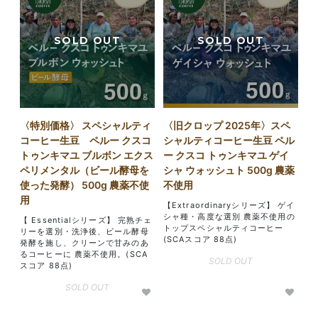
〈特別価格〉 スペシャルティ
〈旧クロップ 2025年〉スペ
コーヒー生豆 ペルー クスコ
シャルティコーヒー生豆 ペル
トゥンキマユ ブルボン エクス
ー クスコ トゥンキマユ ゲイ
ペリメンタル（ビール酵母を
シャ ウォッシュト 500g 農薬
使った発酵） 500g 農薬不使
不使用
用
【Extraordinaryシリーズ】 ゲイ
シャ種・高度な選別 農薬不使用の
【 Essentialシリーズ】 完熟チェ
トップスペシャルティコーヒー
リーを選別・洗浄後、ビール酵母
(SCAスコア 88点)
発酵を施し、クリーンで甘みのあ
るコーヒーに 農薬不使用。(SCA
SOLD OUT
スコア 88点)
SOLD OUT