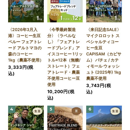
NEW
〈2026年3月入
〈今季最終製造
〈来日記念SALE〉
港〉コーヒー生豆
分〉〈ラベルな
マイクロロット ス
ペルー フェアトレ
し〉「フェアトレ
ペシャルティコー
ード アルトマヨの
ードブレンド」ア
ヒー生豆
森のコーヒー
イスコーヒー 1リッ
CAPISAM（カピサ
1kg（農薬不使用）
トル×12本（無糖/
ム） パチェ / カテ
ストレート）フェ
ィモール ウォッシ
3,333円(税
アトレード・農薬
ュト (2025年) 1kg
込)
不使用コーヒー豆
農薬不使用
使用
3,743円(税
10,200円(税
込)
込)
4
5
6