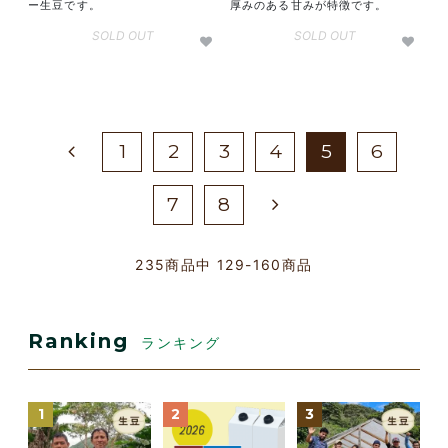
ー生豆です。
厚みのある甘みが特徴です。
SOLD OUT
SOLD OUT
1
2
3
4
5
6
7
8
235
商品中
129-160
商品
Ranking
ランキング
1
2
3