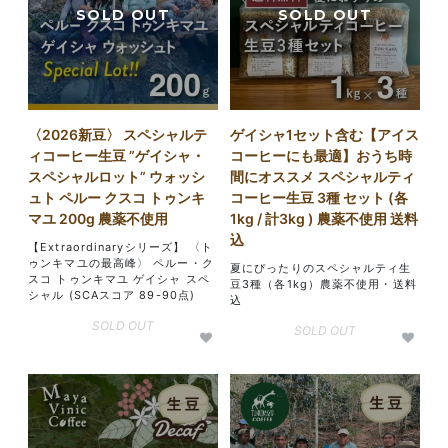
〈2026新豆〉 スペシャルテ
ゲイシャ1セット含む【アイス
ィコーヒー生豆 ”ゲイシャ・
コーヒーにも最適】おうち時
スペシャルロット” ウォッシ
間にオススメ スペシャルティ
ュト ペルー クスコ トゥンキ
コーヒー生豆 3種 セット (各
マユ 200g 農薬不使用
1kg / 計3kg ) 農薬不使用 送料
込
【Extraordinaryシリーズ】 〈ト
ゥンキマユの最高峰〉 ペルー・ク
夏にぴったりのスペシャルティ生
スコ トゥンキマユ ゲイシャ スペ
豆3種（各1kg）農薬不使用・送料
シャル (SCAスコア 89-90点)
込
SOLD OUT
SOLD OUT