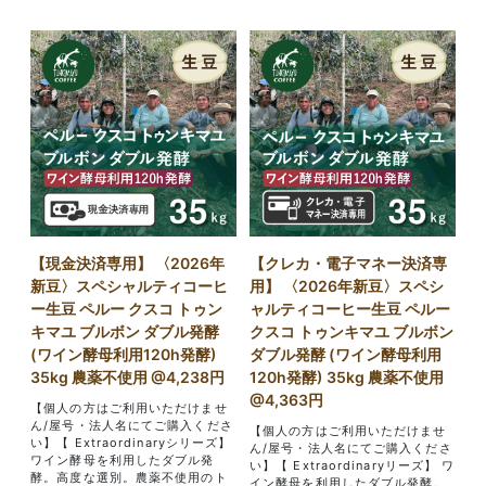
【現金決済専用】 〈2026年
【クレカ・電子マネー決済専
新豆〉スペシャルティコーヒ
用】 〈2026年新豆〉スペシ
ー生豆 ペルー クスコ トゥン
ャルティコーヒー生豆 ペルー
キマユ ブルボン ダブル発酵
クスコ トゥンキマユ ブルボン
(ワイン酵母利用120h発酵)
ダブル発酵 (ワイン酵母利用
35kg 農薬不使用 @4,238円
120h発酵) 35kg 農薬不使用
@4,363円
【個人の方はご利用いただけませ
ん/屋号・法人名にてご購入くださ
【個人の方はご利用いただけませ
い】【 Extraordinaryシリーズ】
ん/屋号・法人名にてご購入くださ
ワイン酵母を利用したダブル発
い】【 Extraordinaryリーズ】 ワ
酵。高度な選別。農薬不使用のト
イン酵母を利用したダブル発酵。