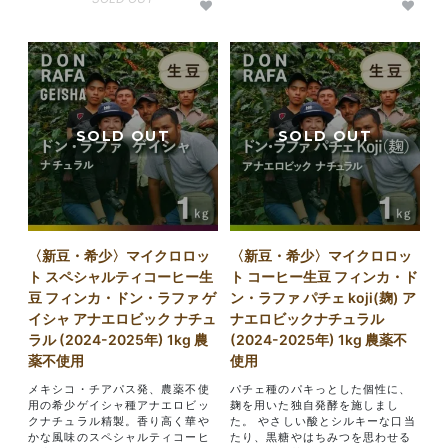
〈新豆・希少〉マイクロロッ
〈新豆・希少〉マイクロロッ
ト スペシャルティコーヒー生
ト コーヒー生豆 フィンカ・ド
豆 フィンカ・ドン・ラファ ゲ
ン・ラファ パチェ koji(麹) ア
イシャ アナエロビック ナチュ
ナエロビックナチュラル
ラル (2024-2025年) 1kg 農
(2024-2025年) 1kg 農薬不
薬不使用
使用
メキシコ・チアパス発、農薬不使
パチェ種のパキっとした個性に、
用の希少ゲイシャ種アナエロビッ
麹を用いた独自発酵を施しまし
クナチュラル精製。香り高く華や
た。 やさしい酸とシルキーな口当
かな風味のスペシャルティコーヒ
たり、黒糖やはちみつを思わせる