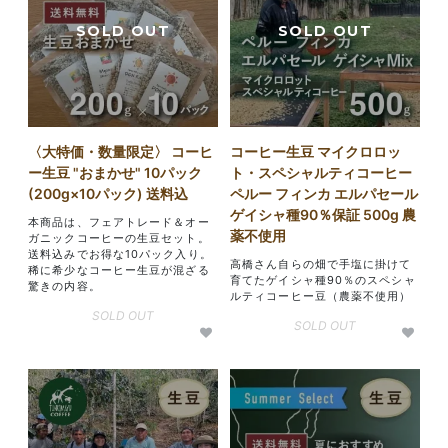
〈大特価・数量限定〉 コーヒ
コーヒー生豆 マイクロロッ
ー生豆 "おまかせ" 10パック
ト・スペシャルティコーヒー
(200g×10パック) 送料込
ペルー フィンカ エルパセール
ゲイシャ種90％保証 500g 農
本商品は、フェアトレード＆オー
薬不使用
ガニックコーヒーの生豆セット。
送料込みでお得な10パック入り。
高橋さん自らの畑で手塩に掛けて
稀に希少なコーヒー生豆が混ざる
育てたゲイシャ種90％のスペシャ
驚きの内容。
ルティコーヒー豆（農薬不使用）
SOLD OUT
SOLD OUT