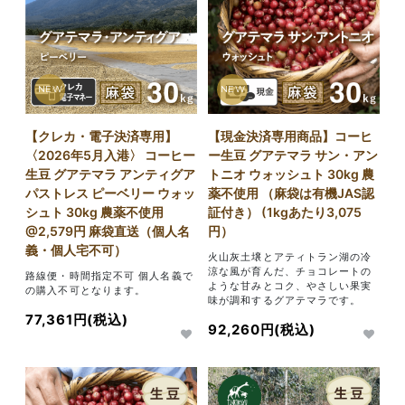
NEW
NEW
【クレカ・電子決済専用】
【現金決済専用商品】コーヒ
〈2026年5月入港〉 コーヒー
ー生豆 グアテマラ サン・アン
生豆 グアテマラ アンティグア
トニオ ウォッシュト 30kg 農
パストレス ピーベリー ウォッ
薬不使用 （麻袋は有機JAS認
シュト 30kg 農薬不使用
証付き） (1kgあたり3,075
@2,579円 麻袋直送（個人名
円）
義・個人宅不可）
火山灰土壌とアティトラン湖の冷
涼な風が育んだ、チョコレートの
路線便・時間指定不可 個人名義で
ような甘みとコク、やさしい果実
の購入不可となります。
味が調和するグアテマラです。
77,361円(税込)
92,260円(税込)