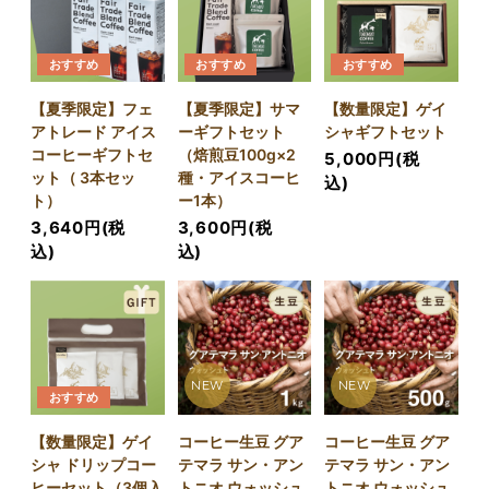
おすすめ
おすすめ
おすすめ
【夏季限定】フェ
【夏季限定】サマ
【数量限定】ゲイ
アトレード アイス
ーギフトセット
シャギフトセット
コーヒーギフトセ
（焙煎豆100g×2
5,000円(税
ット（ 3本セッ
種・アイスコーヒ
込)
ト）
ー1本）
3,640円(税
3,600円(税
込)
込)
NEW
NEW
おすすめ
【数量限定】ゲイ
コーヒー生豆 グア
コーヒー生豆 グア
シャ ドリップコー
テマラ サン・アン
テマラ サン・アン
ヒーセット（3個入
トニオ ウォッシュ
トニオ ウォッシュ