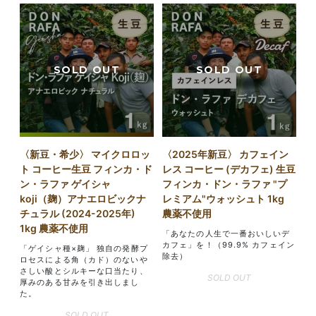
〈新豆・希少〉 マイクロロッ
〈2025年新豆〉 カフェイン
ト コーヒー生豆 フィンカ・ド
レス コーヒー (デカフェ) 生豆
ン・ラファ ゲイシャ
フィンカ・ドン・ラファ "プ
koji（麹）アナエロビックナ
レミアム"ウォッシュト 1kg
チュラル (2024-2025年)
農薬不使用
1kg 農薬不使用
「あなたの人生で一番おいしいデ
カフェ」を！（99.9% カフェイン
「ゲイシャ種×麹」 独自の発酵プ
除去）
ロセスによる角（カド）のないや
さしい酸とシルキーな口当たり、
SOLD OUT
厚みのある甘みを引き出しまし
た。
SOLD OUT