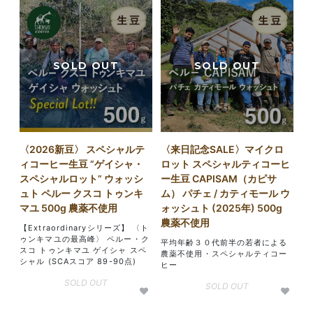
〈2026新豆〉 スペシャルテ
〈来日記念SALE〉マイクロ
ィコーヒー生豆 ”ゲイシャ・
ロット スペシャルティコーヒ
スペシャルロット” ウォッシ
ー生豆 CAPISAM（カピサ
ュト ペルー クスコ トゥンキ
ム） パチェ / カティモール ウ
マユ 500g 農薬不使用
ォッシュト (2025年) 500g
農薬不使用
【Extraordinaryシリーズ】 〈ト
ゥンキマユの最高峰〉 ペルー・ク
平均年齢３０代前半の若者による
スコ トゥンキマユ ゲイシャ スペ
農薬不使用・スペシャルティコー
シャル (SCAスコア 89-90点)
ヒー
SOLD OUT
SOLD OUT