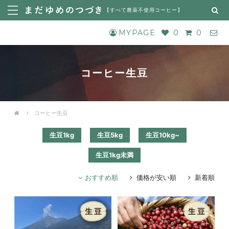
【
すべて農薬不使用コーヒー
】
MYPAGE
0
0
コーヒー生豆
コーヒー生豆
生豆1kg
生豆5kg
生豆10kg~
生豆1kg未満
おすすめ順
価格が安い順
新着順