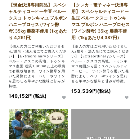
【現金決済専用商品】 スペシ
【クレカ・電子マネー決済専
ャルティコーヒー生豆 ペルー
用】 スペシャルティコーヒー
クスコ トゥンキマユ ブルボン
生豆 ペルー クスコ トゥンキ
ハニープロセス (ワイン酵
マユ ブルボン ハニープロセス
母)35kg 農薬不使用 (1kgあた
(ワイン酵母) 35kg 農薬不使
り 4,261円)
用（1kgあたり4,387円）
【個人の方はご利用いただけませ
【個人の方はご利用いただけませ
ん/屋号・法人名にてご購入くださ
ん/屋号・法人名にてご購入くださ
い】【Extraordinaryシリーズ】
い】【Extraordinaryシリーズ】
ペルー・クスコの高地、トゥンキ
ペルー・クスコの高地、トゥンキ
マユ農園 標高1,800m以上の環境
マユ農園から届くスペシャルティ
で有機栽培され、ワイン酵母を用
コーヒー。 ワイン酵母を用いた発
いた発酵により、ベリーやワイン
酵により、ベリーやワインを思わ
を思わせる華やかな酸味と甘みが
せる華やかな酸味と甘みが特徴。
特徴。
153,539円(税込)
149,152円(税込)