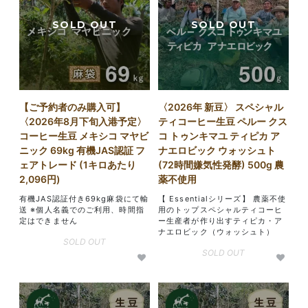
【ご予約者のみ購入可】
〈2026年 新豆〉 スペシャル
〈2026年8月下旬入港予定〉
ティコーヒー生豆 ペルー クス
コーヒー生豆 メキシコ マヤビ
コ トゥンキマユ ティピカ ア
ニック 69kg 有機JAS認証 フ
ナエロビック ウォッシュト
ェアトレード (1キロあたり
(72時間嫌気性発酵) 500g 農
2,096円)
薬不使用
有機JAS認証付き69kg麻袋にて輸
【 Essentialシリーズ】 農薬不使
送 ※個人名義でのご利用、時間指
用のトップスペシャルティコーヒ
定はできません
ー生産者が作り出すティピカ・ア
ナエロビック（ウォッシュト）
SOLD OUT
SOLD OUT