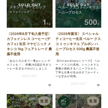
〈2026年8月下旬入港予定〉
〈2026年新豆〉 スペシャル
カフェインレス コーヒー (デ
ティコーヒー生豆 ペルー クス
カフェ) 生豆 マヤビニック メ
コ トゥンキマユ ブルボン ハ
キシコ 1kg フェアトレード 農
ニープロセス 500g 農薬不使
薬不使用
用
「あなたの人生で一番おいしいデ
【Extraordinaryシリーズ】 ペル
カフェを！」 有機JAS認証付きコ
ー・クスコの高地、トゥンキマユ
ーヒー生豆を小分けにしました
農園が挑戦するハニープロセス。
丁寧な仕事が生み出すフルーティ
SOLD OUT
ーな甘みが特徴。
SOLD OUT