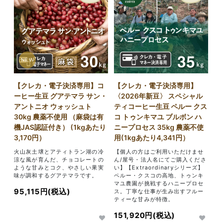
NEW
【クレカ・電子決済専用】コ
【クレカ・電子決済専用】
ーヒー生豆 グアテマラ サン・
〈2026年新豆〉 スペシャル
アントニオ ウォッシュト
ティコーヒー生豆 ペルー クス
30kg 農薬不使用 （麻袋は有
コ トゥンキマユ ブルボン ハ
機JAS認証付き） (1kgあたり
ニープロセス 35kg 農薬不使
3,170円）
用(1kgあたり4,341円）
火山灰土壌とアティトラン湖の冷
【個人の方はご利用いただけませ
涼な風が育んだ、チョコレートの
ん/屋号・法人名にてご購入くださ
ような甘みとコク、やさしい果実
い】【Extraordinaryシリーズ】
味が調和するグアテマラです。
ペルー・クスコの高地、トゥンキ
マユ農園が挑戦するハニープロセ
95,115円(税込)
ス。丁寧な仕事が生み出すフルー
ティーな甘みが特徴。
151,920円(税込)