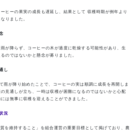
コーヒーの果実の成長も遅延し、結果として 収穫時期が例年より
となりました。
念
は雨が降らず、コーヒーの木が過度に乾燥する可能性があり、生
えるのではないかと懸念が募りました。
見通し
れて雨が降り始めたことで、コーヒーの実は順調に成長を再開しま
穫の見通しが立ち、一時は収穫が困難になるのではないかと心配
的には無事に収穫を迎えることができました。
の状況
は「高品質を維持すること」を組合運営の重要目標として掲げており、農