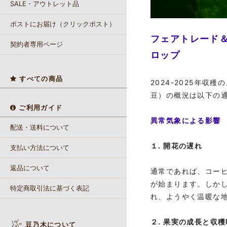
SALE・アウトレット品
ポストにお届け（クリックポスト）
フェアトレード＆
契約者専用ページ
ロップ
すべての商品
2024-2025年
豆）の概況は以下の
ご利用ガイド
異常気象による影響
配送・送料について
１. 開花の遅れ
支払い方法について
返品について
通常であれば、コーヒ
が始まります。しかし
特定商取引法に基づく表記
れ、ようやく温暖な
２. 果実の成長と収
豆乃木について