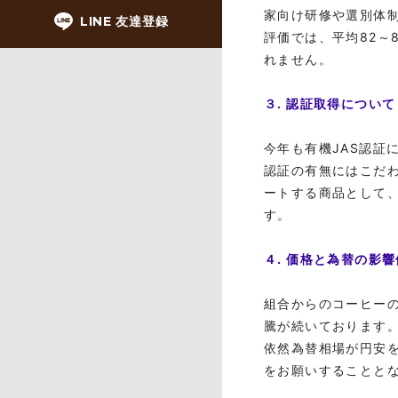
家向け研修や選別体
LINE 友達登録
評価では、平均82～
れません。
３. 認証取得について
今年も有機JAS認証
認証の有無にはこだ
ートする商品として
す。
４. 価格と為替の影
組合からのコーヒー
騰が続いております
依然為替相場が円安
をお願いすることと