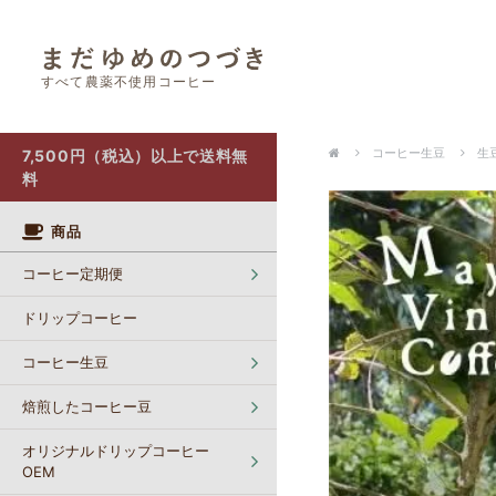
すべて農薬不使用コーヒー
オリジナルドリップコーヒー OEM
カフェインレスコーヒー【生豆】
ポストにお届け（クリックポスト）
コーヒー生豆
生豆
7,500円（税込）以上で送料無
料
商品
コーヒー定期便
ドリップコーヒー
コーヒー生豆
焙煎したコーヒー豆
オリジナルドリップコーヒー
OEM