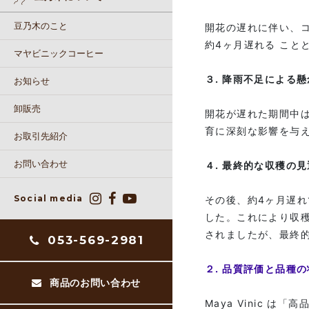
豆乃木のこと
開花の遅れに伴い、
約4ヶ月遅れる こと
マヤビニックコーヒー
３. 降雨不足による懸
お知らせ
卸販売
開花が遅れた期間中
育に深刻な影響を与
お取引先紹介
お問い合わせ
４. 最終的な収穫の
Social media
その後、約4ヶ月遅
した。これにより収
されましたが、最終
053-569-2981
２. 品質評価と品種
商品のお問い合わせ
Maya Vinic 