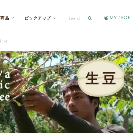
MYPAGE
商品
ピックアップ
カフェインレスコーヒー【焙煎豆etc】
アイスコーヒー・水出しコーヒー
5kg