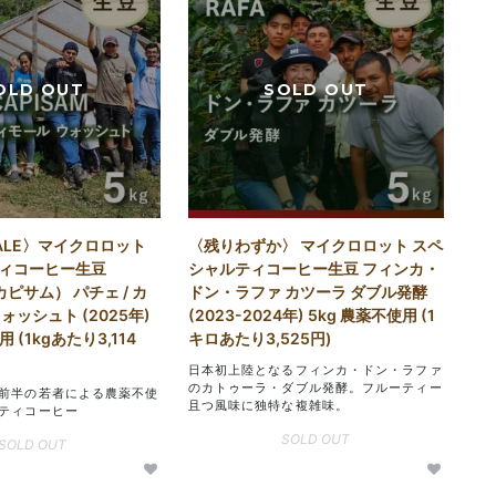
ALE〉マイクロロット
〈残りわずか〉 マイクロロット スペ
ィコーヒー生豆
シャルティコーヒー生豆 フィンカ・
カピサム） パチェ / カ
ドン・ラファ カツーラ ダブル発酵
ォッシュト (2025年)
(2023-2024年) 5kg 農薬不使用 (1
 (1kgあたり3,114
キロあたり3,525円)
日本初上陸となるフィンカ・ドン・ラファ
のカトゥーラ・ダブル発酵。フルーティー
前半の若者による農薬不使
且つ風味に独特な複雑味。
ティコーヒー
SOLD OUT
SOLD OUT