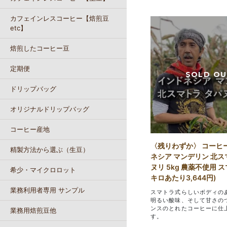
カフェインレスコーヒー【焙煎豆
etc】
焙煎したコーヒー豆
定期便
ドリップバッグ
オリジナルドリップバッグ
コーヒー産地
〈残りわずか〉 コーヒ
精製方法から選ぶ（生豆）
ネシア マンデリン 北ス
ヌリ 5kg 農薬不使用 ス
希少・マイクロロット
キロあたり3,644円)
業務利用者専用 サンプル
スマトラ式らしいボディの
明るい酸味、そして甘さの
ンスのとれたコーヒーに仕
業務用焙煎豆他
す。