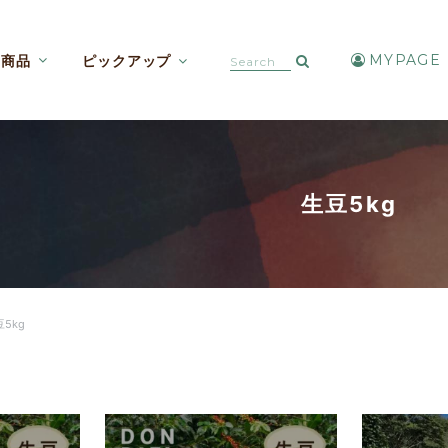
MYPAGE
商品
ピックアップ
カフェインレスコーヒー【焙煎豆etc】
アイスコーヒー・水出しコーヒー
生豆5kg
5kg