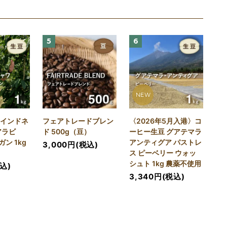
5
6
NEW
 インドネ
フェアトレードブレン
〈2026年5月入港〉コ
アラビ
ド 500g（豆）
ーヒー生豆 グアテマラ
ン 1kg
アンティグア パストレ
3,000円(税込)
ス ピーベリー ウォッ
シュト 1kg 農薬不使用
税込)
3,340円(税込)