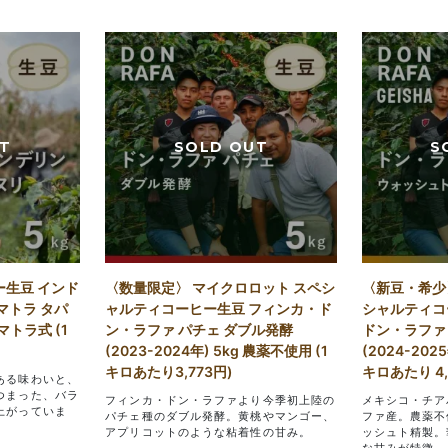
ー生豆 インド
〈数量限定〉 マイクロロット スペシ
〈新豆・希少
マトラ タパ
ャルティコーヒー生豆 フィンカ・ド
シャルティコ
マトラ式 (1
ン・ラファ パチェ ダブル発酵
ドン・ラファ
(2023-2024年) 5kg 農薬不使用 (1
(2024-202
キロあたり3,773円)
キロあたり 4,
ある味わいと、
つまった、バラ
フィンカ・ドン・ラファより今季初上陸の
メキシコ・チア
上がっていま
パチェ種のダブル発酵。黄桃やマンゴー、
ファ産。農薬不
アプリコットのような粘着性の甘み。
ッシュト精製。