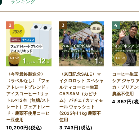
ランキング
2
3
4
NEW
NEW
〈今季最終製造分〉
〈来日記念SALE〉マ
コーヒー生豆
〈ラベルなし〉「フェ
イクロロット スペシャ
シア ジャワ 
アトレードブレンド」
ルティコーヒー生豆
カ・プリアンガ
アイスコーヒー 1リッ
CAPISAM（カピサ
農薬不使用
トル×12本（無糖/スト
ム） パチェ / カティモ
4,857円(
レート）フェアトレー
ール ウォッシュト
ド・農薬不使用コーヒ
(2025年) 1kg 農薬不
ー豆使用
使用
10,200円(税込)
3,743円(税込)