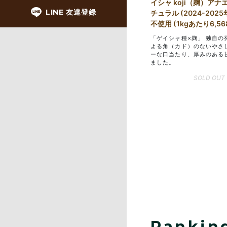
イシャ koji（麹）ア
LINE 友達登録
チュラル (2024-2025年
不使用 (1kgあたり6,5
「ゲイシャ種×麹」 独自の
よる角（カド）のないやさ
ーな口当たり、厚みのある
ました。
SOLD OUT
Rankin