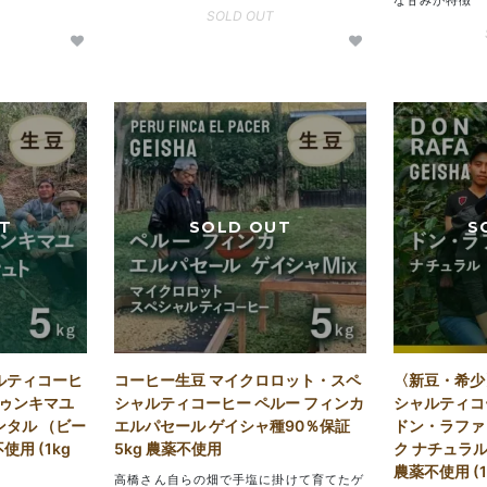
な甘みが特徴
SOLD OUT
ルティコーヒ
コーヒー生豆 マイクロロット・スペ
〈新豆・希少
トゥンキマユ
シャルティコーヒー ペルー フィンカ
シャルティコ
ンタル （ビー
エルパセール ゲイシャ種90％保証
ドン・ラファ
使用 (1kg
5kg 農薬不使用
ク ナチュラル (
農薬不使用 (1
高橋さん自らの畑で手塩に掛けて育てたゲ