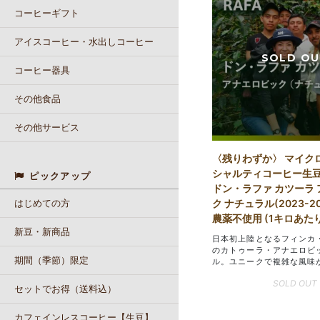
コーヒーギフト
アイスコーヒー・水出しコーヒー
コーヒー器具
その他食品
その他サービス
〈残りわずか〉 マイク
シャルティコーヒー生豆
ピックアップ
ドン・ラファ カツーラ
はじめての方
ク ナチュラル(2023-20
農薬不使用 (1キロあたり3
新豆・新商品
日本初上陸となるフィンカ
のカトゥーラ・アナエロビ
期間（季節）限定
ル。ユニークで複雑な風味
SOLD OUT
セットでお得（送料込）
カフェインレスコーヒー【生豆】