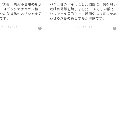
パス発、農薬不使用の希少
パチェ種のパキっとした個性に、麹を用い
エロビックナチュラル精
た独自発酵を施しました。 やさしい酸と
やかな風味のスペシャルテ
シルキーな口当たり、黒糖やはちみつを思
です。
わせる厚みのある甘みが特徴です。
SOLD OUT
SOLD OUT