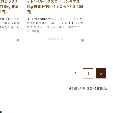
ナエロビックナ
ット” ペルー クスコ トゥンキマユ
) 5kg 農薬
5kg 農薬不使用 (1キロあたり8,406
68円）
円)
発酵プロセスに
【Extraordinaryシリーズ】 〈トゥンキ
しい酸とシルキ
マユの最高峰〉 ペルー・クスコ トゥンキ
甘みを引き出し
マユ ゲイシャ スペシャル (SCAスコア
89-90点)
SOLD OUT
1
2
46
商品中
33-46
商品
g