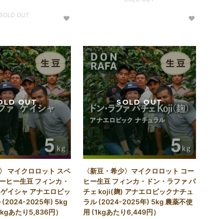
SOLD OUT
〉 マイクロロット スペ
〈新豆・希少〉マイクロロット コー
ーヒー生豆 フィンカ・
ヒー生豆 フィンカ・ドン・ラファ パ
 ゲイシャ アナエロビッ
チェ koji(麹) アナエロビックナチュ
2024-2025年) 5kg
ラル (2024-2025年) 5kg 農薬不使
kgあたり5,836円）
用 (1kgあたり6,449円）