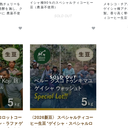
イシャ種90％のスペシャルティコーヒー
 完熟チェリーを
メキシコ・チア
豆（農薬不使用）
発酵を施し、ク
ゲイシャ種アナ
ーに 農薬不使
製。香り高く華
SOLD OUT
ィコーヒー生豆
ロロットコー
〈2026新豆〉 スペシャルティコー
ン・ラファ ゲ
ヒー生豆 ”ゲイシャ・スペシャルロ