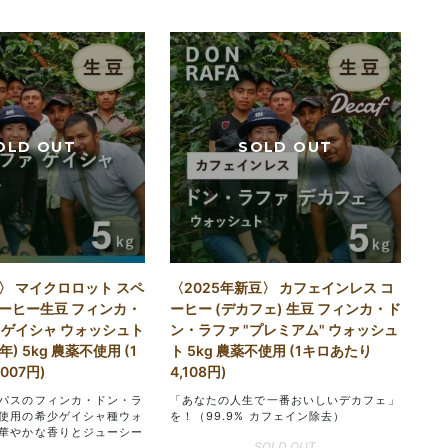
〉 マイクロロット スペ
〈2025年新豆〉 カフェインレス コ
ーヒー生豆 フィンカ・
ーヒー (デカフェ) 生豆 フィンカ・ド
 ゲイシャ ウォッシュト
ン・ラファ "プレミアム" ウォッシュ
5年) 5kg 農薬不使用 (1
ト 5kg 農薬不使用 (1キロあたり
007円)
4,108円)
パスのフィンカ・ドン・ラ
「あなたの人生で一番おいしいデカフェ」
使用の希少ゲイシャ種ウォ
を！（99.9% カフェイン除去）
華やかな香りとジューシー
SOLD OUT