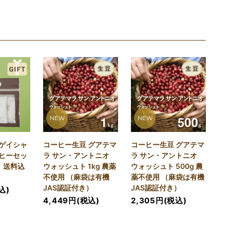
NEW
NEW
ゲイシャ
コーヒー生豆 グアテマ
コーヒー生豆 グアテマ
ヒーセッ
ラ サン・アントニオ
ラ サン・アントニオ
）送料込
ウォッシュト 1kg 農薬
ウォッシュト 500g 農
不使用 （麻袋は有機
薬不使用 （麻袋は有機
JAS認証付き）
JAS認証付き）
込)
4,449円(税込)
2,305円(税込)