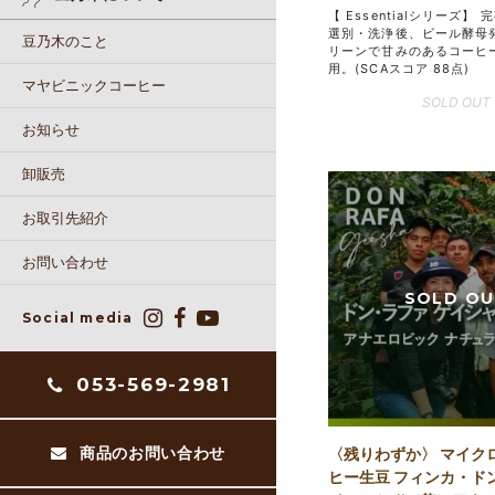
【 Essentialシリーズ】
選別・洗浄後、ビール酵母
豆乃木のこと
リーンで甘みのあるコーヒ
用。(SCAスコア 88点)
マヤビニックコーヒー
SOLD OUT
お知らせ
卸販売
お取引先紹介
お問い合わせ
Social media
053-569-2981
商品のお問い合わせ
〈残りわずか〉 マイク
ヒー生豆 フィンカ・ド