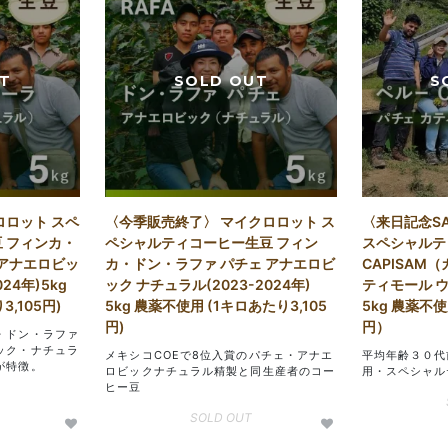
ロロット スペ
〈今季販売終了〉 マイクロロット ス
〈来日記念S
 フィンカ・
ペシャルティコーヒー生豆 フィン
スペシャルテ
 アナエロビッ
カ・ドン・ラファ パチェ アナエロビ
CAPISAM（
24年)5kg
ック ナチュラル(2023-2024年)
ティモール ウ
,105円)
5kg 農薬不使用 (1キロあたり3,105
5kg 農薬不使用
円)
円）
・ドン・ラファ
ック・ナチュラ
メキシコCOEで8位入賞のパチェ・アナエ
平均年齢３０代
が特徴。
ロビックナチュラル精製と同生産者のコー
用・スペシャル
ヒー豆
SOLD OUT