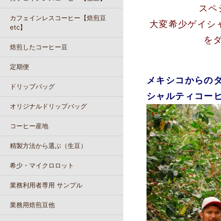
スペ
カフェインレスコーヒー【焙煎豆
大変希少ゲイシ
etc】
を
焙煎したコーヒー豆
定期便
メキシコからの
ドリップバッグ
シャルティコー
オリジナルドリップバッグ
コーヒー産地
精製方法から選ぶ（生豆）
希少・マイクロロット
業務利用者専用 サンプル
業務用焙煎豆他