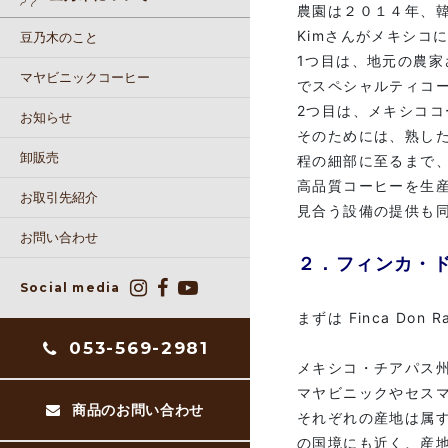
農園は２０１４年、韓
Kimさんがメキシコ
豆乃木のこと
1つ目は、地元の農
マヤビニックコーヒー
でスペシャルティコ
2つ目は、メキシコ
お知らせ
そのためには、熟し
卸販売
程の細部に至るまで
高品質コーヒーを生
お取引先紹介
見合う設備の提供も
お問い合わせ
２．フィンカ・
Social media
まずは Finca Do
053-569-2981
メキシコ・チアパス州の中
マヤビニックやセス
商品のお問い合わせ
それぞれの産地は属
の国境にも近く、産