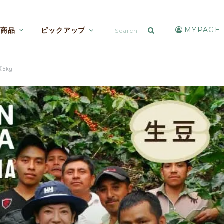
MYPAGE
商品
ピックアップ
カフェインレスコーヒー【焙煎豆etc】
アイスコーヒー・水出しコーヒー
5kg