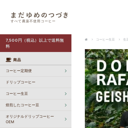
すべて農薬不使用コーヒー
オリジナルドリップコーヒー OEM
カフェインレスコーヒー【生豆】
ポストにお届け（クリックポスト）
コーヒー生豆
生豆
7,500円（税込）以上で送料無
料
商品
コーヒー定期便
ドリップコーヒー
コーヒー生豆
焙煎したコーヒー豆
オリジナルドリップコーヒー
OEM