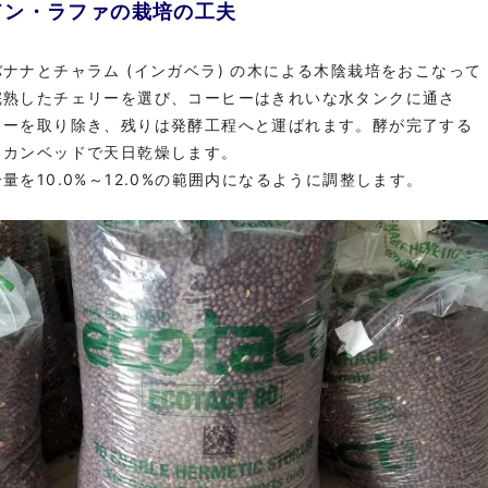
ドン・ラファの栽培の工夫
ナナとチャラム (インガベラ) の木による木陰栽培をおこなって
完熟したチェリーを選び、コーヒーはきれいな水タンクに通さ
リーを取り除き、残りは発酵工程へと運ばれます。酵が完了する
リカンベッドで天日乾燥します。
量を10.0%～12.0%の範囲内になるように調整します。