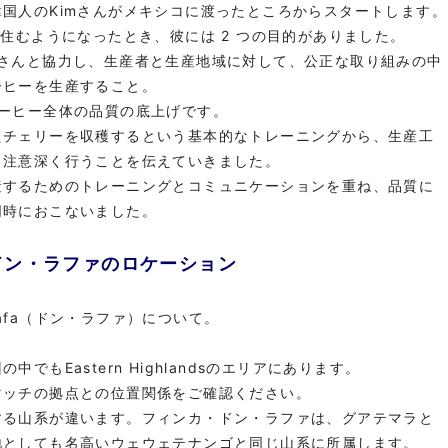
国人のKimさんがメキシコに渡ったところからスタートします。
に住むようになったとき、彼には 2 つの目的がありました。
家さんと協力し、生産者と生産地域に対して、公正な取り組みの中
ーヒーを生産すること。
コーヒー全体の品質の底上げです。
たチェリーを収穫するという基本的なトレーニングから、生産工
、注意深く行うことを伝えていきました。
産するためのトレーニングとコミュニケーションを重ね、品質に
同時におこないました。
ドン・ラファのロケーション
n Rafa（ドン・ラファ）について。
でもEastern Highlandsのエリアにあります。
マッチの拠点との位置関係をご確認ください。
する山系が違います。フィンカ・ドン・ラファは、グアテマラと
地としても名高いウェウェテナンゴと同じ山系に所属します。