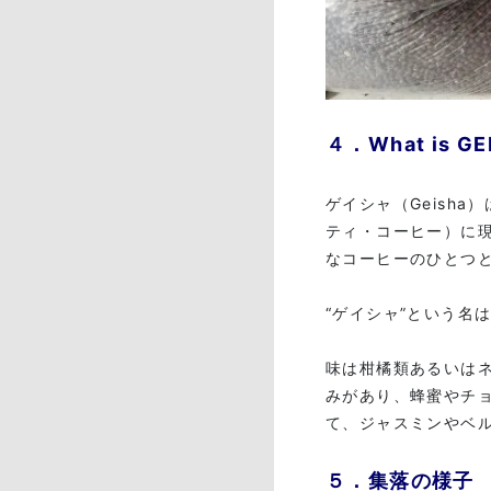
４．What is G
ゲイシャ（Geish
ティ・コーヒー）に現
なコーヒーのひとつ
“ゲイシャ”という名
味は柑橘類あるいは
みがあり、蜂蜜やチ
て、ジャスミンやベ
５．集落の様子