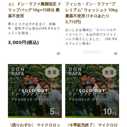
フィンカ・ドン・ラファ "プ
ェ） ドン・ラファ農園指定 ド
レミアム" ウォッシュト 10kg
リップバッグ 10g×15杯分 農
農薬不使用 (1キロあたり
薬不使用
3,713円)
香りとコクはそのままに、妊娠
中、授乳中でも安心の99.9%カフ
おいしさを極めた「スペシャルテ
ェインを除去。
ィコーヒー」を山の水でカフェイ
ンレス加工にしました。（99.9%
3,000円(税込)
カフェイン除去）
SOLD OUT
〈残りわずか〉 マイクロロッ
〈今季販売終了〉 マイクロロ