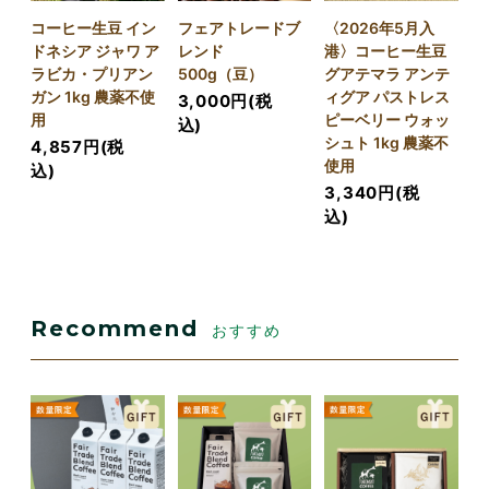
コーヒー生豆 イン
フェアトレードブ
〈2026年5月入
ドネシア ジャワ ア
レンド
港〉コーヒー生豆
ラビカ・プリアン
500g（豆）
グアテマラ アンテ
ガン 1kg 農薬不使
ィグア パストレス
3,000円(税
用
ピーベリー ウォッ
込)
シュト 1kg 農薬不
4,857円(税
使用
込)
3,340円(税
込)
Recommend
おすすめ