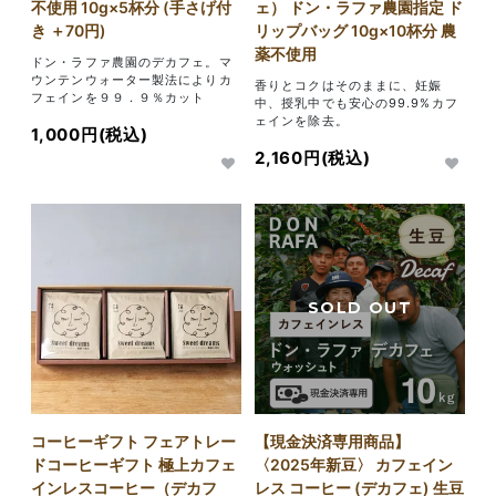
不使用 10g×5杯分 (手さげ付
ェ） ドン・ラファ農園指定 ド
き ＋70円)
リップバッグ 10g×10杯分 農
薬不使用
ドン・ラファ農園のデカフェ。マ
ウンテンウォーター製法によりカ
香りとコクはそのままに、妊娠
フェインを９９．９％カット
中、授乳中でも安心の99.9%カフ
ェインを除去。
1,000円(税込)
2,160円(税込)
【現金決済専用商品】
コーヒーギフト フェアトレー
〈2025年新豆〉 カフェイン
ドコーヒーギフト 極上カフェ
レス コーヒー (デカフェ) 生豆
インレスコーヒー（デカフ