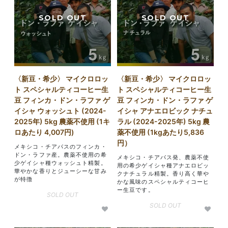
〈新豆・希少〉 マイクロロッ
〈新豆・希少〉 マイクロロッ
ト スペシャルティコーヒー生
ト スペシャルティコーヒー生
豆 フィンカ・ドン・ラファ ゲ
豆 フィンカ・ドン・ラファ ゲ
イシャ ウォッシュト (2024-
イシャ アナエロビック ナチュ
2025年) 5kg 農薬不使用 (1キ
ラル (2024-2025年) 5kg 農
ロあたり 4,007円)
薬不使用 (1kgあたり5,836
円）
メキシコ・チアパスのフィンカ・
ドン・ラファ産。農薬不使用の希
メキシコ・チアパス発、農薬不使
少ゲイシャ種ウォッシュト精製。
用の希少ゲイシャ種アナエロビッ
華やかな香りとジューシーな甘み
クナチュラル精製。香り高く華や
が特徴
かな風味のスペシャルティコーヒ
ー生豆です。
SOLD OUT
SOLD OUT