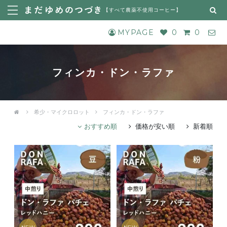
【
すべて農薬不使用コーヒー
】
MYPAGE
0
0
フィンカ・ドン・ラファ
希少・マイクロロット
フィンカ・ドン・ラファ
おすすめ順
価格が安い順
新着順