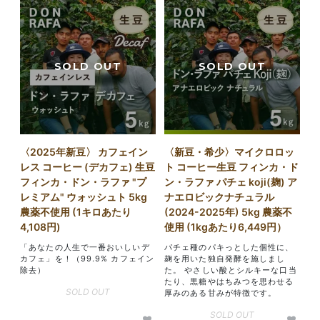
〈2025年新豆〉 カフェイン
〈新豆・希少〉マイクロロッ
レス コーヒー (デカフェ) 生豆
ト コーヒー生豆 フィンカ・ド
フィンカ・ドン・ラファ "プ
ン・ラファ パチェ koji(麹) ア
レミアム" ウォッシュト 5kg
ナエロビックナチュラル
農薬不使用 (1キロあたり
(2024-2025年) 5kg 農薬不
4,108円)
使用 (1kgあたり6,449円）
「あなたの人生で一番おいしいデ
パチェ種のパキっとした個性に、
カフェ」を！（99.9% カフェイン
麹を用いた独自発酵を施しまし
除去）
た。 やさしい酸とシルキーな口当
たり、黒糖やはちみつを思わせる
SOLD OUT
厚みのある甘みが特徴です。
SOLD OUT