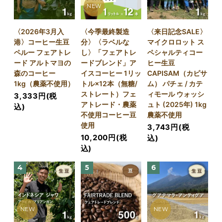
NEW
〈2026年3月入
〈今季最終製造
〈来日記念SALE〉
港〉コーヒー生豆
分〉〈ラベルな
マイクロロット ス
ペルー フェアトレ
し〉「フェアトレ
ペシャルティコー
ード アルトマヨの
ードブレンド」ア
ヒー生豆
森のコーヒー
イスコーヒー 1リッ
CAPISAM（カピサ
1kg（農薬不使用）
トル×12本（無糖/
ム） パチェ / カテ
ストレート）フェ
ィモール ウォッシ
3,333円(税
アトレード・農薬
ュト (2025年) 1kg
込)
不使用コーヒー豆
農薬不使用
使用
3,743円(税
10,200円(税
込)
込)
4
5
6
NEW
NEW