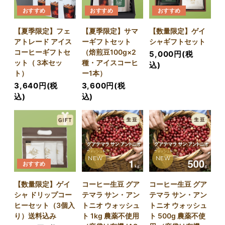
おすすめ
おすすめ
おすすめ
【夏季限定】フェ
【夏季限定】サマ
【数量限定】ゲイ
アトレード アイス
ーギフトセット
シャギフトセット
コーヒーギフトセ
（焙煎豆100g×2
5,000円(税
ット（ 3本セッ
種・アイスコーヒ
込)
ト）
ー1本）
3,640円(税
3,600円(税
込)
込)
NEW
NEW
おすすめ
【数量限定】ゲイ
コーヒー生豆 グア
コーヒー生豆 グア
シャ ドリップコー
テマラ サン・アン
テマラ サン・アン
ヒーセット（3個入
トニオ ウォッシュ
トニオ ウォッシュ
り）送料込み
ト 1kg 農薬不使用
ト 500g 農薬不使