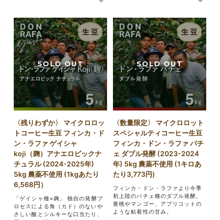
〈残りわずか〉 マイクロロッ
〈数量限定〉 マイクロロット
トコーヒー生豆 フィンカ・ド
スペシャルティコーヒー生豆
ン・ラファ ゲイシャ
フィンカ・ドン・ラファ パチ
koji（麹）アナエロビックナ
ェ ダブル発酵 (2023-2024
チュラル (2024-2025年)
年) 5kg 農薬不使用 (1キロあ
5kg 農薬不使用 (1kgあたり
たり3,773円)
6,568円）
フィンカ・ドン・ラファより今季
初上陸のパチェ種のダブル発酵。
「ゲイシャ種×麹」 独自の発酵プ
黄桃やマンゴー、アプリコットの
ロセスによる角（カド）のないや
ような粘着性の甘み。
さしい酸とシルキーな口当たり、