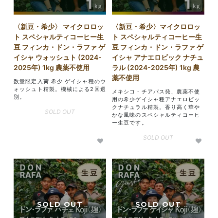
〈新豆・希少〉 マイクロロッ
〈新豆・希少〉マイクロロッ
ト スペシャルティコーヒー生
ト スペシャルティコーヒー生
豆 フィンカ・ドン・ラファ ゲ
豆 フィンカ・ドン・ラファ ゲ
イシャ ウォッシュト (2024-
イシャ アナエロビック ナチュ
2025年) 1kg 農薬不使用
ラル (2024-2025年) 1kg 農
薬不使用
数量限定入荷 希少 ゲイシャ種のウ
ォッシュト精製。機械による2回選
メキシコ・チアパス発、農薬不使
別。
用の希少ゲイシャ種アナエロビッ
クナチュラル精製。香り高く華や
SOLD OUT
かな風味のスペシャルティコーヒ
ー生豆です。
SOLD OUT