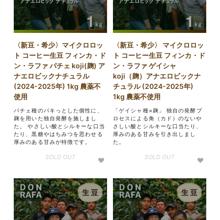
〈新豆・希少〉マイクロロッ
〈新豆・希少〉 マイクロロッ
ト コーヒー生豆 フィンカ・ド
ト コーヒー生豆 フィンカ・ド
ン・ラファ パチェ koji(麹) ア
ン・ラファ ゲイシャ
ナエロビックナチュラル
koji（麹）アナエロビックナ
(2024-2025年) 1kg 農薬不
チュラル (2024-2025年)
使用
1kg 農薬不使用
パチェ種のパキっとした個性に、
「ゲイシャ種×麹」 独自の発酵プ
麹を用いた独自発酵を施しまし
ロセスによる角（カド）のないや
た。 やさしい酸とシルキーな口当
さしい酸とシルキーな口当たり、
たり、黒糖やはちみつを思わせる
厚みのある甘みを引き出しまし
厚みのある甘みが特徴です。
た。
SOLD OUT
SOLD OUT