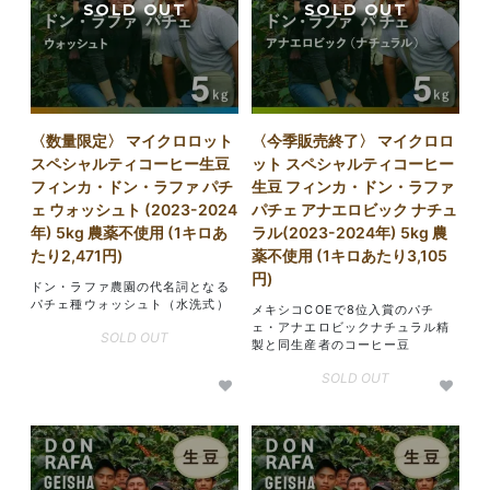
〈数量限定〉 マイクロロット
〈今季販売終了〉 マイクロロ
スペシャルティコーヒー生豆
ット スペシャルティコーヒー
フィンカ・ドン・ラファ パチ
生豆 フィンカ・ドン・ラファ
ェ ウォッシュト (2023-2024
パチェ アナエロビック ナチュ
年) 5kg 農薬不使用 (1キロあ
ラル(2023-2024年) 5kg 農
たり2,471円)
薬不使用 (1キロあたり3,105
円)
ドン・ラファ農園の代名詞となる
パチェ種ウォッシュト（水洗式）
メキシコCOEで8位入賞のパチ
ェ・アナエロビックナチュラル精
SOLD OUT
製と同生産者のコーヒー豆
SOLD OUT