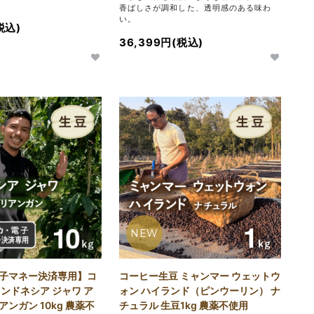
香ばしさが調和した、透明感のある味わ
い。
税込)
36,399円(税込)
NEW
子マネー決済専用】コ
コーヒー生豆 ミャンマー ウェットウ
ンドネシア ジャワ ア
ォン ハイランド（ピンウーリン） ナ
ンガン 10kg 農薬不
チュラル 生豆1kg 農薬不使用