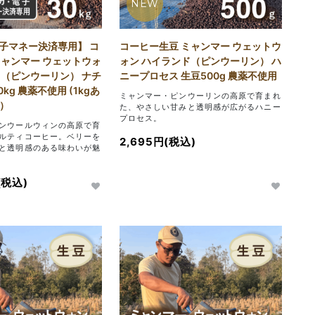
NEW
子マネー決済専用】 コ
コーヒー生豆 ミャンマー ウェットウ
ミャンマー ウェットウォ
ォン ハイランド（ピンウーリン） ハ
ド（ピンウーリン） ナチ
ニープロセス 生豆500g 農薬不使用
kg 農薬不使用 (1kgあ
ミャンマー・ピンウーリンの高原で育まれ
円）
た、やさしい甘みと透明感が広がるハニー
プロセス。
ンウールウィンの高原で育
ルティコーヒー。ベリーを
2,695円(税込)
と透明感のある味わいが魅
(税込)