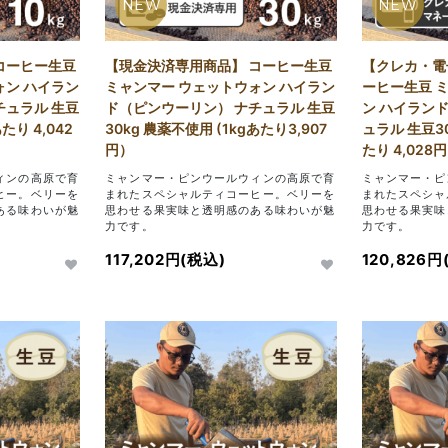
NEW
NEW
コーヒー生豆
【現金決済専用商品】 コーヒー生豆
【クレカ・電
ォン ハイラン
ミャンマー ウェットウォン ハイラン
ーヒー生豆 
チュラル 生豆
ド（ピンウーリン） ナチュラル 生豆
ン ハイラン
たり 4,042
30kg 農薬不使用 (1kgあたり3,907
ュラル 生豆30
円）
たり 4,028
ィンの高原で育
ミャンマー・ピンウールウィンの高原で育
ミャンマー・ピ
ヒー。ベリーを
まれたスペシャルティコーヒー。ベリーを
まれたスペシャ
ある味わいが魅
思わせる果実味と透明感のある味わいが魅
思わせる果実味
力です。
力です。
117,202円(税込)
120,826円