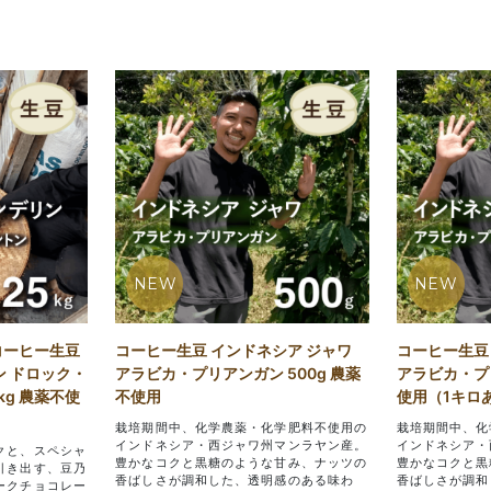
NEW
NEW
コーヒー生豆
コーヒー生豆 インドネシア ジャワ
コーヒー生豆
ン ドロック・
アラビカ・プリアンガン 500g 農薬
アラビカ・プリ
kg 農薬不使
不使用
使用（1キロあた
栽培期間中、化学農薬・化学肥料不使用の
栽培期間中、化
インドネシア・西ジャワ州マンラヤン産。
インドネシア・
クと、スペシャ
豊かなコクと黒糖のような甘み、ナッツの
豊かなコクと黒
引き出す、豆乃
香ばしさが調和した、透明感のある味わ
香ばしさが調和
ークチョコレー