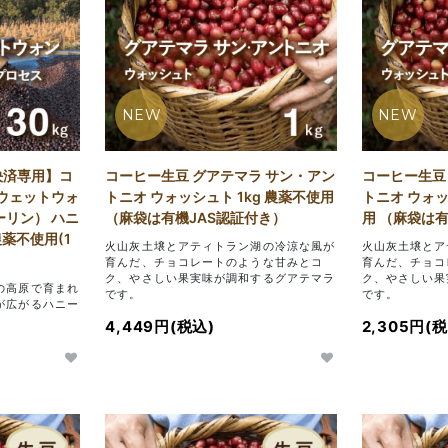
NEW
NEW
決済専用】コ
コーヒー生豆 グアテマラ サン・アン
コーヒー生豆
 ウェットウォ
トニオ ウォッシュト 1kg 農薬不使用
トニオ ウォッ
ーリン） ハニ
（麻袋は有機JAS認証付き）
用 （麻袋は
農薬不使用(1
火山灰土壌とアティトラン湖の冷涼な風が
火山灰土壌とア
育んだ、チョコレートのような甘みとコ
育んだ、チョコ
ク、やさしい果実味が調和するグアテマラ
ク、やさしい果
の高原で育まれ
です。
です。
が広がるハニー
4,449円(税込)
2,305円(