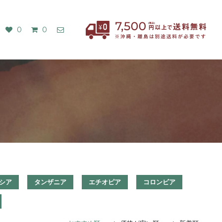
0
0
シア
タンザニア
エチオピア
コロンビア