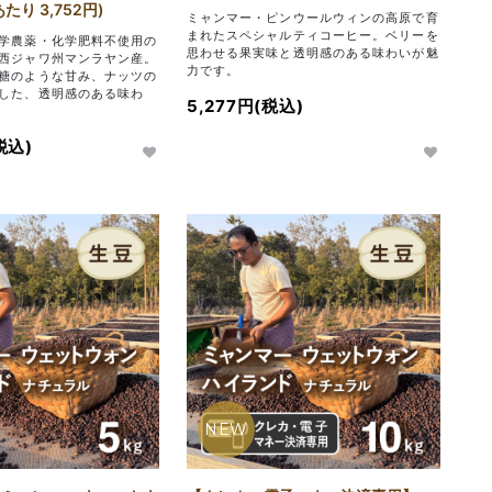
り 3,752円)
ミャンマー・ピンウールウィンの高原で育
まれたスペシャルティコーヒー。ベリーを
学農薬・化学肥料不使用の
思わせる果実味と透明感のある味わいが魅
西ジャワ州マンラヤン産。
力です。
糖のような甘み、ナッツの
した、透明感のある味わ
5,277円(税込)
税込)
NEW