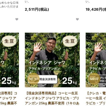
い。
い。
なめらかな口当
しみいただけま
2,511円(税込)
19,426円(
NEW
NEW
決済専用】コ
【現金決済専用商品】コーヒー生豆
【クレカ・電
 ジャワ ア
インドネシア ジャワ アラビカ・プリ
ーヒー生豆 イ
5kg 農薬不
アンガン 25kg 農薬不使用（1キロあ
ラビカ・プリア