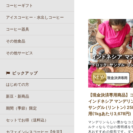
コーヒーギフト
アイスコーヒー・水出しコーヒー
コーヒー器具
その他食品
その他サービス
ピックアップ
NEW
はじめての方
【現金決済専用商品】
新豆・新商品
インドネシア マンデリ
サングル (リントン) 25
期間（季節）限定
用(1kgあたり3,678円)
セットでお得（送料込）
マンデリンらしい豊かなコ
ルティならではの透明感を
カフェインレスコーヒー【生豆】
木おすすめの焙煎です。ダ