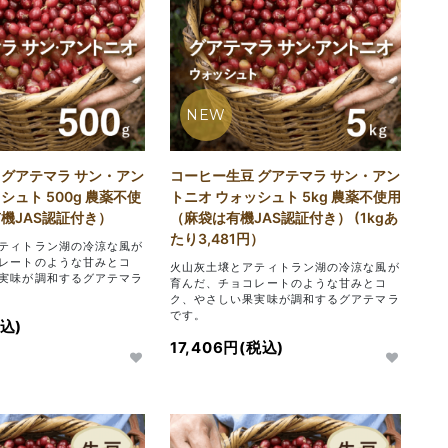
NEW
 グアテマラ サン・アン
コーヒー生豆 グアテマラ サン・アン
シュト 500g 農薬不使
トニオ ウォッシュト 5kg 農薬不使用
有機JAS認証付き）
（麻袋は有機JAS認証付き） (1kgあ
たり3,481円）
ティトラン湖の冷涼な風が
レートのような甘みとコ
火山灰土壌とアティトラン湖の冷涼な風が
実味が調和するグアテマラ
育んだ、チョコレートのような甘みとコ
ク、やさしい果実味が調和するグアテマラ
です。
税込)
17,406円(税込)