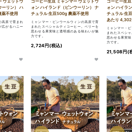
ー ウェットウ
コーヒー生豆 ミャンマー ウェットウ
コーヒー生豆
ウーリン） ハ
ォン ハイランド（ピンウーリン） ナ
ォン ハイラ
 農薬不使用
チュラル 生豆500g 農薬不使用
チュラル 生豆5
あたり 4,30
の高原で育まれ
ミャンマー・ピンウールウィンの高原で育
が広がるハニー
まれたスペシャルティコーヒー。ベリーを
ミャンマー・ピ
思わせる果実味と透明感のある味わいが魅
まれたスペシャ
力です。
思わせる果実味
力です。
2,724円(税込)
21,508円(