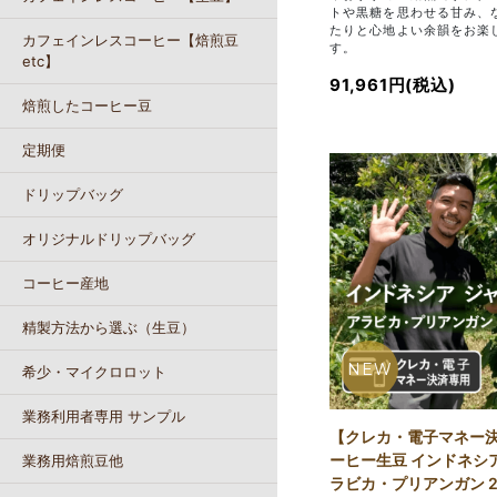
トや黒糖を思わせる甘み、
たりと心地よい余韻をお楽
カフェインレスコーヒー【焙煎豆
す。
etc】
91,961円(税込)
焙煎したコーヒー豆
定期便
ドリップバッグ
オリジナルドリップバッグ
コーヒー産地
精製方法から選ぶ（生豆）
NEW
希少・マイクロロット
業務利用者専用 サンプル
【クレカ・電子マネー
ーヒー生豆 インドネシア
業務用焙煎豆他
ラビカ・プリアンガン 2