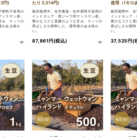
3円)
たり 3,514円)
使用（1キロあた
学肥料不使用の
栽培期間中、化学農薬・化学肥料不使用の
栽培期間中、化
マンラヤン産。
インドネシア・西ジャワ州マンラヤン産。
インドネシア・
甘み、ナッツの
豊かなコクと黒糖のような甘み、ナッツの
豊かなコクと黒
感のある味わ
香ばしさが調和した、透明感のある味わ
香ばしさが調和
い。
い。
87,861円(税込)
37,525円(
NEW
NEW