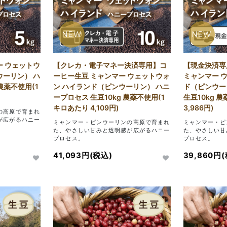
NEW
NEW
ー ウェットウ
【クレカ・電子マネー決済専用】コ
【現金決済専
ウーリン） ハ
ーヒー生豆 ミャンマー ウェットウォ
ミャンマー 
農薬不使用(1
ン ハイランド（ピンウーリン） ハニ
ド（ピンウー
ープロセス 生豆10kg 農薬不使用(1
生豆10kg 
キロあたり 4,109円)
3,986円)
の高原で育まれ
が広がるハニー
ミャンマー・ピンウーリンの高原で育まれ
ミャンマー・ピ
た、やさしい甘みと透明感が広がるハニー
た、やさしい甘
プロセス。
プロセス。
41,093円(税込)
39,860円