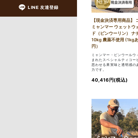
NEW
LINE 友達登録
【現金決済専用商品】 
ミャンマー ウェットウ
ド（ピンウーリン） ナ
10kg 農薬不使用 (1kgあ
円）
ミャンマー・ピンウールウ
まれたスペシャルティコー
思わせる果実味と透明感の
力です。
40,416円(税込)