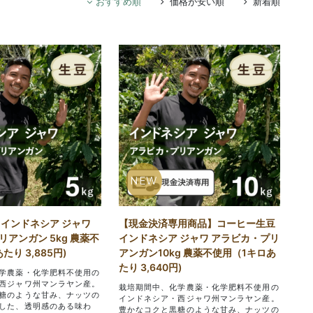
おすすめ順
価格が安い順
新着順
NEW
 インドネシア ジャワ
【現金決済専用商品】コーヒー生豆
アンガン 5kg 農薬不
インドネシア ジャワ アラビカ・プリ
り 3,885円)
アンガン10kg 農薬不使用（1キロあ
たり 3,640円)
学農薬・化学肥料不使用の
西ジャワ州マンラヤン産。
栽培期間中、化学農薬・化学肥料不使用の
糖のような甘み、ナッツの
インドネシア・西ジャワ州マンラヤン産。
した、透明感のある味わ
豊かなコクと黒糖のような甘み、ナッツの