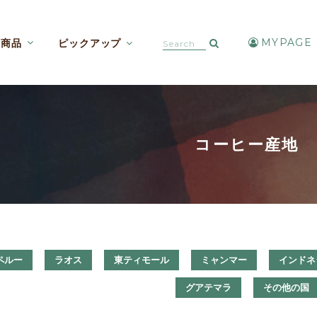
MYPAGE
商品
ピックアップ
カフェインレスコーヒー【焙煎豆etc】
アイスコーヒー・水出しコーヒー
コーヒー産地
ペルー
ラオス
東ティモール
ミャンマー
インドネ
グアテマラ
その他の国