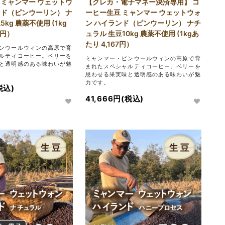
 ミャンマー ウェットウ
【クレカ・電子マネー決済専用】 コ
ンド（ピンウーリン） ナ
ーヒー生豆 ミャンマー ウェットウォ
kg 農薬不使用 (1kg
ン ハイランド（ピンウーリン） ナチ
2円）
ュラル 生豆10kg 農薬不使用 (1kgあ
たり 4,167円）
ンウールウィンの高原で育
ルティコーヒー。ベリーを
ミャンマー・ピンウールウィンの高原で育
と透明感のある味わいが魅
まれたスペシャルティコーヒー。ベリーを
思わせる果実味と透明感のある味わいが魅
力です。
税込)
41,666円(税込)