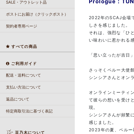
Prologue：T
SALE・アウトレット品
ポストにお届け（クリックポスト）
2022年のSCAJ
しさを感じました。
契約者専用ページ
それは、強烈な「ひ
い味わいに惹かれる
すべての商品
「思い立ったが吉日
ご利用ガイド
さっそくペルー大使
配送・送料について
シンシアさんとオン
支払い方法について
オンラインミーティ
返品について
て彼らの想いを受けと
現。
特定商取引法に基づく表記
シンシアさんが頻繁
感じました。
2023年の夏、ペル
豆乃木について