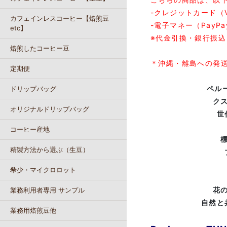
-クレジットカード（VI
カフェインレスコーヒー【焙煎豆
-電子マネー（PayPa
etc】
※代金引換・銀行振
焙煎したコーヒー豆
＊沖縄・離島への発
定期便
ペル
ドリップバッグ
ク
オリジナルドリップバッグ
世
コーヒー産地
標
精製方法から選ぶ（生豆）
希少・マイクロロット
花
業務利用者専用 サンプル
自然と
業務用焙煎豆他