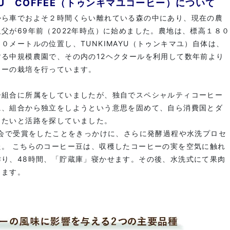
AYU COFFEE（トゥンキマユコーヒー）について
から車でおよそ２時間くらい離れている森の中にあり、現在の農
父が69年前（2022年時点）に始めました。農地は、標高１８０
０メートルの位置し、TUNKIMAYU（トゥンキマユ）自体は、
る中規模農園で、その内の12ヘクタールを利用して数年前より
ヒーの栽培を行っています。
ー組合に所属をしていましたが、独自でスペシャルティコーヒー
に、組合から独立をしようという意思を固めて、自ら消費国とダ
したいと活路を探していました。
評会で受賞をしたことをきっかけに、さらに発酵過程や水洗プロセ
た。 こちらのコーヒー豆は、収穫したコーヒーの実を空気に触れ
作り、48時間、「貯蔵庫」寝かせます。その後、水洗式にて果肉
ります。