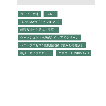
コーヒー産地
ペルー
TUNKIMAYU(トゥンキマユ)
精製方法から選ぶ（生豆）
ウォッシュト（水洗式）クリアでクリーン
ハニープロセス/ 嫌気性発酵（甘みと複雑さ）
希少・マイクロロット
クスコ・TUNKIMAYU