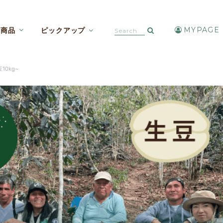
MYPAGE
商品
ピックアップ
カフェインレスコーヒー【焙煎豆etc】
アイスコーヒー・水出しコーヒー
10kg~