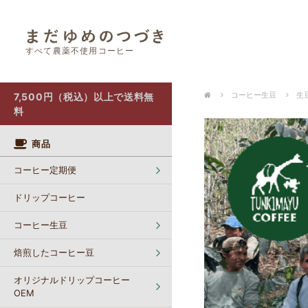
すべて農薬不使用コーヒー
オリジナルドリップコーヒー OEM
カフェインレスコーヒー【生豆】
ポストにお届け（クリックポスト）
コーヒー生豆
生豆
7,500円（税込）以上で送料無
料
商品
コーヒー定期便
ドリップコーヒー
コーヒー生豆
焙煎したコーヒー豆
オリジナルドリップコーヒー
OEM