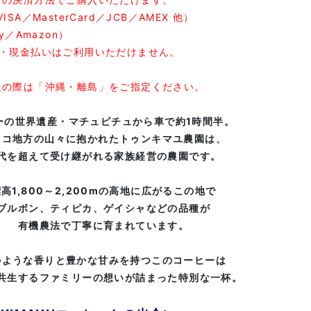
SA／MasterCard／JCB／AMEX 他）
y／Amazon）
込・現金払いはご利用いただけません。
送の際は「沖縄・離島」をご指定ください。
ーの世界遺産・マチュピチュから車で約1時間半。
スコ地方の山々に抱かれたトゥンキマユ農園は、
代を超えて受け継がれる家族経営の農園です。
高1,800～2,200mの高地に広がるこの地で
ブルボン、ティピカ、ゲイシャなどの品種が
有機農法で丁寧に育まれています。
のような香りと豊かな甘みを持つこのコーヒーは
共生するファミリーの想いが詰まった特別な一杯。