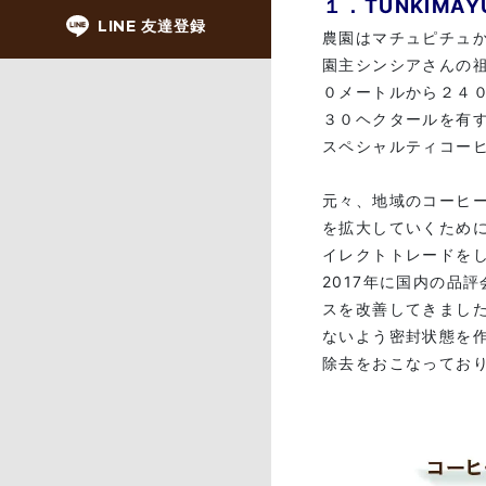
１．TUNKIM
LINE 友達登録
農園はマチュピチュ
園主シンシアさんの祖
０メートルから２４０
３０ヘクタールを有す
スペシャルティコー
元々、地域のコーヒ
を拡大していくため
イレクトトレードを
2017年に国内の品
スを改善してきまし
ないよう密封状態を
除去をおこなってお