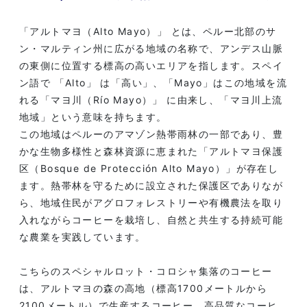
「アルトマヨ（Alto Mayo）」 とは、ペルー北部のサ
ン・マルティン州に広がる地域の名称で、アンデス山脈
の東側に位置する標高の高いエリアを指します。スペイ
ン語で 「Alto」 は「高い」、「Mayo」はこの地域を流
れる「マヨ川（Río Mayo）」 に由来し、「マヨ川上流
地域」という意味を持ちます。
この地域はペルーのアマゾン熱帯雨林の一部であり、豊
かな生物多様性と森林資源に恵まれた「アルトマヨ保護
区（Bosque de Protección Alto Mayo）」が存在し
ます。熱帯林を守るために設立された保護区でありなが
ら、地域住民がアグロフォレストリーや有機農法を取り
入れながらコーヒーを栽培し、自然と共生する持続可能
な農業を実践しています。
こちらのスペシャルロット・コロシャ集落のコーヒー
は、アルトマヨの森の高地（標高1700メートルから
2100メートル）で生産するコーヒー。高品質なコーヒ