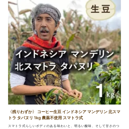
〈残りわずか〉 コーヒー生豆 インドネシア マンデリン 北スマ
トラ タパヌリ 1kg 農薬不使用 スマトラ式
スマトラ式らしいボディのある味わいと、明るい酸味、そして甘さのつ