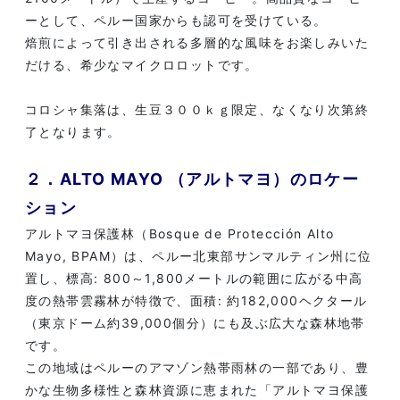
ーとして、ペルー国家からも認可を受けている。
焙煎によって引き出される多層的な風味をお楽しみいた
だける、希少なマイクロロットです。
コロシャ集落は、生豆３００ｋｇ限定、なくなり次第終
了となります。
２．ALTO MAYO （アルトマヨ）のロケー
ション
アルトマヨ保護林（Bosque de Protección Alto
Mayo, BPAM）は、ペルー北東部サンマルティン州に位
置し、標高: 800～1,800メートルの範囲に広がる中高
度の熱帯雲霧林が特徴で、面積: 約182,000ヘクタール
（東京ドーム約39,000個分）にも及ぶ広大な森林地帯
です。
この地域はペルーのアマゾン熱帯雨林の一部であり、豊
かな生物多様性と森林資源に恵まれた「アルトマヨ保護