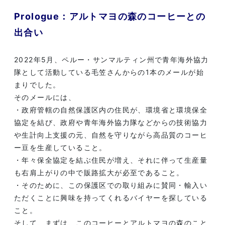
Prologue：アルトマヨの森のコーヒーとの
出合い
2022年5月、ペルー・サンマルティン州で青年海外協力
隊として活動している毛笠さんからの1本のメールが始
まりでした。
そのメールには、
・政府管轄の自然保護区内の住民が、環境省と環境保全
協定を結び、政府や青年海外協力隊などからの技術協力
や生計向上支援の元、自然を守りながら高品質のコーヒ
ー豆を生産していること。
・年々保全協定を結ぶ住民が増え、それに伴って生産量
も右肩上がりの中で販路拡大が必至であること。
・そのために、この保護区での取り組みに賛同・輸入い
ただくことに興味を持ってくれるバイヤーを探している
こと。
そして、まずは、このコーヒーとアルトマヨの森のこと