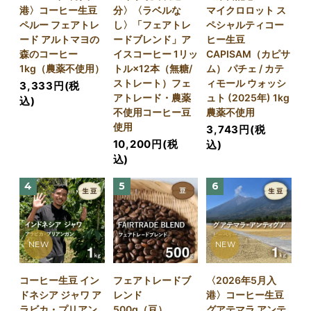
港〉コーヒー生豆
分〉〈ラベルな
マイクロロット ス
ペルー フェアトレ
し〉「フェアトレ
ペシャルティコー
ード アルトマヨの
ードブレンド」ア
ヒー生豆
森のコーヒー
イスコーヒー 1リッ
CAPISAM（カピサ
1kg（農薬不使用）
トル×12本（無糖/
ム） パチェ / カテ
ストレート）フェ
ィモール ウォッシ
3,333円(税
アトレード・農薬
ュト (2025年) 1kg
込)
不使用コーヒー豆
農薬不使用
使用
3,743円(税
10,200円(税
込)
込)
4
5
6
NEW
NEW
コーヒー生豆 イン
フェアトレードブ
〈2026年5月入
ドネシア ジャワ ア
レンド
港〉コーヒー生豆
ラビカ・プリアン
500g（豆）
グアテマラ アンテ