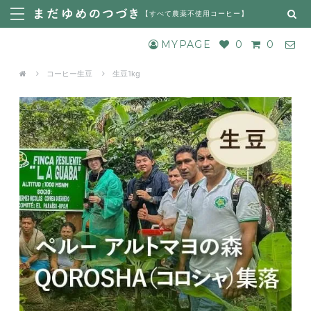
【
すべて農薬不使用コーヒー
】
MYPAGE
0
0
コーヒー生豆
生豆1kg