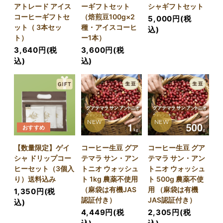
アトレード アイス
ーギフトセット
シャギフトセット
コーヒーギフトセ
（焙煎豆100g×2
5,000円(税
ット（ 3本セッ
種・アイスコーヒ
込)
ト）
ー1本）
3,640円(税
3,600円(税
込)
込)
NEW
NEW
おすすめ
【数量限定】ゲイ
コーヒー生豆 グア
コーヒー生豆 グア
シャ ドリップコー
テマラ サン・アン
テマラ サン・アン
ヒーセット（3個入
トニオ ウォッシュ
トニオ ウォッシュ
り）送料込み
ト 1kg 農薬不使用
ト 500g 農薬不使
（麻袋は有機JAS
用 （麻袋は有機
1,350円(税
認証付き）
JAS認証付き）
込)
4,449円(税
2,305円(税