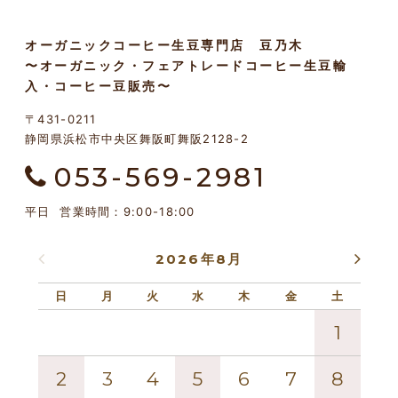
オーガニックコーヒー生豆専門店 豆乃木
〜オーガニック・フェアトレードコーヒー生豆輸
入・コーヒー豆販売〜
〒431-0211
静岡県浜松市中央区舞阪町舞阪2128-2
053-569-2981
平日 営業時間：9:00-18:00
2026年8月
日
月
火
水
木
金
土
日
1
2
3
4
5
6
7
8
6