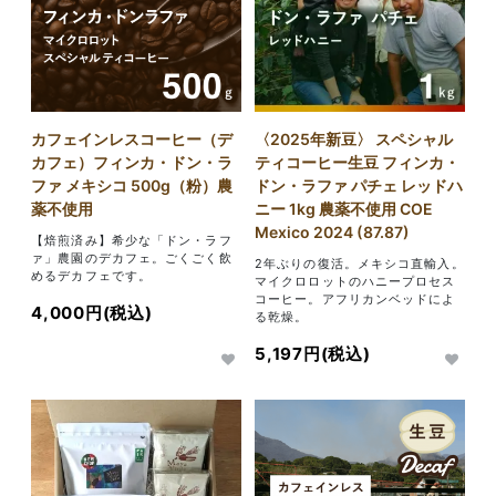
カフェインレスコーヒー（デ
〈2025年新豆〉 スペシャル
カフェ）フィンカ・ドン・ラ
ティコーヒー生豆 フィンカ・
ファ メキシコ 500g（粉）農
ドン・ラファ パチェ レッドハ
薬不使用
ニー 1kg 農薬不使用 COE
Mexico 2024 (87.87)
【焙煎済み】希少な「ドン・ラフ
ァ」農園のデカフェ。ごくごく飲
2年ぶりの復活。メキシコ直輸入。
めるデカフェです。
マイクロロットのハニープロセス
コーヒー。アフリカンベッドによ
4,000円(税込)
る乾燥。
5,197円(税込)