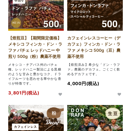
NEW
【焙煎豆】【期間限定価格】
カフェインレスコーヒー（デ
メキシコ フィンカ・ドン・ラ
カフェ）フィンカ・ドン・ラ
ファ パチェ レッドハニー 中
ファ メキシコ 500g（豆）農
煎り 500g（粉）農薬不使用
薬不使用
メキシコ・チアパス州のパチェ
【焙煎済み】希少な「ドン・ラフ
種。レッドハニー製法による黒糖
ァ」農園のデカフェ。ごくごく飲
のような甘みと豊かなコク、ドラ
めるデカフェです。
イフルーツを思わせる華やかな香
4,000円(税込)
りが特徴です。
3,801円(税込)