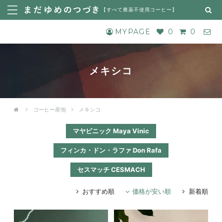
【
すべて農薬不使用コーヒー
】
MYPAGE
0
0
メキシコ
コーヒー産地
メキシコ
マヤビニック Maya Vinic
フィンカ・ドン・ラファ Don Rafa
セスマッチ CESMACH
おすすめ順
価格が安い順
新着順