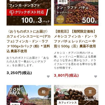
NEW
〈おうちのポストにお届け〉
【焙煎豆】【期間限定価格】
カフェインレスコーヒー(デカ
メキシコ フィンカ・ドン・ラ
フェ) フィンカ・ドン・ラフ
ファ パチェ レッドハニー 中
ァ 100g×3パック (粉) ＊送料
煎り 500g（豆）農薬不使用
込 農薬不使用
メキシコ・チアパス州のパチェ
種。レッドハニー製法による黒糖
おうちのポストにお届け！「あな
のような甘みと豊かなコク、ドラ
たの人生で一番おいしいデカフ
イフルーツを思わせる華やかな香
ェ」をお届けします。
りが特徴です。
3,250円(税込)
3,801円(税込)