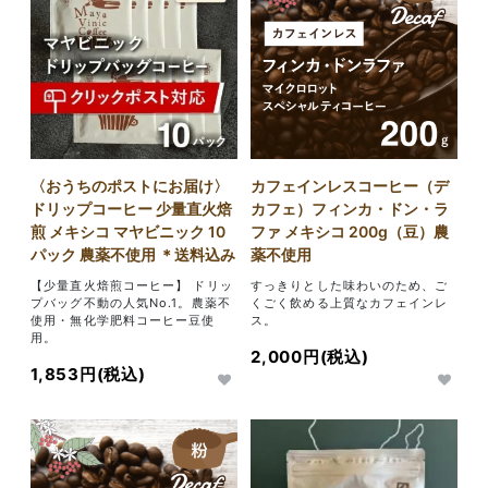
〈おうちのポストにお届け〉
カフェインレスコーヒー（デ
ドリップコーヒー 少量直火焙
カフェ）フィンカ・ドン・ラ
煎 メキシコ マヤビニック 10
ファ メキシコ 200g（豆）農
パック 農薬不使用 ＊送料込み
薬不使用
【少量直火焙煎コーヒー】 ドリッ
すっきりとした味わいのため、ご
プバッグ不動の人気No.1。農薬不
くごく飲める上質なカフェインレ
使用・無化学肥料コーヒー豆使
ス。
用。
2,000円(税込)
1,853円(税込)