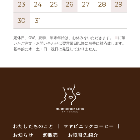
23
24
25
26
27
28
29
27
30
31
定休日、GW、夏季、年末年始は、お休みをいただきます。
■
に頂
いたご注文・お問い合わせは翌営業日以降に順番に対応致します。
基本的に水・土・日・祝日は発送しておりません。
わたしたちのこと
マヤビニックコーヒー
お知らせ
卸販売
お取引先紹介