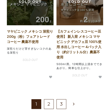
マヤビニック メキシコ 深煎り
【カフェインレスコーヒー豆
200g（粉）フェアトレード
使用】 新入荷 メキシコ マヤ
コーヒー 農薬不使用
ビニック デカフェ豆 100%使
用 水出しコーヒー 4パック入
深煎りだけど苦すぎないコクのあ
り（約2リットル分）農薬不
る深煎り
使用
SOLD OUT
500ml用。12時間以上浸水ででき
あがり。簡単な仕上がり。
SOLD OUT
1
2
3