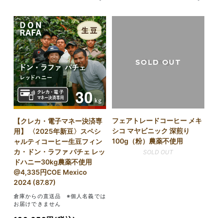
フェアトレードコーヒー メキ
【クレカ・電子マネー決済専
シコ マヤビニック 深煎り
用】 〈2025年新豆〉スペシ
100g（粉）農薬不使用
ャルティコーヒー生豆フィン
カ・ドン・ラファ パチェ レッ
SOLD OUT
ドハニー30kg農薬不使用
@4,335円COE Mexico
2024 (87.87)
倉庫からの直送品 ※個人名義では
お届けできません