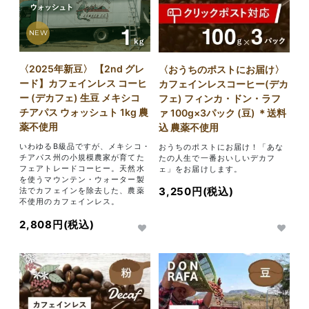
NEW
〈2025年新豆〉 【2nd グレ
〈おうちのポストにお届け〉
ード】カフェインレス コーヒ
カフェインレスコーヒー(デカ
ー (デカフェ) 生豆 メキシコ
フェ) フィンカ・ドン・ラフ
チアパス ウォッシュト 1kg 農
ァ 100g×3パック (豆) ＊送料
薬不使用
込 農薬不使用
いわゆるB級品ですが、メキシコ・
おうちのポストにお届け！「あな
チアパス州の小規模農家が育てた
たの人生で一番おいしいデカフ
フェアトレードコーヒー。天然水
ェ」をお届けします。
を使うマウンテン・ウォーター製
3,250円(税込)
法でカフェインを除去した、農薬
不使用のカフェインレス。
2,808円(税込)