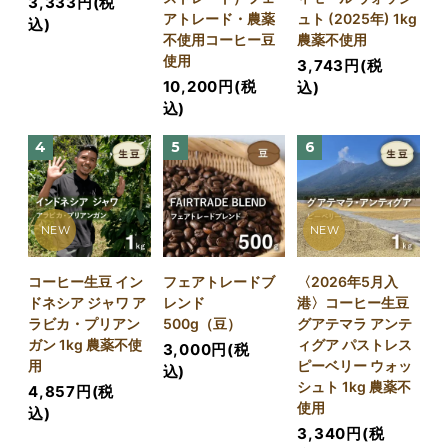
3,333円(税
アトレード・農薬
ュト (2025年) 1kg
込)
不使用コーヒー豆
農薬不使用
使用
3,743円(税
10,200円(税
込)
込)
4
5
6
NEW
NEW
コーヒー生豆 イン
フェアトレードブ
〈2026年5月入
ドネシア ジャワ ア
レンド
港〉コーヒー生豆
ラビカ・プリアン
500g（豆）
グアテマラ アンテ
ガン 1kg 農薬不使
ィグア パストレス
3,000円(税
用
ピーベリー ウォッ
込)
シュト 1kg 農薬不
4,857円(税
使用
込)
3,340円(税