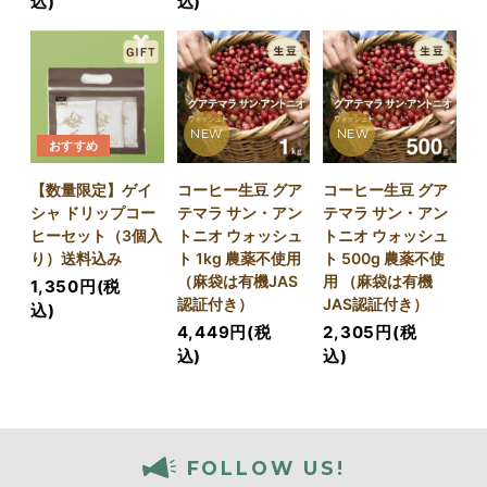
込)
込)
NEW
NEW
おすすめ
【数量限定】ゲイ
コーヒー生豆 グア
コーヒー生豆 グア
シャ ドリップコー
テマラ サン・アン
テマラ サン・アン
ヒーセット（3個入
トニオ ウォッシュ
トニオ ウォッシュ
り）送料込み
ト 1kg 農薬不使用
ト 500g 農薬不使
（麻袋は有機JAS
用 （麻袋は有機
1,350円(税
認証付き）
JAS認証付き）
込)
4,449円(税
2,305円(税
込)
込)
FOLLOW US!