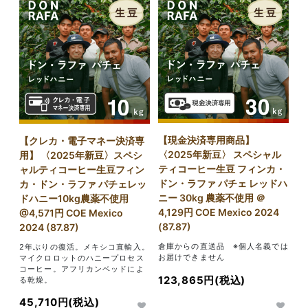
【現金決済専用商品】
【クレカ・電子マネー決済専
〈2025年新豆〉 スペシャル
用】 〈2025年新豆〉スペシ
ティコーヒー生豆 フィンカ・
ャルティコーヒー生豆フィン
ドン・ラファ パチェ レッドハ
カ・ドン・ラファ パチェレッ
ニー 30kg 農薬不使用 ＠
ドハニー10kg農薬不使用
4,129円 COE Mexico 2024
@4,571円 COE Mexico
(87.87)
2024 (87.87)
倉庫からの直送品 ※個人名義では
2年ぶりの復活。メキシコ直輸入。
お届けできません
マイクロロットのハニープロセス
コーヒー。アフリカンベッドによ
123,865円(税込)
る乾燥。
45,710円(税込)