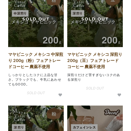
マヤビニック メキシコ 中深煎
マヤビニック メキシコ 深煎り
り 200g（粉）フェアトレー
200g（豆）フェアトレード
ドコーヒー 農薬不使用
コーヒー 農薬不使用
しっかりとしたコクに上品な甘
深煎りだけど苦すぎないコクのあ
さ。ブラックでも、牛乳にあわせ
る深煎り
てもGOOD。
SOLD OUT
SOLD OUT