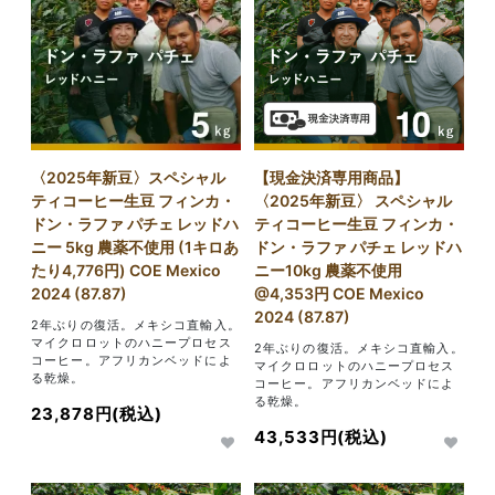
〈2025年新豆〉スペシャル
【現金決済専用商品】
ティコーヒー生豆 フィンカ・
〈2025年新豆〉 スペシャル
ドン・ラファ パチェ レッドハ
ティコーヒー生豆 フィンカ・
ニー 5kg 農薬不使用 (1キロあ
ドン・ラファ パチェ レッドハ
たり4,776円) COE Mexico
ニー10kg 農薬不使用
2024 (87.87)
@4,353円 COE Mexico
2024 (87.87)
2年ぶりの復活。メキシコ直輸入。
マイクロロットのハニープロセス
2年ぶりの復活。メキシコ直輸入。
コーヒー。アフリカンベッドによ
マイクロロットのハニープロセス
る乾燥。
コーヒー。アフリカンベッドによ
る乾燥。
23,878円(税込)
43,533円(税込)