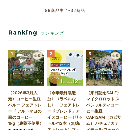
89
商品中
1-32
商品
Ranking
ランキング
1
2
3
NEW
〈2026年3月入
〈今季最終製造
〈来日記念SALE〉
港〉コーヒー生豆
分〉〈ラベルな
マイクロロット ス
ペルー フェアトレ
し〉「フェアトレ
ペシャルティコー
ード アルトマヨの
ードブレンド」ア
ヒー生豆
森のコーヒー
イスコーヒー 1リッ
CAPISAM（カピサ
1kg（農薬不使用）
トル×12本（無糖/
ム） パチェ / カテ
ストレート）フェ
ィモール ウォッシ