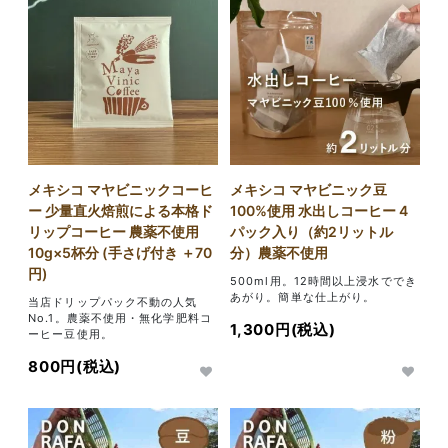
メキシコ マヤビニックコーヒ
メキシコ マヤビニック豆
ー 少量直火焙煎による本格ド
100%使用 水出しコーヒー 4
リップコーヒー 農薬不使用
パック入り（約2リットル
10g×5杯分 (手さげ付き ＋70
分）農薬不使用
円)
500ml用。12時間以上浸水ででき
あがり。簡単な仕上がり。
当店ドリップパック不動の人気
No.1。農薬不使用・無化学肥料コ
1,300円(税込)
ーヒー豆使用。
800円(税込)