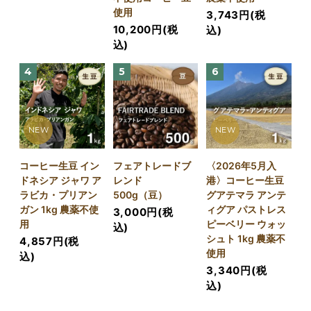
使用
3,743円(税
10,200円(税
込)
込)
4
5
6
NEW
NEW
コーヒー生豆 イン
フェアトレードブ
〈2026年5月入
ドネシア ジャワ ア
レンド
港〉コーヒー生豆
ラビカ・プリアン
500g（豆）
グアテマラ アンテ
ガン 1kg 農薬不使
ィグア パストレス
3,000円(税
用
ピーベリー ウォッ
込)
シュト 1kg 農薬不
4,857円(税
使用
込)
3,340円(税
込)