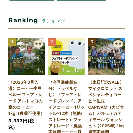
Ranking
ランキング
1
2
3
NEW
〈2026年3月入
〈今季最終製造
〈来日記念SALE〉
港〉コーヒー生豆
分〉〈ラベルな
マイクロロット ス
ペルー フェアトレ
し〉「フェアトレ
ペシャルティコー
ード アルトマヨの
ードブレンド」ア
ヒー生豆
森のコーヒー
イスコーヒー 1リッ
CAPISAM（カピサ
1kg（農薬不使用）
トル×12本（無糖/
ム） パチェ / カテ
ストレート）フェ
ィモール ウォッシ
3,333円(税
アトレード・農薬
ュト (2025年) 1kg
込)
不使用コーヒー豆
農薬不使用