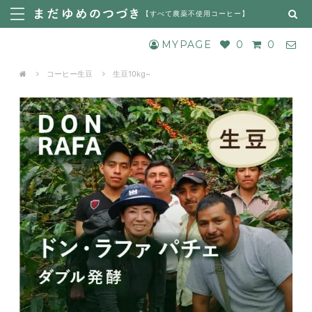
【
すべて農薬不使用コーヒー
】
MYPAGE
0
0
コーヒー生豆
生豆10kg~