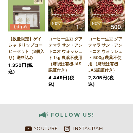
NEW
NEW
おすすめ
【数量限定】ゲイ
コーヒー生豆 グア
コーヒー生豆 グア
シャ ドリップコー
テマラ サン・アン
テマラ サン・アン
ヒーセット（3個入
トニオ ウォッシュ
トニオ ウォッシュ
り）送料込み
ト 1kg 農薬不使用
ト 500g 農薬不使
（麻袋は有機JAS
用 （麻袋は有機
1,350円(税
認証付き）
JAS認証付き）
込)
4,449円(税
2,305円(税
込)
込)
FOLLOW US!
YOUTUBE
INSTAGRAM