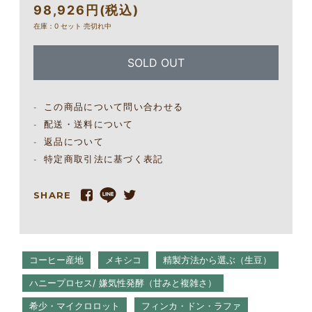
98,926円(税込)
在庫：0 セット 売切れ中
SOLD OUT
この商品について問い合わせる
配送・送料について
返品について
特定商取引法に基づく表記
SHARE
コーヒー産地
メキシコ
精製方法から選ぶ（生豆）
ハニープロセス/ 嫌気性発酵（甘みと複雑さ）
希少・マイクロロット
フィンカ・ドン・ラファ