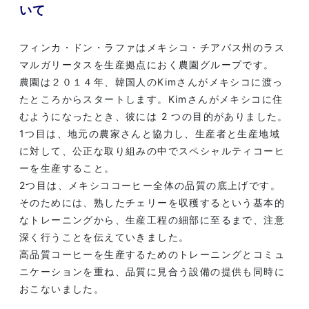
いて
フィンカ・ドン・ラファはメキシコ・チアパス州のラス
マルガリータスを生産拠点におく農園グループです。
農園は２０１４年、韓国人のKimさんがメキシコに渡っ
たところからスタートします。Kimさんがメキシコに住
むようになったとき、彼には 2 つの目的がありました。
1つ目は、地元の農家さんと協力し、生産者と生産地域
に対して、公正な取り組みの中でスペシャルティコーヒ
ーを生産すること。
2つ目は、メキシココーヒー全体の品質の底上げです。
そのためには、熟したチェリーを収穫するという基本的
なトレーニングから、生産工程の細部に至るまで、注意
深く行うことを伝えていきました。
高品質コーヒーを生産するためのトレーニングとコミュ
ニケーションを重ね、品質に見合う設備の提供も同時に
おこないました。