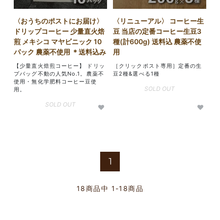
〈おうちのポストにお届け〉
〈リニューアル〉 コーヒー生
ドリップコーヒー 少量直火焙
豆 当店の定番コーヒー生豆3
煎 メキシコ マヤビニック 10
種(計600g) 送料込 農薬不使
パック 農薬不使用 ＊送料込み
用
【少量直火焙煎コーヒー】 ドリッ
［クリックポスト専用］定番の生
プバッグ不動の人気No.1。農薬不
豆2種&選べる1種
使用・無化学肥料コーヒー豆使
SOLD OUT
用。
SOLD OUT
1
18
商品中
1-18
商品