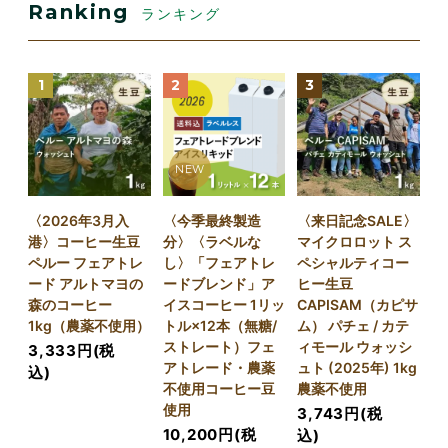
Ranking
ランキング
1
2
3
NEW
〈2026年3月入
〈今季最終製造
〈来日記念SALE〉
港〉コーヒー生豆
分〉〈ラベルな
マイクロロット ス
ペルー フェアトレ
し〉「フェアトレ
ペシャルティコー
ード アルトマヨの
ードブレンド」ア
ヒー生豆
森のコーヒー
イスコーヒー 1リッ
CAPISAM（カピサ
1kg（農薬不使用）
トル×12本（無糖/
ム） パチェ / カテ
ストレート）フェ
ィモール ウォッシ
3,333円(税
アトレード・農薬
ュト (2025年) 1kg
込)
不使用コーヒー豆
農薬不使用
使用
3,743円(税
10,200円(税
込)