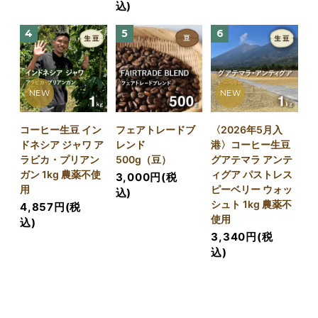
込)
4
5
6
NEW
NEW
コーヒー生豆 イン
フェアトレードブ
〈2026年5月入
ドネシア ジャワ ア
レンド
港〉コーヒー生豆
ラビカ・プリアン
500g（豆）
グアテマラ アンテ
ガン 1kg 農薬不使
ィグア パストレス
3,000円(税
用
ピーベリー ウォッ
込)
シュト 1kg 農薬不
4,857円(税
使用
込)
3,340円(税
込)