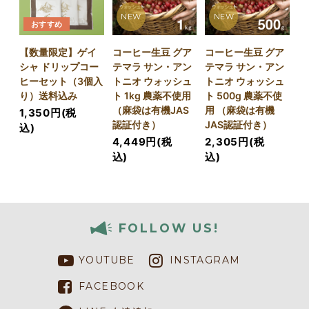
NEW
NEW
おすすめ
【数量限定】ゲイ
コーヒー生豆 グア
コーヒー生豆 グア
シャ ドリップコー
テマラ サン・アン
テマラ サン・アン
ヒーセット（3個入
トニオ ウォッシュ
トニオ ウォッシュ
り）送料込み
ト 1kg 農薬不使用
ト 500g 農薬不使
（麻袋は有機JAS
用 （麻袋は有機
1,350円(税
認証付き）
JAS認証付き）
込)
4,449円(税
2,305円(税
込)
込)
FOLLOW US!
YOUTUBE
INSTAGRAM
FACEBOOK