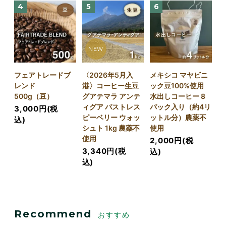
4
5
6
NEW
フェアトレードブ
〈2026年5月入
メキシコ マヤビニ
レンド
港〉コーヒー生豆
ック豆100%使用
500g（豆）
グアテマラ アンテ
水出しコーヒー 8
ィグア パストレス
パック入り（約4リ
3,000円(税
ピーベリー ウォッ
ットル分）農薬不
込)
シュト 1kg 農薬不
使用
使用
2,000円(税
3,340円(税
込)
込)
Recommend
おすすめ