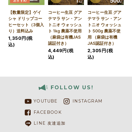
おすすめ
【数量限定】ゲイ
コーヒー生豆 グア
コーヒー生豆 グア
シャ ドリップコー
テマラ サン・アン
テマラ サン・アン
ヒーセット（3個入
トニオ ウォッシュ
トニオ ウォッシュ
り）送料込み
ト 1kg 農薬不使用
ト 500g 農薬不使
（麻袋は有機JAS
用 （麻袋は有機
1,350円(税
認証付き）
JAS認証付き）
込)
4,449円(税
2,305円(税
込)
込)
FOLLOW US!
YOUTUBE
INSTAGRAM
FACEBOOK
LINE 友達追加