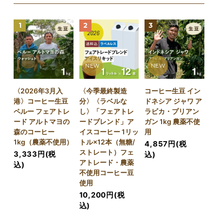
1
2
3
NEW
NEW
〈2026年3月入
〈今季最終製造
コーヒー生豆 イン
港〉コーヒー生豆
分〉〈ラベルな
ドネシア ジャワ ア
ペルー フェアトレ
し〉「フェアトレ
ラビカ・プリアン
ード アルトマヨの
ードブレンド」ア
ガン 1kg 農薬不使
森のコーヒー
イスコーヒー 1リッ
用
1kg（農薬不使用）
トル×12本（無糖/
4,857円(税
ストレート）フェ
3,333円(税
込)
アトレード・農薬
込)
不使用コーヒー豆
使用
10,200円(税
込)