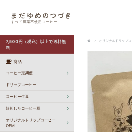
すべて農薬不使用コーヒー
オリジナルドリップコーヒー OEM
カフェインレスコーヒー【生豆】
ポストにお届け（クリックポスト）
オリジナルドリップコー
7,500円（税込）以上で送料無
料
商品
コーヒー定期便
ドリップコーヒー
コーヒー生豆
焙煎したコーヒー豆
オリジナルドリップコーヒー
OEM