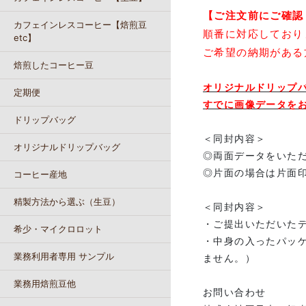
【ご注文前にご確認
カフェインレスコーヒー【焙煎豆
順番に対応しており
etc】
ご希望の納期がある
焙煎したコーヒー豆
オリジナルドリップ
定期便
すでに画像データを
ドリップバッグ
＜同封内容＞
オリジナルドリップバッグ
◎両面データをいた
◎片面の場合は片面
コーヒー産地
精製方法から選ぶ（生豆）
＜同封内容＞
・ご提出いただいたデ
希少・マイクロロット
・中身の入ったパッ
業務利用者専用 サンプル
ません。）
業務用焙煎豆他
お問い合わせ