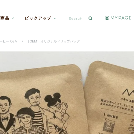
MYPAGE
商品
ピックアップ
カフェインレスコーヒー【焙煎豆etc】
アイスコーヒー・水出しコーヒー
ヒー OEM
［OEM］オリジナルドリップバッグ