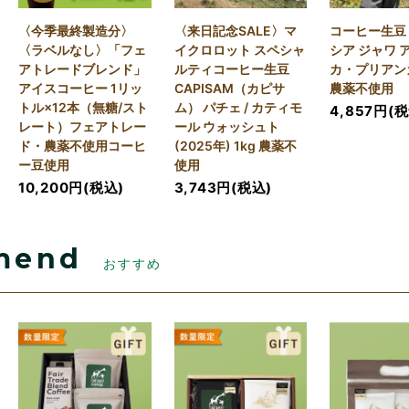
〈今季最終製造分〉
〈来日記念SALE〉マ
コーヒー生豆
〈ラベルなし〉「フェ
イクロロット スペシャ
シア ジャワ 
アトレードブレンド」
ルティコーヒー生豆
カ・プリアンガ
アイスコーヒー 1リッ
CAPISAM（カピサ
農薬不使用
トル×12本（無糖/スト
ム） パチェ / カティモ
4,857円(
レート）フェアトレー
ール ウォッシュト
ド・農薬不使用コーヒ
(2025年) 1kg 農薬不
ー豆使用
使用
10,200円(税込)
3,743円(税込)
mend
おすすめ