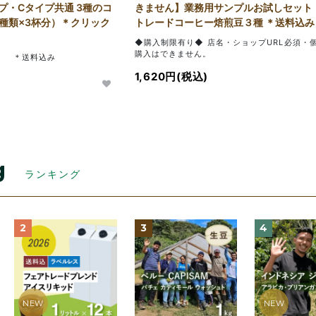
プ・Cタイプ共通 3種のコ
きません】業務用サンプルお試しセット
種類×3杯分）＊クリック
トレードコーヒー焙煎豆３種 ＊送料込み
◆購入制限有り◆ 店名・ショップURL必須・
購入はできません。
！ ＊送料込み
1,620円(税込)
g
ランキング
2
3
4
NEW
NEW