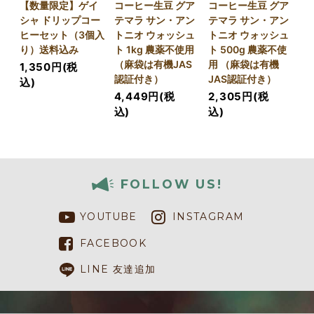
【数量限定】ゲイ
コーヒー生豆 グア
コーヒー生豆 グア
シャ ドリップコー
テマラ サン・アン
テマラ サン・アン
ヒーセット（3個入
トニオ ウォッシュ
トニオ ウォッシュ
り）送料込み
ト 1kg 農薬不使用
ト 500g 農薬不使
（麻袋は有機JAS
用 （麻袋は有機
1,350円(税
認証付き）
JAS認証付き）
込)
4,449円(税
2,305円(税
込)
込)
FOLLOW US!
YOUTUBE
INSTAGRAM
FACEBOOK
LINE 友達追加