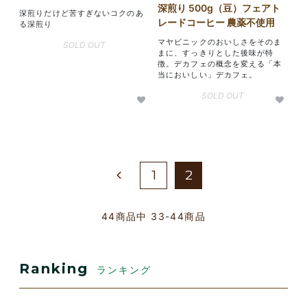
深煎り 500g（豆）フェアト
深煎りだけど苦すぎないコクのあ
レードコーヒー 農薬不使用
る深煎り
マヤビニックのおいしさをそのま
SOLD OUT
まに、すっきりとした後味が特
徴。デカフェの概念を変える「本
当においしい」デカフェ。
SOLD OUT
1
2
44
商品中
33-44
商品
Ranking
ランキング