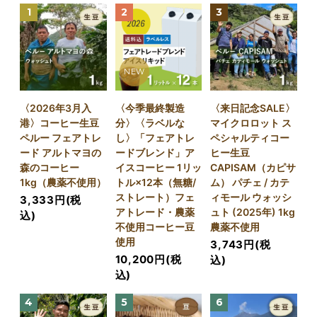
1
2
3
NEW
〈2026年3月入
〈今季最終製造
〈来日記念SALE〉
港〉コーヒー生豆
分〉〈ラベルな
マイクロロット ス
ペルー フェアトレ
し〉「フェアトレ
ペシャルティコー
ード アルトマヨの
ードブレンド」ア
ヒー生豆
森のコーヒー
イスコーヒー 1リッ
CAPISAM（カピサ
1kg（農薬不使用）
トル×12本（無糖/
ム） パチェ / カテ
ストレート）フェ
ィモール ウォッシ
3,333円(税
アトレード・農薬
ュト (2025年) 1kg
込)
不使用コーヒー豆
農薬不使用
使用
3,743円(税
10,200円(税
込)
込)
4
5
6