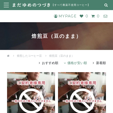
【
すべて農薬不使用コーヒー
】
MYPAGE
0
0
焙煎豆（豆のまま）
焙煎したコーヒー豆
焙煎豆（豆のまま）
おすすめ順
価格が安い順
新着順