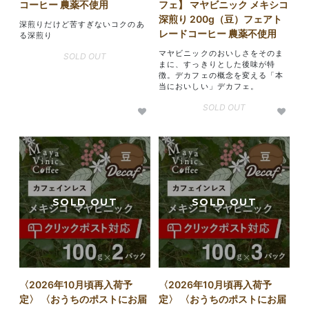
コーヒー 農薬不使用
フェ】 マヤビニック メキシコ
深煎り 200g（豆）フェアト
深煎りだけど苦すぎないコクのあ
レードコーヒー 農薬不使用
る深煎り
マヤビニックのおいしさをそのま
SOLD OUT
まに、すっきりとした後味が特
徴。デカフェの概念を変える「本
当においしい」デカフェ。
SOLD OUT
〈2026年10月頃再入荷予
〈2026年10月頃再入荷予
定〉 〈おうちのポストにお届
定〉 〈おうちのポストにお届