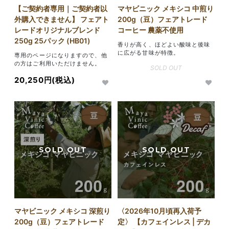
【ご契約者専用｜ご契約者以
マヤビニック メキシコ 中煎り
外購入できません】 フェアト
200g（豆）フェアトレード
レードオリジナルブレンド
コーヒー 農薬不使用
250g 25パック (HB01)
香りが高く、ほどよい酸味と後味
に広がる甘味が特徴。
専用のページになりますので、他
の方はご利用いただけません。
SOLD OUT
20,250円(税込)
マヤビニック メキシコ 深煎り
〈2026年10月頃再入荷予
200g（豆）フェアトレード
定〉 【カフェインレス | デカ