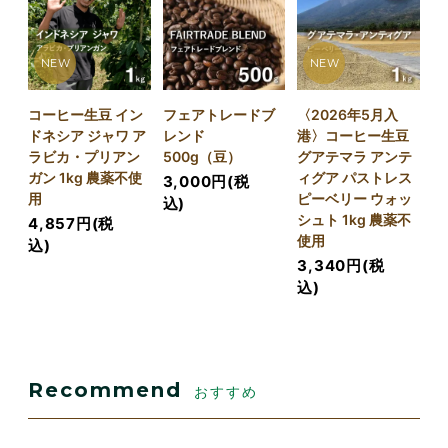
NEW
NEW
コーヒー生豆 イン
フェアトレードブ
〈2026年5月入
ドネシア ジャワ ア
レンド
港〉コーヒー生豆
ラビカ・プリアン
500g（豆）
グアテマラ アンテ
ガン 1kg 農薬不使
ィグア パストレス
3,000円(税
用
ピーベリー ウォッ
込)
シュト 1kg 農薬不
4,857円(税
使用
込)
3,340円(税
込)
Recommend
おすすめ