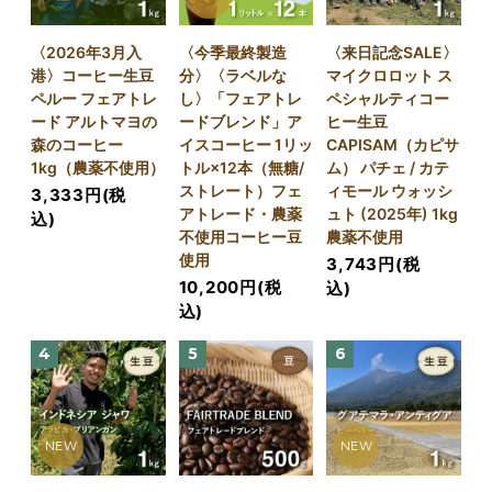
〈2026年3月入
〈今季最終製造
〈来日記念SALE〉
港〉コーヒー生豆
分〉〈ラベルな
マイクロロット ス
ペルー フェアトレ
し〉「フェアトレ
ペシャルティコー
ード アルトマヨの
ードブレンド」ア
ヒー生豆
森のコーヒー
イスコーヒー 1リッ
CAPISAM（カピサ
1kg（農薬不使用）
トル×12本（無糖/
ム） パチェ / カテ
ストレート）フェ
ィモール ウォッシ
3,333円(税
アトレード・農薬
ュト (2025年) 1kg
込)
不使用コーヒー豆
農薬不使用
使用
3,743円(税
10,200円(税
込)
込)
4
5
6
NEW
NEW