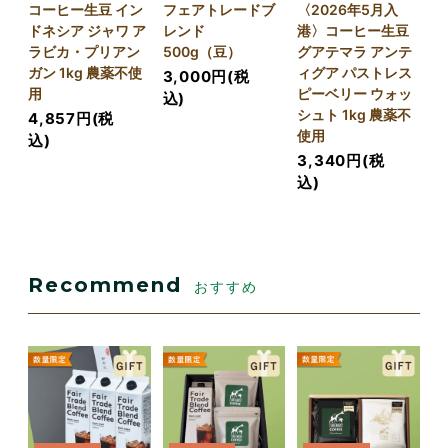
コーヒー生豆 イン
フェアトレードブ
〈2026年5月入
ドネシア ジャワ ア
レンド
港〉コーヒー生豆
ラビカ・プリアン
500g（豆）
グアテマラ アンテ
ガン 1kg 農薬不使
ィグア パストレス
3,000円(税
用
ピーベリー ウォッ
込)
シュト 1kg 農薬不
4,857円(税
使用
込)
3,340円(税
込)
Recommend
おすすめ