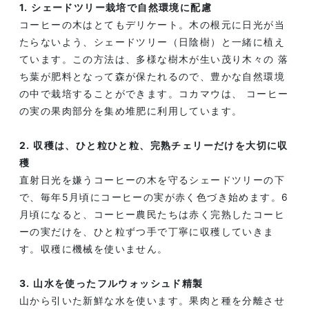
1. シェードツリー栽培で自然環境に配慮
コーヒーの木はとてもデリケート。木の根元に日光が当
たらないよう、シェードツリー（日陰樹）と一緒に植え
ています。この方法は、多様な樹木が生い茂り木々の 落
ち葉が肥料となって森が保たれるので、豊かな自然環境
の中で栽培することができます。コカマウは、 コーヒー
の実の果肉部分を集め堆肥に利用しています。
2. 収穫は、ひと粒ひと粒、完熟チェリーだけを大切に収
穫
直射日光を嫌うコーヒーの木を守るシェードツリーの下
で、毎年5月頃にコーヒーの実が赤く色づき始めます。6
月頃になると、コーヒー農民たちは赤く完熟したコーヒ
ーの実だけを、ひと粒ずつ手で丁寧に収穫していきま
す。収穫に機械を使いません。
3. 山水を使ったフルウォッシュド精製
山から引いた新鮮な水を使います。果肉と種を分離させ