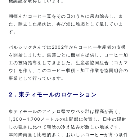
機認証を取得しています。
朝摘んだコーヒー豆をその日のうちに果肉除去し、ま
た、除去した果肉は、再び畑に堆肥として還していま
す。
パルシックさんでは2002年からコーヒー生産者の支援
を開始しました。集落ごとに機材を提供し、コーヒー加
工の技術指導をしてきました。生産者協同組合（コカマ
ウ）を作り、このコーヒー収穫・加工作業を協同組合の
事業として行っています。
2．東ティモールのロケーション
東ティモールのアイナロ県マウベシ郡は標高が高く、
1,300～1,700メートルの山間部に位置し、日中の陽射
しの強さに比べて朝晩の冷え込みが激しい地域です。
年間降雨量も比較的多く、おいしいコーヒーが育つ条件