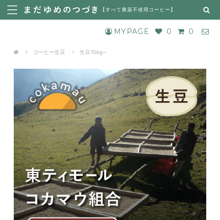
【
すべて農薬不使用コーヒー
】
MYPAGE
0
0
コーヒー生豆
生豆10kg~