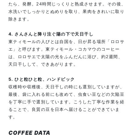
たら、発酵。24時間じっくりと熟成させます。その後、
水洗いでしっかりとぬめりを取り、果肉をきれいに取り
除きます。
4. さんさんと降り注ぐ陽の下で天日干し
東ティモールの人びとは自国を、日が昇る場所「ロロサ
エ」と呼びます。東ティモール・コカマウのコーヒー
は、ロロサエで太陽の光をふんだんに浴び、約2週間、
天日干しして、できあがります。
5. ひと粒ひと粒、ハンドピック
収穫時や収穫後、天日干しの時にも選別していますが、
最後、袋に入れる前にも改めて、虫食い豆などの欠陥豆
を丁寧に手で選別しています。こうした丁寧な作業を経
ることで、良質の豆を日本へ届けることができていま
す。
COFFEE DATA