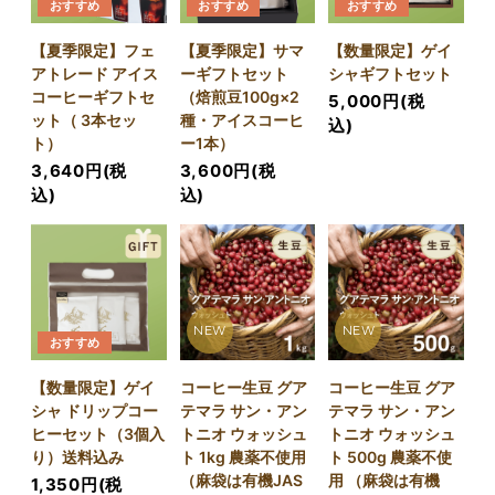
おすすめ
おすすめ
おすすめ
【夏季限定】フェ
【夏季限定】サマ
【数量限定】ゲイ
アトレード アイス
ーギフトセット
シャギフトセット
コーヒーギフトセ
（焙煎豆100g×2
5,000円(税
ット（ 3本セッ
種・アイスコーヒ
込)
ト）
ー1本）
3,640円(税
3,600円(税
込)
込)
NEW
NEW
おすすめ
【数量限定】ゲイ
コーヒー生豆 グア
コーヒー生豆 グア
シャ ドリップコー
テマラ サン・アン
テマラ サン・アン
ヒーセット（3個入
トニオ ウォッシュ
トニオ ウォッシュ
り）送料込み
ト 1kg 農薬不使用
ト 500g 農薬不使
（麻袋は有機JAS
用 （麻袋は有機
1,350円(税