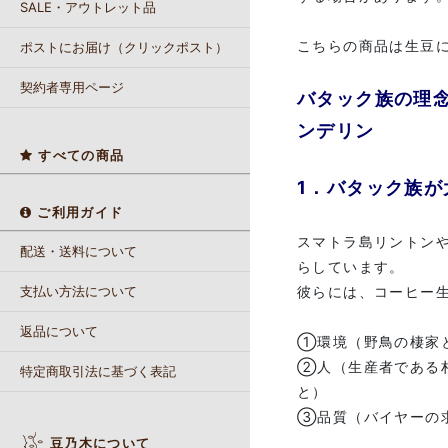
SALE・アウトレット品
こちらの商品は生豆
ポストにお届け（クリックポスト）
契約者専用ページ
バタック族の理
ンデリン
すべての商品
1．バタック族
ご利用ガイド
スマトラ島リントン
配送・送料について
らしています。
支払い方法について
彼らには、コーヒー
返品について
①環境（野鳥の棲家
②人（生産者である
特定商取引法に基づく表記
と）
③品質（バイヤーの
豆乃木について