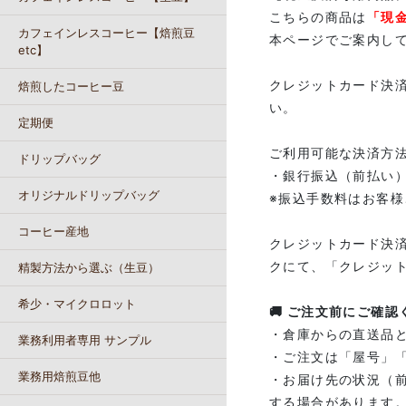
こちらの商品は
「現
カフェインレスコーヒー【焙煎豆
本ページでご案内し
etc】
クレジットカード決
焙煎したコーヒー豆
い。
定期便
ご利用可能な決済方
ドリップバッグ
・銀行振込（前払い
オリジナルドリップバッグ
※振込手数料はお客
コーヒー産地
クレジットカード決
クにて、「クレジッ
精製方法から選ぶ（生豆）
希少・マイクロロット
🚚 ご注文前にご確認
・倉庫からの直送品
業務利用者専用 サンプル
・ご注文は「屋号」
業務用焙煎豆他
・お届け先の状況（
する場合があります