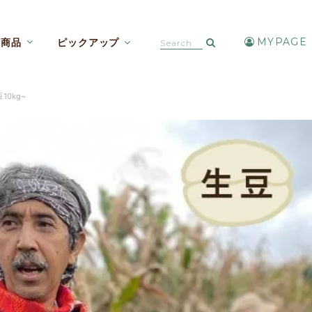
MYPAGE
商品
ピックアップ
カフェインレスコーヒー【焙煎豆etc】
アイスコーヒー・水出しコーヒー
10kg~