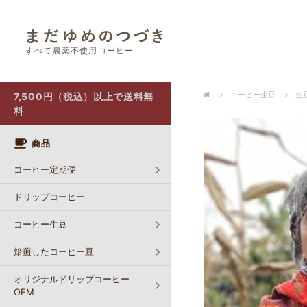
すべて農薬不使用コーヒー
オリジナルドリップコーヒー OEM
カフェインレスコーヒー【生豆】
ポストにお届け（クリックポスト）
コーヒー生豆
生豆
7,500円（税込）以上で送料無
料
商品
コーヒー定期便
ドリップコーヒー
コーヒー生豆
焙煎したコーヒー豆
オリジナルドリップコーヒー
OEM