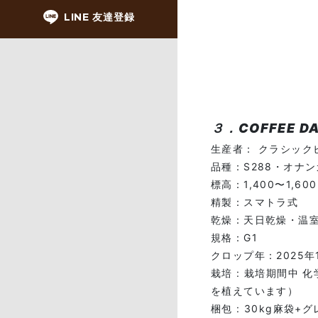
LINE 友達登録
３．COFFEE DA
生産者： クラシック
品種：S288・オナ
標高：1,400〜1,60
精製：スマトラ式
乾燥：天日乾燥・温
規格：G1
クロップ年：2025年
栽培 : 栽培期間中
を植えています）
梱包 : 30kg麻袋+