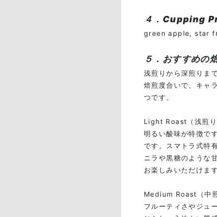
４．Cupping 
green apple, star fr
５．おすすめの
浅煎りから深煎りま
焙煎度合いで、キャ
つです。
Light Roast（浅煎
明るい酸味が特徴で
です。スマトラ式特
ニラや黒糖のような
お楽しみいただけま
Medium Roast（
フルーティさやジュ