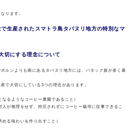
になります。
念で生産されたスマトラ島タパヌリ地方の特別なマ
が大切にする理念について
やポルンよりも南にあるタパヌリ地方には、バタック族が多く暮
生産で大切にしている3つの理念があります。
となるようなコーヒー農園であること）
村人が無理をせず、抑圧されずにコーヒー栽培に従事できるこ
求める味わいを作り出すこと）