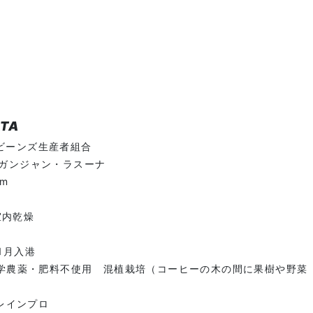
TA
ビーンズ生産者組合
ンガンジャン・ラスーナ
0m
室内乾燥
1月入港
 化学農薬・肥料不使用 混植栽培（コーヒーの木の間に果樹や野菜
グレインプロ