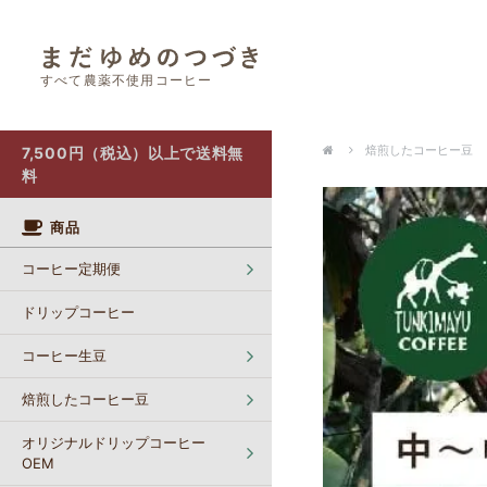
すべて農薬不使用コーヒー
オリジナルドリップコーヒー OEM
カフェインレスコーヒー【生豆】
ポストにお届け（クリックポスト）
焙煎したコーヒー豆
7,500円（税込）以上で送料無
料
商品
コーヒー定期便
ドリップコーヒー
コーヒー生豆
焙煎したコーヒー豆
オリジナルドリップコーヒー
OEM