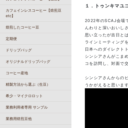
１．トゥンキマユ
カフェインレスコーヒー【焙煎豆
etc】
2022年のSCAJ
焙煎したコーヒー豆
んわりと深いおいし
思い立ったが吉日と
定期便
ラインミーティングを
日本へのダイレクト
ドリップバッグ
シンシアさんがこま
オリジナルドリップバッグ
コを訪問し、対面で
コーヒー産地
シンシアさんからの
精製方法から選ぶ（生豆）
うかがえると思いま
希少・マイクロロット
業務利用者専用 サンプル
業務用焙煎豆他