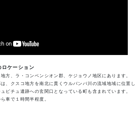
のロケーション
コ地方、ラ・コンベンシオン郡、ケジョウノ地区にあります。
郡は、クスコ地方を南北に貫くウルバンバ川の流域地域に位置し
チュピチュ遺跡への玄関口となっている町も含まれています。
から車で１時間半程度。