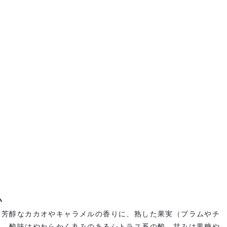
い
く芳醇なカカオやキャラメルの香りに、熟した果実（プラムやチ
ス、酸味はやわらかく丸みのあるシトラス系の酸。甘みは黒糖や