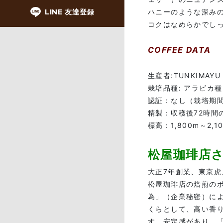
LINE 友達登録
ハニーのような深み
コクはなめらかでし
COFFEE DATA
生産者:TUNKIMAYU 
栽培品種: アラビカ
認証：なし（栽培期
精製：収穫後72時間
標高：1,800m～2,1
松屋珈琲店
大正7年創業、東京
松屋珈琲店の焙煎の
為」（企業秘密）に
くらとして、高い香
す。安定感があり、