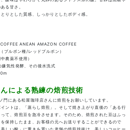
のある甘さ。
っとりとした質感、しっかりとしたボディ感。
COFFEE ANEAN AMAZON COFFEE
種（ブルボン種/レッドブルボン）
間中農薬不使用）
の嫌気性発酵、その後水洗式
00m
さんによる熟練の焙煎技術
虎ノ門にある松屋珈琲店さんに焙煎をお願いしています。
ポイントは、「蒸らし焙煎」。そして焼き上がり直後の「ある行
よって、焙煎豆を急冷させます。そのため、焙煎された豆はふっ
りを保持したまま、お客様の元へお送りすることができるので
「美しい酸」に重きを置いた老舗の焙煎技術は、美しいコーヒー