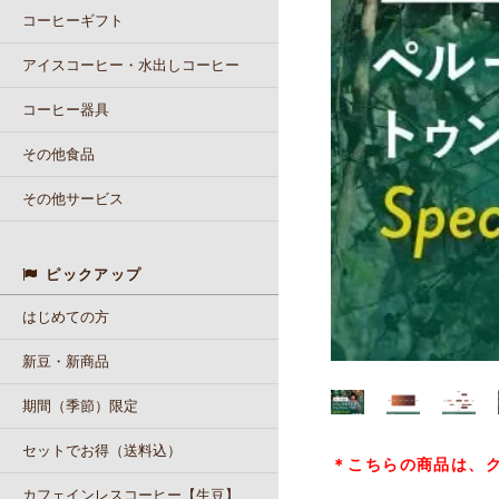
コーヒーギフト
アイスコーヒー・水出しコーヒー
コーヒー器具
その他食品
その他サービス
ピックアップ
はじめての方
新豆・新商品
期間（季節）限定
セットでお得（送料込）
＊こちらの商品は、
カフェインレスコーヒー【生豆】