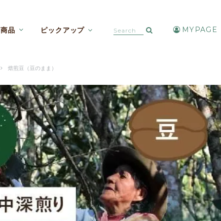
MYPAGE
商品
ピックアップ
カフェインレスコーヒー【焙煎豆etc】
アイスコーヒー・水出しコーヒー
焙煎豆（豆のまま）