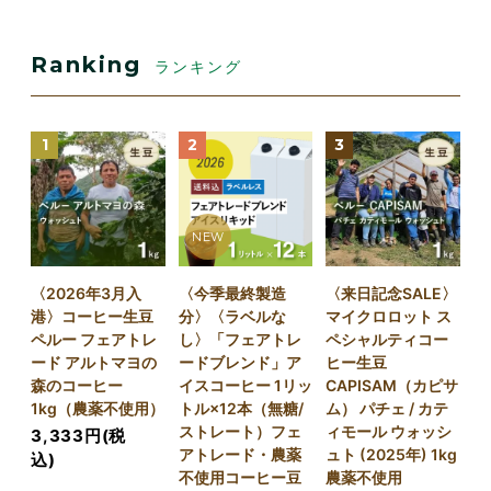
Ranking
ランキング
1
2
3
NEW
〈2026年3月入
〈今季最終製造
〈来日記念SALE〉
港〉コーヒー生豆
分〉〈ラベルな
マイクロロット ス
ペルー フェアトレ
し〉「フェアトレ
ペシャルティコー
ード アルトマヨの
ードブレンド」ア
ヒー生豆
森のコーヒー
イスコーヒー 1リッ
CAPISAM（カピサ
1kg（農薬不使用）
トル×12本（無糖/
ム） パチェ / カテ
ストレート）フェ
ィモール ウォッシ
3,333円(税
アトレード・農薬
ュト (2025年) 1kg
込)
不使用コーヒー豆
農薬不使用