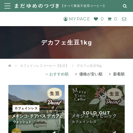
【
すべて農薬不使用コーヒー
】
MYPAGE
0
0
デカフェ生豆1kg
カフェインレスコーヒー【生豆】
デカフェ生豆1kg
おすすめ順
価格が安い順
新着順
NEW