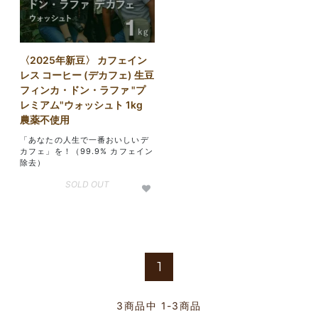
〈2025年新豆〉 カフェイン
レス コーヒー (デカフェ) 生豆
フィンカ・ドン・ラファ "プ
レミアム"ウォッシュト 1kg
農薬不使用
「あなたの人生で一番おいしいデ
カフェ」を！（99.9% カフェイン
除去）
SOLD OUT
1
3
商品中
1-3
商品