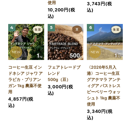
使用
3,743円(税
10,200円(税
込)
込)
4
5
6
NEW
NEW
コーヒー生豆 イン
フェアトレードブ
〈2026年5月入
ドネシア ジャワ ア
レンド
港〉コーヒー生豆
ラビカ・プリアン
500g（豆）
グアテマラ アンテ
ガン 1kg 農薬不使
ィグア パストレス
3,000円(税
用
ピーベリー ウォッ
込)
シュト 1kg 農薬不
4,857円(税
使用
込)
3,340円(税
込)