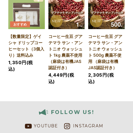
NEW
NEW
おすすめ
【数量限定】ゲイ
コーヒー生豆 グア
コーヒー生豆 グア
シャ ドリップコー
テマラ サン・アン
テマラ サン・アン
ヒーセット（3個入
トニオ ウォッシュ
トニオ ウォッシュ
り）送料込み
ト 1kg 農薬不使用
ト 500g 農薬不使
（麻袋は有機JAS
用 （麻袋は有機
1,350円(税
認証付き）
JAS認証付き）
込)
4,449円(税
2,305円(税
込)
込)
FOLLOW US!
YOUTUBE
INSTAGRAM