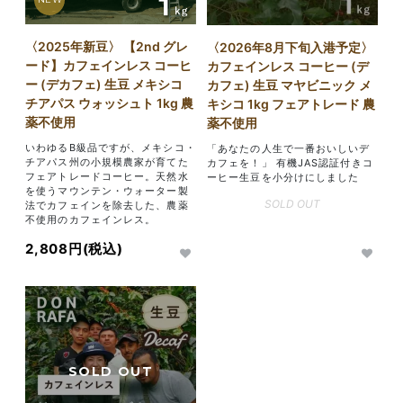
〈2025年新豆〉 【2nd グレ
〈2026年8月下旬入港予定〉
ード】カフェインレス コーヒ
カフェインレス コーヒー (デ
ー (デカフェ) 生豆 メキシコ
カフェ) 生豆 マヤビニック メ
チアパス ウォッシュト 1kg 農
キシコ 1kg フェアトレード 農
薬不使用
薬不使用
いわゆるB級品ですが、メキシコ・
「あなたの人生で一番おいしいデ
チアパス州の小規模農家が育てた
カフェを！」 有機JAS認証付きコ
フェアトレードコーヒー。天然水
ーヒー生豆を小分けにしました
を使うマウンテン・ウォーター製
SOLD OUT
法でカフェインを除去した、農薬
不使用のカフェインレス。
2,808円(税込)