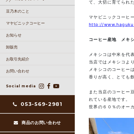
て、大切に育てられ
豆乃木のこと
マヤビニックコーヒ
マヤビニックコーヒー
http://www.haguku
お知らせ
コーヒー産地 メキ
卸販売
メキシコは中米を代
お取引先紹介
当店ではメキシコよ
メキシコのコーヒー
お問い合わせ
香りが高く、とても
Social media
また当店のコーヒー
れている産地です。
053-569-2981
世界の６０％のオー
商品のお問い合わせ