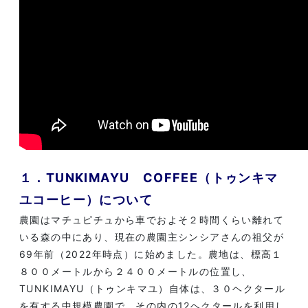
１．TUNKIMAYU COFFEE（トゥンキマ
ユコーヒー）について
農園はマチュピチュから車でおよそ２時間くらい離れて
いる森の中にあり、現在の農園主シンシアさんの祖父が
69年前（2022年時点）に始めました。農地は、標高１
８００メートルから２４００メートルの位置し、
TUNKIMAYU（トゥンキマユ）自体は、３０ヘクタール
を有する中規模農園で、その内の12ヘクタールを利用し