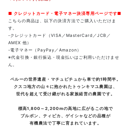
■ クレジットカード・電子マネー決済専用ページです■
こちらの商品は、以下の決済方法でご購入いただけま
す。
-クレジットカード（VISA／MasterCard／JCB／
AMEX 他）
-電子マネー（PayPay／Amazon）
※代金引換・銀行振込・現金払いはご利用いただけませ
ん。
ペルーの世界遺産・マチュピチュから車で約1時間半。
クスコ地方の山々に抱かれたトゥンキマユ農園は、
世代を超えて受け継がれる家族経営の農園です。
標高1,800～2,200mの高地に広がるこの地で
ブルボン、ティピカ、ゲイシャなどの品種が
有機農法で丁寧に育まれています。