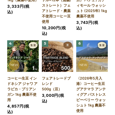
ストレート）フェ
ィモール ウォッシ
3,333円(税
アトレード・農薬
ュト (2025年) 1kg
込)
不使用コーヒー豆
農薬不使用
使用
3,743円(税
10,200円(税
込)
込)
4
5
6
NEW
NEW
コーヒー生豆 イン
フェアトレードブ
〈2026年5月入
ドネシア ジャワ ア
レンド
港〉コーヒー生豆
ラビカ・プリアン
500g（豆）
グアテマラ アンテ
ガン 1kg 農薬不使
ィグア パストレス
3,000円(税
用
ピーベリー ウォッ
込)
シュト 1kg 農薬不
4,857円(税
使用
込)