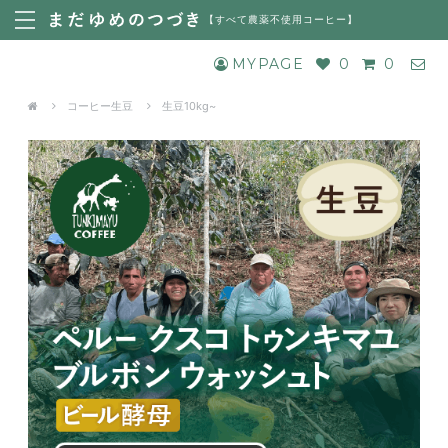
【
すべて農薬不使用コーヒー
】
MYPAGE
0
0
コーヒー生豆
生豆10kg~