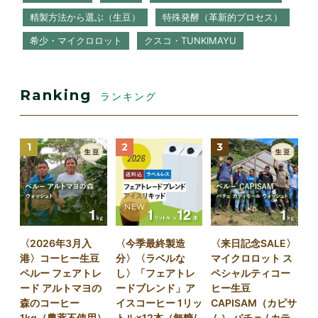
精製方法から選ぶ（生豆）
特殊発酵（革新的プロセス）
希少・マイクロロット
クスコ・TUNKIMAYU
Ranking
ランキング
1
2
3
NEW
〈2026年3月入
〈今季最終製造
〈来日記念SALE〉
港〉コーヒー生豆
分〉〈ラベルな
マイクロロット ス
ペルー フェアトレ
し〉「フェアトレ
ペシャルティコー
ード アルトマヨの
ードブレンド」ア
ヒー生豆
森のコーヒー
イスコーヒー 1リッ
CAPISAM（カピサ
1kg（農薬不使用）
トル×12本（無糖/
ム） パチェ / カテ