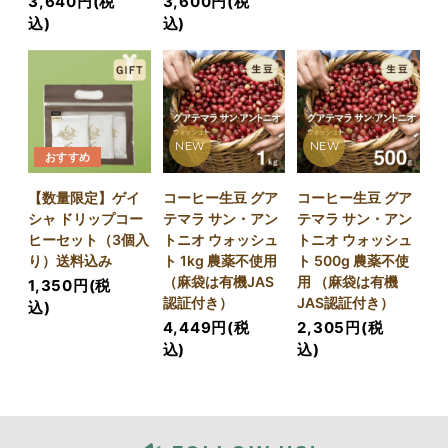
3,640円(税
3,600円(税
込)
込)
NEW
NEW
おすすめ
【数量限定】ゲイ
コーヒー生豆 グア
コーヒー生豆 グア
シャ ドリップコー
テマラ サン・アン
テマラ サン・アン
ヒーセット（3個入
トニオ ウォッシュ
トニオ ウォッシュ
り）送料込み
ト 1kg 農薬不使用
ト 500g 農薬不使
（麻袋は有機JAS
用 （麻袋は有機
1,350円(税
認証付き）
JAS認証付き）
込)
4,449円(税
2,305円(税
込)
込)