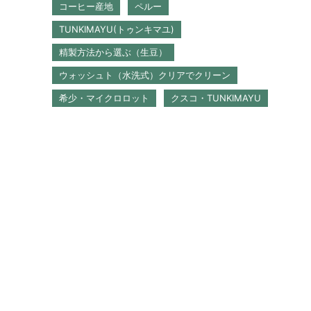
コーヒー産地
ペルー
TUNKIMAYU(トゥンキマユ)
精製方法から選ぶ（生豆）
ウォッシュト（水洗式）クリアでクリーン
希少・マイクロロット
クスコ・TUNKIMAYU