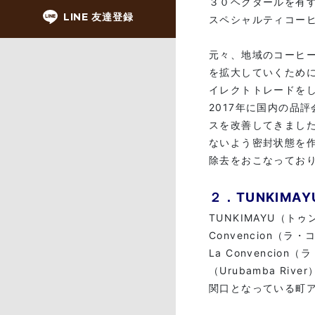
３０ヘクタールを有す
LINE 友達登録
スペシャルティコー
元々、地域のコーヒ
を拡大していくため
イレクトトレードを
2017年に国内の品
スを改善してきまし
ないよう密封状態を
除去をおこなってお
２．TUNKIM
TUNKIMAYU（トゥン
Convencion（ラ
La Convenci
（Urubamba R
関口となっている町