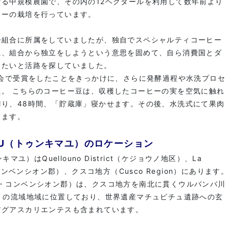
る中規模農園で、その内の12ヘクタールを利用して数年前より
ヒーの栽培を行っています。
ー組合に所属をしていましたが、独自でスペシャルティコーヒー
に、組合から独立をしようという意思を固めて、自ら消費国とダ
したいと活路を探していました。
評会で受賞をしたことをきっかけに、さらに発酵過程や水洗プロセ
た。 こちらのコーヒー豆は、収穫したコーヒーの実を空気に触れ
作り、48時間、「貯蔵庫」寝かせます。その後、水洗式にて果肉
ります。
AYU（トゥンキマユ）のロケーション
キマユ）はQuellouno District（ケジョウノ地区）、La
・コンベンシオン郡）、クスコ地方（Cusco Region）にあります。
on（ラ・コンベンシオン郡）は、クスコ地方を南北に貫くウルバンバ川
iver）の流域地域に位置しており、世界遺産マチュピチュ遺跡への玄
アグアスカリエンテスも含まれています。