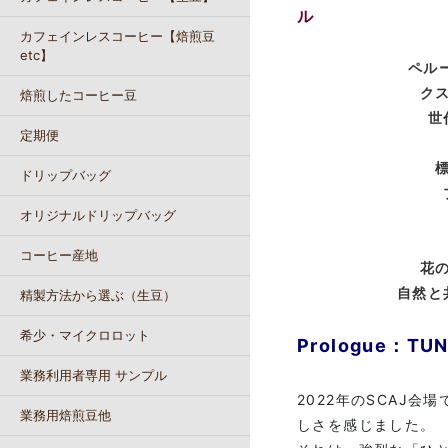
ル
カフェインレスコーヒー【焙煎豆
etc】
ペル
ク
焙煎したコーヒー豆
世
定期便
標
ドリップバッグ
オリジナルドリップバッグ
コーヒー産地
花
自然と
精製方法から選ぶ（生豆）
希少・マイクロロット
Prologue：T
業務利用者専用 サンプル
2022年のSCAJ
業務用焙煎豆他
しさを感じました。