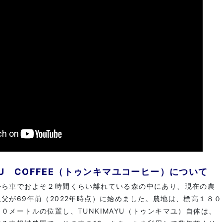
AYU COFFEE（トゥンキマユコーヒー）について
から車でおよそ２時間くらい離れている森の中にあり、現在の農
父が69年前（2022年時点）に始めました。農地は、標高１８０
０メートルの位置し、TUNKIMAYU（トゥンキマユ）自体は、