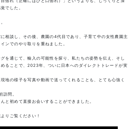
と目惚れ（正確にはひと口惚れ）」というよりも、じっくりと深
感覚でした。
」。
館に相談し、その後、農園の4代目であり、子育て中の女性農園主
ラインでのやり取りを重ねました。
ングを通じて、輸入の可能性を探り、私たちの姿勢を伝え、そし
めることで、2023年、ついに日本へのダイレクトトレードが実
に現地の様子を写真や動画で送ってくれることも、とても心強く
ー初訪問。
さんと初めて直接お会いすることができました。
記よりご覧ください！