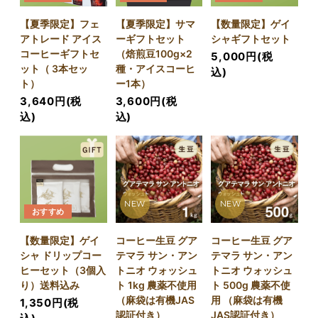
【夏季限定】フェ
【夏季限定】サマ
【数量限定】ゲイ
アトレード アイス
ーギフトセット
シャギフトセット
コーヒーギフトセ
（焙煎豆100g×2
5,000円(税
ット（ 3本セッ
種・アイスコーヒ
込)
ト）
ー1本）
3,640円(税
3,600円(税
込)
込)
NEW
NEW
おすすめ
【数量限定】ゲイ
コーヒー生豆 グア
コーヒー生豆 グア
シャ ドリップコー
テマラ サン・アン
テマラ サン・アン
ヒーセット（3個入
トニオ ウォッシュ
トニオ ウォッシュ
り）送料込み
ト 1kg 農薬不使用
ト 500g 農薬不使
（麻袋は有機JAS
用 （麻袋は有機
1,350円(税
認証付き）
JAS認証付き）