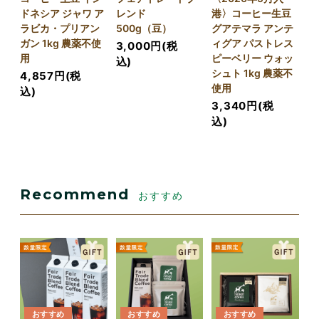
ドネシア ジャワ ア
レンド
港〉コーヒー生豆
ラビカ・プリアン
500g（豆）
グアテマラ アンテ
ガン 1kg 農薬不使
ィグア パストレス
3,000円(税
用
ピーベリー ウォッ
込)
シュト 1kg 農薬不
4,857円(税
使用
込)
3,340円(税
込)
Recommend
おすすめ
おすすめ
おすすめ
おすすめ