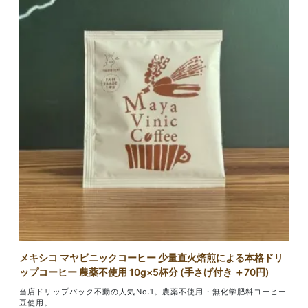
メキシコ マヤビニックコーヒー 少量直火焙煎による本格ドリ
ップコーヒー 農薬不使用 10g×5杯分 (手さげ付き ＋70円)
当店ドリップパック不動の人気No.1。農薬不使用・無化学肥料コーヒー
豆使用。