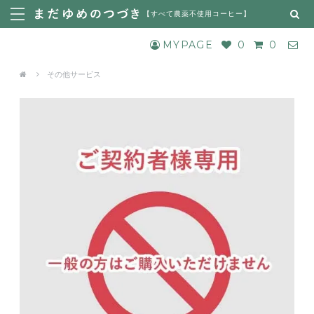
【
すべて農薬不使用コーヒー
】
MYPAGE
0
0
その他サービス