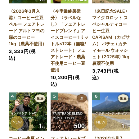
〈2026年3月入
〈今季最終製造
〈来日記念SALE〉
港〉コーヒー生豆
分〉〈ラベルな
マイクロロット ス
ペルー フェアトレ
し〉「フェアトレ
ペシャルティコー
ード アルトマヨの
ードブレンド」ア
ヒー生豆
森のコーヒー
イスコーヒー 1リッ
CAPISAM（カピサ
1kg（農薬不使用）
トル×12本（無糖/
ム） パチェ / カテ
ストレート）フェ
ィモール ウォッシ
3,333円(税
アトレード・農薬
ュト (2025年) 1kg
込)
不使用コーヒー豆
農薬不使用
使用
3,743円(税
10,200円(税
込)
込)
4
5
6
NEW
NEW
コーヒー生豆 イン
フェアトレードブ
〈2026年5月入