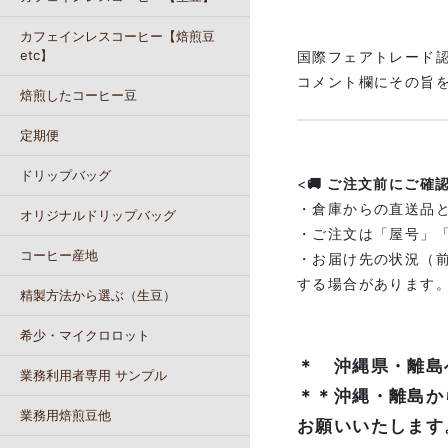
カフェインレスコーヒー【焙煎豆
etc】
国際フェアトレード
コメント欄にその旨
焙煎したコーヒー豆
定期便
ドリップバッグ
<
🚚 ご注文前にご確
・倉庫からの直送品
オリジナルドリップバッグ
・ご注文は「屋号」
コーヒー産地
・お届け先の状況（
する場合があります
精製方法から選ぶ（生豆）
希少・マイクロロット
＊ 沖縄県・離島
業務利用者専用 サンプル
＊＊沖縄・離島か
業務用焙煎豆他
お願いいたします