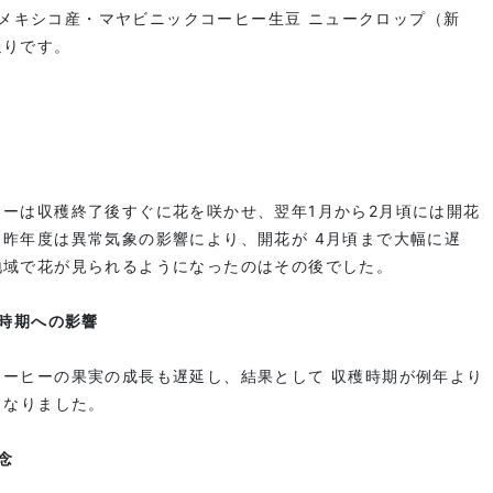
収穫のメキシコ産・マヤビニックコーヒー生豆 ニュークロップ（新
通りです。
ーは収穫終了後すぐに花を咲かせ、翌年1月から2月頃には開花
昨年度は異常気象の影響により、開花が 4月頃まで大幅に遅
地域で花が見られるようになったのはその後でした。
穫時期への影響
コーヒーの果実の成長も遅延し、結果として 収穫時期が例年より
となりました。
念