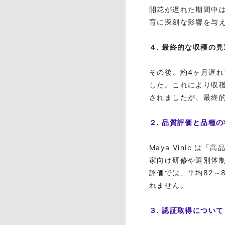
開花が遅れた期間中
育に深刻な影響を与
４. 最終的な収穫の
その後、約4ヶ月遅
した。これにより収
されましたが、最終
２. 品質評価と品種
Maya Vinic 
家向け研修や選別体
評価では、平均82～
れません。
３. 認証取得について