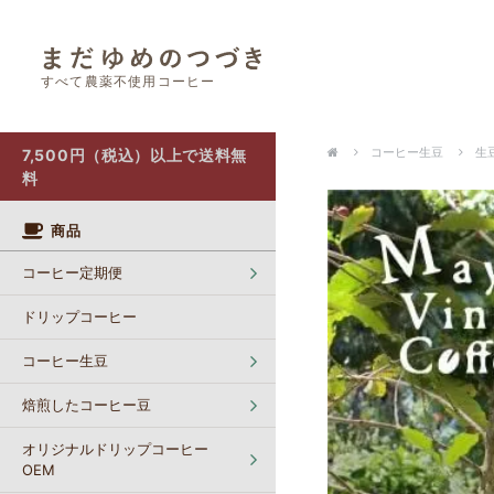
すべて農薬不使用コーヒー
オリジナルドリップコーヒー OEM
カフェインレスコーヒー【生豆】
ポストにお届け（クリックポスト）
コーヒー生豆
生豆
7,500円（税込）以上で送料無
料
商品
コーヒー定期便
ドリップコーヒー
コーヒー生豆
焙煎したコーヒー豆
オリジナルドリップコーヒー
OEM