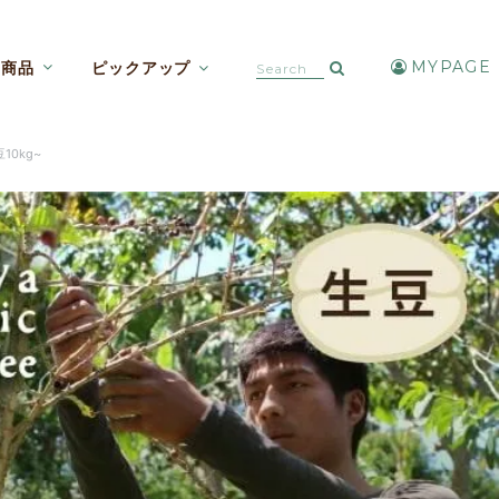
MYPAGE
商品
ピックアップ
カフェインレスコーヒー【焙煎豆etc】
アイスコーヒー・水出しコーヒー
10kg~