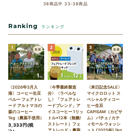
38
商品中
33-38
商品
Ranking
ランキング
1
2
3
NEW
〈2026年3月入
〈今季最終製造
〈来日記念SALE〉
港〉コーヒー生豆
分〉〈ラベルな
マイクロロット ス
ペルー フェアトレ
し〉「フェアトレ
ペシャルティコー
ード アルトマヨの
ードブレンド」ア
ヒー生豆
森のコーヒー
イスコーヒー 1リッ
CAPISAM（カピサ
1kg（農薬不使用）
トル×12本（無糖/
ム） パチェ / カテ
ストレート）フェ
ィモール ウォッシ
3,333円(税
アトレード・農薬
ュト (2025年) 1kg