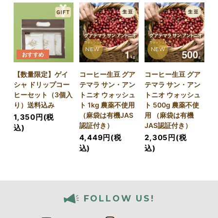
NEW
NEW
おすすめ
【数量限定】ゲイ
コーヒー生豆 グア
コーヒー生豆 グア
シャ ドリップコー
テマラ サン・アン
テマラ サン・アン
ヒーセット（3個入
トニオ ウォッシュ
トニオ ウォッシュ
り）送料込み
ト 1kg 農薬不使用
ト 500g 農薬不使
（麻袋は有機JAS
用 （麻袋は有機
1,350円(税
認証付き）
JAS認証付き）
込)
4,449円(税
2,305円(税
込)
込)
FOLLOW US!