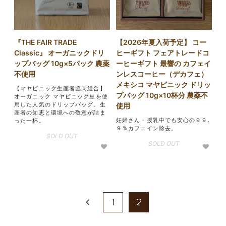
『THE FAIR TRADE
【2026年夏入荷予定】 コー
Classic』 オーガニックドリ
ヒーギフト フェアトレードコ
ップバッグ 10g×5パック 農薬
ーヒーギフト 最響の カフェイ
不使用
ンレスコーヒー（デカフェ）
メキシコ マヤビニック ドリッ
【マヤビニック生産者協同組合】
プバッグ 10g×10杯分 農薬不
オーガニック マヤビニック豆を使
用した人気のドリップバッグ。生
使用
産者の知恵と環境への敬意が詰ま
妊婦さん・授乳中でも安心の９９.
った一杯。
９％カフェイン除去。
SOLD OUT
SOLD OUT
1
2