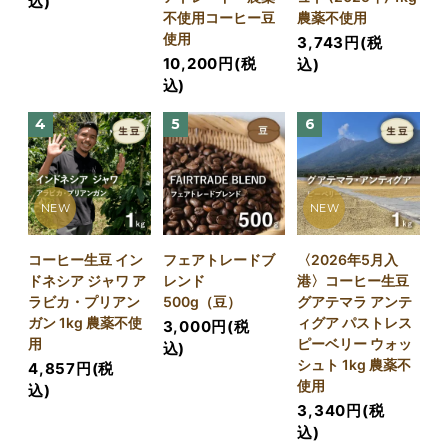
込)
不使用コーヒー豆
農薬不使用
使用
3,743円(税
10,200円(税
込)
込)
4
5
6
NEW
NEW
コーヒー生豆 イン
フェアトレードブ
〈2026年5月入
ドネシア ジャワ ア
レンド
港〉コーヒー生豆
ラビカ・プリアン
500g（豆）
グアテマラ アンテ
ガン 1kg 農薬不使
ィグア パストレス
3,000円(税
用
ピーベリー ウォッ
込)
シュト 1kg 農薬不
4,857円(税
使用
込)
3,340円(税
込)