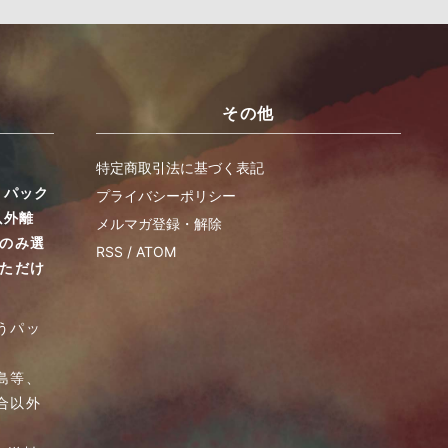
その他
特定商取引法に基づく表記
うパック
プライバシーポリシー
以外離
メルマガ登録・解除
品のみ選
RSS
/
ATOM
いただけ
うパッ
島等、
合以外