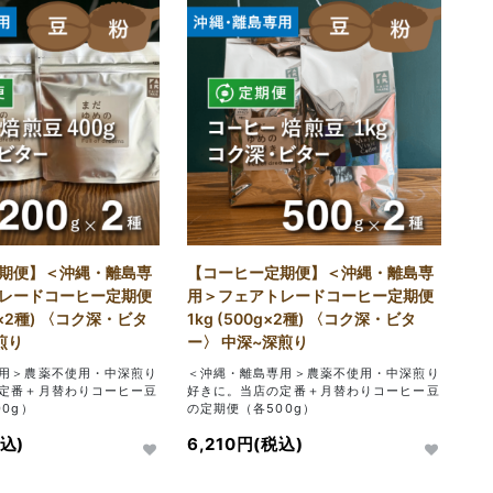
期便】＜沖縄・離島専
【コーヒー定期便】＜沖縄・離島専
レードコーヒー定期便
用＞フェアトレードコーヒー定期便
0g×2種) 〈コク深・ビタ
1kg (500g×2種) 〈コク深・ビタ
煎り
ー〉 中深~深煎り
用＞農薬不使用・中深煎り
＜沖縄・離島専用＞農薬不使用・中深煎り
定番＋月替わりコーヒー豆
好きに。当店の定番＋月替わりコーヒー豆
0g）
の定期便（各500g）
税込)
6,210円(税込)