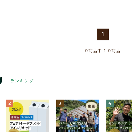
1
9
商品中
1-9
商品
g
ランキング
2
3
4