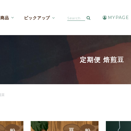
MYPAGE
商品
ピックアップ
カフェインレスコーヒー【焙煎豆etc】
アイスコーヒー・水出しコーヒー
定期便 焙煎豆
煎豆