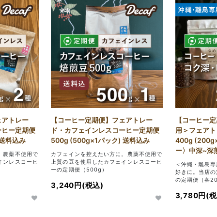
ェアトレー
【コーヒー定期便】フェアトレー
【コーヒー定
ーヒー定期便
ド・カフェインレスコーヒー定期便
用＞フェアト
) 送料込み
500g (500g×1パック) 送料込み
400g (20
ー〉中深~深
。農薬不使用で
カフェインを控えたい方に。農薬不使用で
インレスコーヒ
上質の豆を使用したカフェインレスコーヒ
＜沖縄・離島専
ーの定期便（500g）
好きに。当店の
の定期便（各20
3,240円(税込)
3,780円(