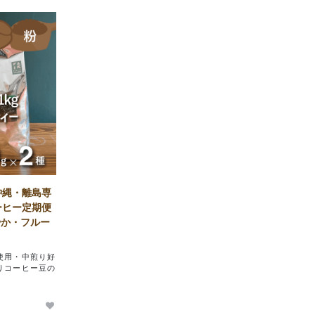
沖縄・離島専
ーヒー定期便
〈軽やか・フルー
使用・中煎り好
りコーヒー豆の