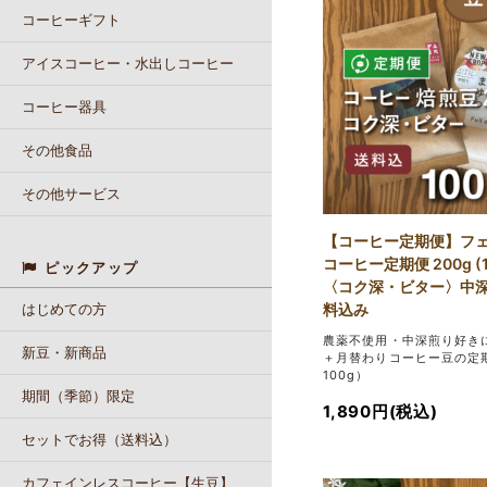
コーヒーギフト
アイスコーヒー・水出しコーヒー
コーヒー器具
その他食品
その他サービス
【コーヒー定期便】フ
コーヒー定期便 200g (1
ピックアップ
〈コク深・ビター〉中深
はじめての方
料込み
農薬不使用・中深煎り好き
新豆・新商品
＋月替わりコーヒー豆の定
100g）
期間（季節）限定
1,890円(税込)
セットでお得（送料込）
カフェインレスコーヒー【生豆】