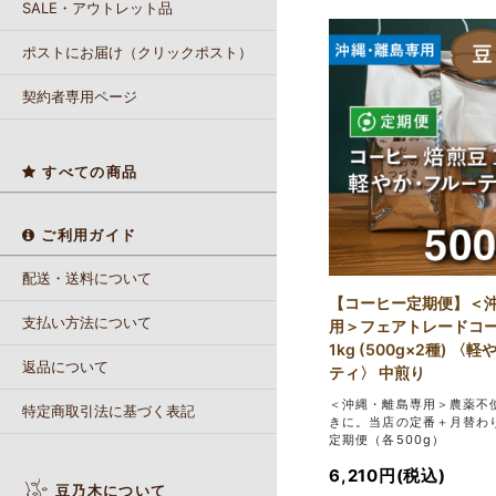
SALE・アウトレット品
ポストにお届け（クリックポスト）
契約者専用ページ
すべての商品
ご利用ガイド
配送・送料について
【コーヒー定期便】＜
支払い方法について
用＞フェアトレードコ
1kg (500g×2種) 
返品について
ティ〉 中煎り
＜沖縄・離島専用＞農薬不
特定商取引法に基づく表記
きに。当店の定番＋月替わ
定期便（各500g）
6,210円(税込)
豆乃木について