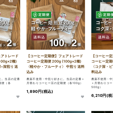
ェアトレード
【コーヒー定期便】フェアトレード
【コーヒー定
00g×2種)
コーヒー定期便 200g (100g×2種)
コーヒー定期便 
~深煎り 送
〈軽やか・フルーティ〉 中煎り 送料
〈コク深・ビ
込み
料込み
に。当店の定番
農薬不使用・中煎り好きに。当店の定番＋
農薬不使用・中
期便（各
月替わりコーヒー豆の定期便（各100g）
＋月替わりコー
500g）
1,890円(税込)
6,210円(税