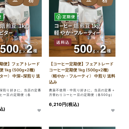
期便】フェアトレード
【コーヒー定期便】フェアトレード
1kg (500g×2種)
コーヒー定期便 1kg (500g×2種)
ター〉 中深~深煎り 送
〈軽やか・フルーティ〉 中煎り 送料
込み
深煎り好きに。当店の定番
農薬不使用・中煎り好きに。当店の定番＋
ヒー豆の定期便（各
月替わりコーヒー豆の定期便（各500g）
6,210円(税込)
込)