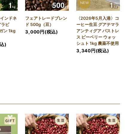
NEW
 インドネ
フェアトレードブレン
〈2026年5月入港〉コ
アラビ
ド 500g（豆）
ーヒー生豆 グアテマラ
ン 1kg
アンティグア パストレ
3,000円(税込)
ス ピーベリー ウォッ
シュト 1kg 農薬不使用
税込)
3,340円(税込)