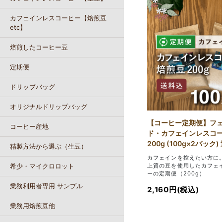
カフェインレスコーヒー【焙煎豆
etc】
焙煎したコーヒー豆
定期便
ドリップバッグ
オリジナルドリップバッグ
【コーヒー定期便】フ
コーヒー産地
ド・カフェインレスコ
200g (100g×2パック
精製方法から選ぶ（生豆）
カフェインを控えたい方に
上質の豆を使用したカフェ
希少・マイクロロット
ーの定期便（200g）
業務利用者専用 サンプル
2,160円(税込)
業務用焙煎豆他