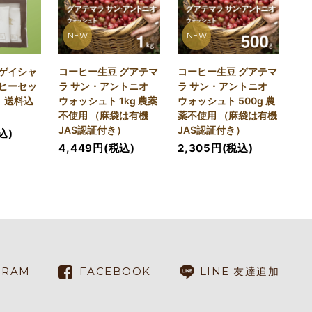
NEW
NEW
ゲイシャ
コーヒー生豆 グアテマ
コーヒー生豆 グアテマ
ヒーセッ
ラ サン・アントニオ
ラ サン・アントニオ
）送料込
ウォッシュト 1kg 農薬
ウォッシュト 500g 農
不使用 （麻袋は有機
薬不使用 （麻袋は有機
JAS認証付き）
JAS認証付き）
込)
4,449円(税込)
2,305円(税込)
GRAM
FACEBOOK
LINE 友達追加