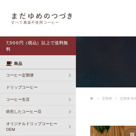
すべて農薬不使用コーヒー
オリジナルドリップコーヒー OEM
カフェインレスコーヒー【生豆】
ポストにお届け（クリックポスト）
7,500円（税込）以上で送料無
料
商品
コーヒー定期便
ドリップコーヒー
定期便
定期便 焙
コーヒー生豆
焙煎したコーヒー豆
オリジナルドリップコーヒー
OEM