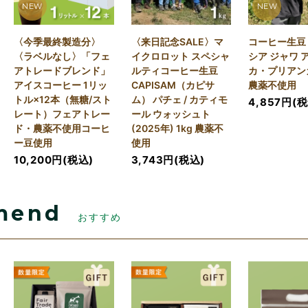
NEW
NEW
〈今季最終製造分〉
〈来日記念SALE〉マ
コーヒー生豆
〈ラベルなし〉「フェ
イクロロット スペシャ
シア ジャワ 
アトレードブレンド」
ルティコーヒー生豆
カ・プリアンガ
アイスコーヒー 1リッ
CAPISAM（カピサ
農薬不使用
トル×12本（無糖/スト
ム） パチェ / カティモ
4,857円(
レート）フェアトレー
ール ウォッシュト
ド・農薬不使用コーヒ
(2025年) 1kg 農薬不
ー豆使用
使用
10,200円(税込)
3,743円(税込)
mend
おすすめ