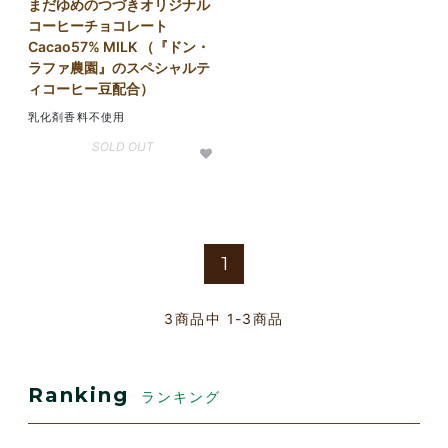
まだゆめのつづきオリジナル
コーヒーチョコレート
Cacao57% MILK （『ドン・
ラファ農園』のスペシャルテ
ィコーヒー豆配合）
乳化剤香料不使用
SOLD OUT
1
3
商品中
1-3
商品
Ranking
ランキング