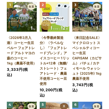
1
2
3
NEW
〈2026年3月入
〈今季最終製造
〈来日記念SALE〉
港〉コーヒー生豆
分〉〈ラベルな
マイクロロット ス
ペルー フェアトレ
し〉「フェアトレ
ペシャルティコー
ード アルトマヨの
ードブレンド」ア
ヒー生豆
森のコーヒー
イスコーヒー 1リッ
CAPISAM（カピサ
1kg（農薬不使用）
トル×12本（無糖/
ム） パチェ / カテ
ストレート）フェ
ィモール ウォッシ
3,333円(税
アトレード・農薬
ュト (2025年) 1kg
込)
不使用コーヒー豆
農薬不使用
使用
3,743円(税
10,200円(税
込)
込)
4
5
6