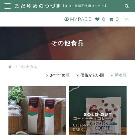
【
すべて農薬不使用コーヒー
】
MYPAGE
0
0
その他食品
その他食品
おすすめ順
価格が安い順
新着順