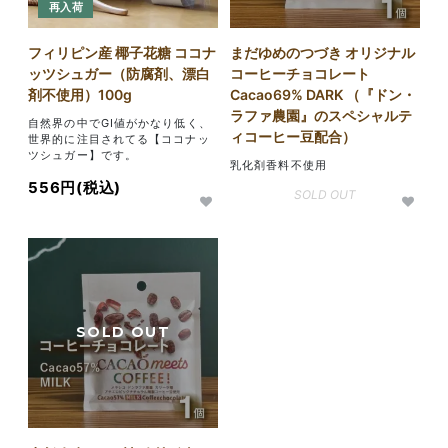
再入荷
フィリピン産 椰子花糖 ココナ
まだゆめのつづき オリジナル
ッツシュガー（防腐剤、漂白
コーヒーチョコレート
剤不使用）100g
Cacao69% DARK （『ドン・
ラファ農園』のスペシャルテ
自然界の中でGI値がかなり低く、
ィコーヒー豆配合）
世界的に注目されてる【ココナッ
ツシュガー】です。
乳化剤香料不使用
556円(税込)
SOLD OUT