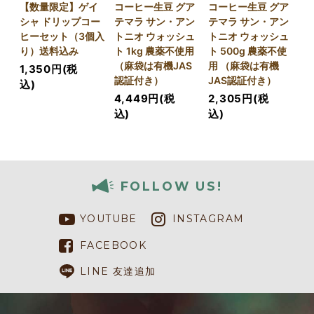
【数量限定】ゲイ
コーヒー生豆 グア
コーヒー生豆 グア
シャ ドリップコー
テマラ サン・アン
テマラ サン・アン
ヒーセット（3個入
トニオ ウォッシュ
トニオ ウォッシュ
り）送料込み
ト 1kg 農薬不使用
ト 500g 農薬不使
（麻袋は有機JAS
用 （麻袋は有機
1,350円(税
認証付き）
JAS認証付き）
込)
4,449円(税
2,305円(税
込)
込)
FOLLOW US!
YOUTUBE
INSTAGRAM
FACEBOOK
LINE 友達追加