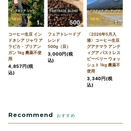
NEW
NEW
コーヒー生豆 イン
フェアトレードブ
〈2026年5月入
ドネシア ジャワ ア
レンド
港〉コーヒー生豆
ラビカ・プリアン
500g（豆）
グアテマラ アンテ
ガン 1kg 農薬不使
ィグア パストレス
3,000円(税
用
ピーベリー ウォッ
込)
シュト 1kg 農薬不
4,857円(税
使用
込)
3,340円(税
込)
Recommend
おすすめ