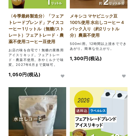
NEW
〈今季最終製造分〉「フェア
メキシコ マヤビニック豆
トレードブレンド」アイスコ
100%使用 水出しコーヒー 4
ーヒー 1リットル（無糖/スト
パック入り（約2リットル
レート）フェアトレード・農
分）農薬不使用
薬不使用コーヒー豆使用
500ml用。12時間以上浸水ででき
あがり。簡単な仕上がり。
お店の味を自宅で！無糖の業務用
アイスリキッド。フェアトレー
1,300円(税込)
ド・農薬不使用。氷やミルクで味
変。2027年6月まで賞味可。
1,050円(税込)