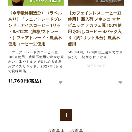
〈今季最終製造分〉〈ラベル
【カフェインレスコーヒー豆
あり〉「フェアトレードブレ
使用】 新入荷 メキシコ マヤ
ンド」アイスコーヒー 1リッ
ビニック デカフェ豆 100%使
トル×12本（無糖/ストレー
用 水出しコーヒー 4パック入
ト）フェアトレード・農薬不
り（約2リットル分）農薬不
使用コーヒー豆使用
使用
「フェアトレードのコーヒー豆
500ml用。12時間以上浸水ででき
100%使用。農薬不使用で豊かな味
あがり。簡単な仕上がり。
わい。氷やミルクで楽しめる業務
SOLD OUT
用アイスリキッド。2027年5月ま
で賞味可能。」
11,760円(税込)
1
6
商品中
1-6
商品