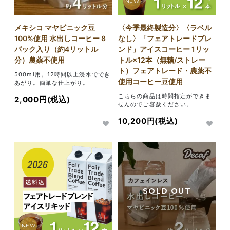
NEW
メキシコ マヤビニック豆
〈今季最終製造分〉〈ラベル
100%使用 水出しコーヒー 8
なし〉「フェアトレードブレ
パック入り（約4リットル
ンド」アイスコーヒー 1リッ
分）農薬不使用
トル×12本（無糖/ストレー
ト）フェアトレード・農薬不
500ml用。12時間以上浸水ででき
使用コーヒー豆使用
あがり。簡単な仕上がり。
こちらの商品は時間指定ができま
2,000円(税込)
せんのでご容赦ください。
10,200円(税込)
NEW