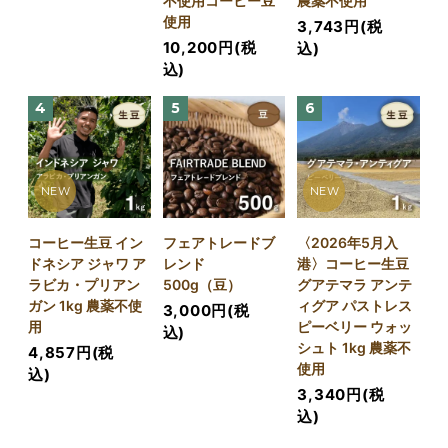
不使用コーヒー豆
農薬不使用
使用
3,743円(税
10,200円(税
込)
込)
4
5
6
NEW
NEW
コーヒー生豆 イン
フェアトレードブ
〈2026年5月入
ドネシア ジャワ ア
レンド
港〉コーヒー生豆
ラビカ・プリアン
500g（豆）
グアテマラ アンテ
ガン 1kg 農薬不使
ィグア パストレス
3,000円(税
用
ピーベリー ウォッ
込)
シュト 1kg 農薬不
4,857円(税
使用
込)
3,340円(税
込)