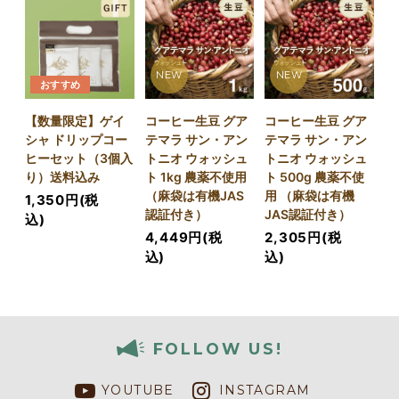
NEW
NEW
おすすめ
【数量限定】ゲイ
コーヒー生豆 グア
コーヒー生豆 グア
シャ ドリップコー
テマラ サン・アン
テマラ サン・アン
ヒーセット（3個入
トニオ ウォッシュ
トニオ ウォッシュ
り）送料込み
ト 1kg 農薬不使用
ト 500g 農薬不使
（麻袋は有機JAS
用 （麻袋は有機
1,350円(税
認証付き）
JAS認証付き）
込)
4,449円(税
2,305円(税
込)
込)
FOLLOW US!
YOUTUBE
INSTAGRAM