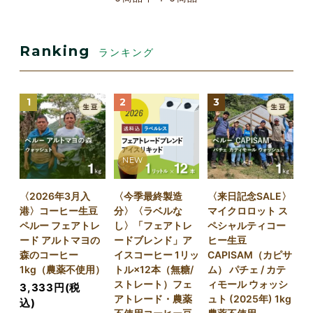
Ranking
ランキング
1
2
3
NEW
〈2026年3月入
〈今季最終製造
〈来日記念SALE〉
港〉コーヒー生豆
分〉〈ラベルな
マイクロロット ス
ペルー フェアトレ
し〉「フェアトレ
ペシャルティコー
ード アルトマヨの
ードブレンド」ア
ヒー生豆
森のコーヒー
イスコーヒー 1リッ
CAPISAM（カピサ
1kg（農薬不使用）
トル×12本（無糖/
ム） パチェ / カテ
ストレート）フェ
ィモール ウォッシ
3,333円(税
アトレード・農薬
ュト (2025年) 1kg
込)