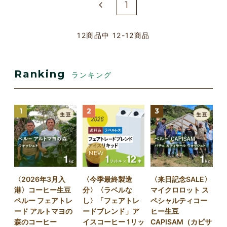
1
12
商品中
12-12
商品
Ranking
ランキング
1
2
3
NEW
〈2026年3月入
〈今季最終製造
〈来日記念SALE〉
港〉コーヒー生豆
分〉〈ラベルな
マイクロロット ス
ペルー フェアトレ
し〉「フェアトレ
ペシャルティコー
ード アルトマヨの
ードブレンド」ア
ヒー生豆
森のコーヒー
イスコーヒー 1リッ
CAPISAM（カピサ