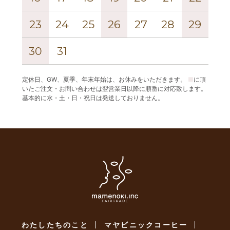
23
24
25
26
27
28
29
27
30
31
定休日、GW、夏季、年末年始は、お休みをいただきます。
■
に頂
いたご注文・お問い合わせは翌営業日以降に順番に対応致します。
基本的に水・土・日・祝日は発送しておりません。
わたしたちのこと
マヤビニックコーヒー