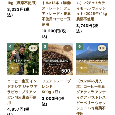
1kg（農薬不使用）
トル×12本（無糖/
ム） パチェ / カテ
ストレート）フェ
ィモール ウォッシ
3,333円(税
アトレード・農薬
ュト (2025年) 1kg
込)
不使用コーヒー豆
農薬不使用
使用
3,743円(税
10,200円(税
込)
込)
4
5
6
NEW
NEW
コーヒー生豆 イン
フェアトレードブ
〈2026年5月入
ドネシア ジャワ ア
レンド
港〉コーヒー生豆
ラビカ・プリアン
500g（豆）
グアテマラ アンテ
ガン 1kg 農薬不使
ィグア パストレス
3,000円(税
用
ピーベリー ウォッ
込)
シュト 1kg 農薬不
4,857円(税
使用
込)