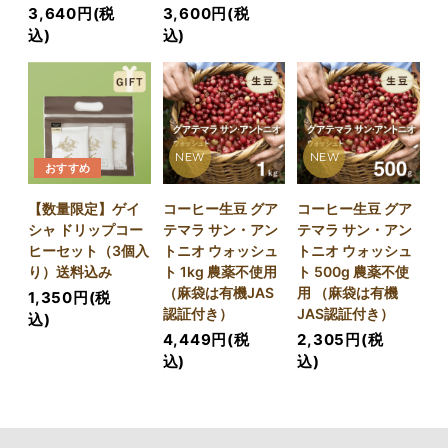
3,640円(税
3,600円(税
込)
込)
NEW
NEW
おすすめ
【数量限定】ゲイ
コーヒー生豆 グア
コーヒー生豆 グア
シャ ドリップコー
テマラ サン・アン
テマラ サン・アン
ヒーセット（3個入
トニオ ウォッシュ
トニオ ウォッシュ
り）送料込み
ト 1kg 農薬不使用
ト 500g 農薬不使
（麻袋は有機JAS
用 （麻袋は有機
1,350円(税
認証付き）
JAS認証付き）
込)
4,449円(税
2,305円(税
込)
込)