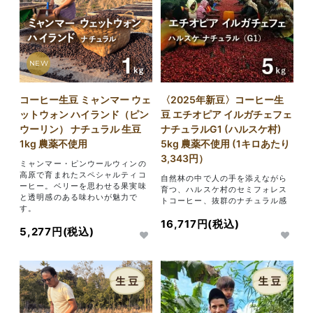
NEW
コーヒー生豆 ミャンマー ウェ
〈2025年新豆〉コーヒー生
ットウォン ハイランド（ピン
豆 エチオピア イルガチェフェ
ウーリン） ナチュラル 生豆
ナチュラルG1 (ハルスケ村)
1kg 農薬不使用
5kg 農薬不使用 (1キロあたり
3,343円）
ミャンマー・ピンウールウィンの
高原で育まれたスペシャルティコ
自然林の中で人の手を添えながら
ーヒー。ベリーを思わせる果実味
育つ、ハルスケ村のセミフォレス
と透明感のある味わいが魅力で
トコーヒー、抜群のナチュラル感
す。
16,717円(税込)
5,277円(税込)