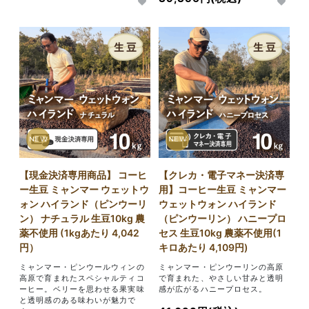
NEW
NEW
【現金決済専用商品】 コーヒ
【クレカ・電子マネー決済専
ー生豆 ミャンマー ウェットウ
用】コーヒー生豆 ミャンマー
ォン ハイランド（ピンウーリ
ウェットウォン ハイランド
ン） ナチュラル 生豆10kg 農
（ピンウーリン） ハニープロ
薬不使用 (1kgあたり 4,042
セス 生豆10kg 農薬不使用(1
円）
キロあたり 4,109円)
ミャンマー・ピンウールウィンの
ミャンマー・ピンウーリンの高原
高原で育まれたスペシャルティコ
で育まれた、やさしい甘みと透明
ーヒー。ベリーを思わせる果実味
感が広がるハニープロセス。
と透明感のある味わいが魅力で