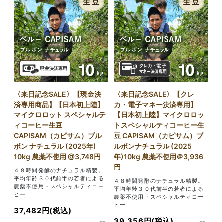
〈来日記念SALE〉【現金決
〈来日記念SALE〉【クレ
済専用商品】【日本初上陸】
カ・電子マネー決済専用】
マイクロロット スペシャルテ
【日本初上陸】マイクロロッ
ィコーヒー生豆
トスペシャルティコーヒー生
CAPISAM（カピサム）ブル
豆 CAPISAM（カピサム）ブ
ボン ナチュラル (2025年)
ルボンナチュラル (2025
10kg 農薬不使用 @3,748円
年)10kg 農薬不使用＠3,936
円
４８時間発酵のナチュラル精製。
平均年齢３０代前半の若者による
４８時間発酵のナチュラル精製。
農薬不使用・スペシャルティコー
平均年齢３０代前半の若者による
ヒー
農薬不使用・スペシャルティコー
ヒー
37,482円(税込)
39,356円(税込)