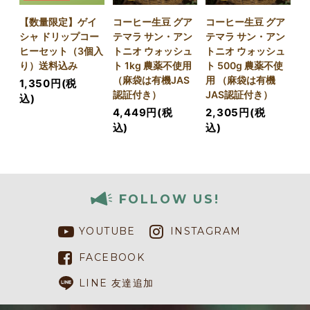
【数量限定】ゲイ
コーヒー生豆 グア
コーヒー生豆 グア
シャ ドリップコー
テマラ サン・アン
テマラ サン・アン
ヒーセット（3個入
トニオ ウォッシュ
トニオ ウォッシュ
り）送料込み
ト 1kg 農薬不使用
ト 500g 農薬不使
（麻袋は有機JAS
用 （麻袋は有機
1,350円(税
認証付き）
JAS認証付き）
込)
4,449円(税
2,305円(税
込)
込)
FOLLOW US!
YOUTUBE
INSTAGRAM
FACEBOOK
LINE 友達追加