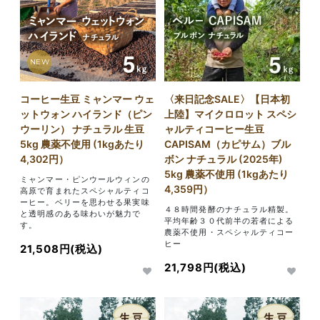
NEW
コーヒー生豆 ミャンマー ウェ
〈来日記念SALE〉【日本初
ットウォン ハイランド（ピン
上陸】マイクロロット スペシ
ウーリン） ナチュラル 生豆
ャルティコーヒー生豆
5kg 農薬不使用 (1kgあたり
CAPISAM（カピサム）ブル
4,302円）
ボン ナチュラル (2025年)
5kg 農薬不使用 (1kgあたり
ミャンマー・ピンウールウィンの
4,359円）
高原で育まれたスペシャルティコ
ーヒー。ベリーを思わせる果実味
４８時間発酵のナチュラル精製。
と透明感のある味わいが魅力で
平均年齢３０代前半の若者による
す。
農薬不使用・スペシャルティコー
ヒー
21,508円(税込)
21,798円(税込)