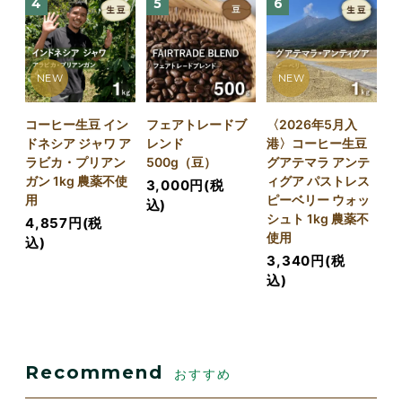
4
5
6
NEW
NEW
コーヒー生豆 イン
フェアトレードブ
〈2026年5月入
ドネシア ジャワ ア
レンド
港〉コーヒー生豆
ラビカ・プリアン
500g（豆）
グアテマラ アンテ
ガン 1kg 農薬不使
ィグア パストレス
3,000円(税
用
ピーベリー ウォッ
込)
シュト 1kg 農薬不
4,857円(税
使用
込)
3,340円(税
込)
Recommend
おすすめ