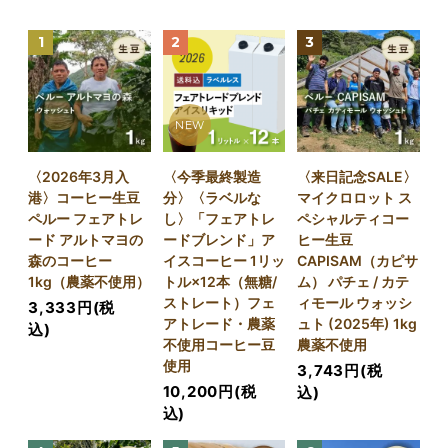
1
2
3
NEW
〈2026年3月入
〈今季最終製造
〈来日記念SALE〉
港〉コーヒー生豆
分〉〈ラベルな
マイクロロット ス
ペルー フェアトレ
し〉「フェアトレ
ペシャルティコー
ード アルトマヨの
ードブレンド」ア
ヒー生豆
森のコーヒー
イスコーヒー 1リッ
CAPISAM（カピサ
1kg（農薬不使用）
トル×12本（無糖/
ム） パチェ / カテ
ストレート）フェ
ィモール ウォッシ
3,333円(税
アトレード・農薬
ュト (2025年) 1kg
込)
不使用コーヒー豆
農薬不使用
使用
3,743円(税
10,200円(税
込)
込)