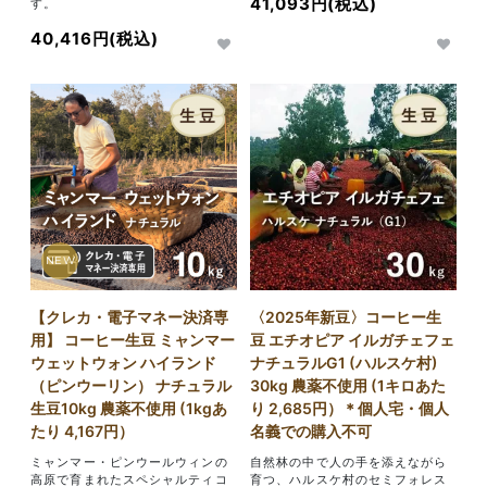
41,093円(税込)
す。
40,416円(税込)
NEW
【クレカ・電子マネー決済専
〈2025年新豆〉コーヒー生
用】 コーヒー生豆 ミャンマー
豆 エチオピア イルガチェフェ
ウェットウォン ハイランド
ナチュラルG1 (ハルスケ村)
（ピンウーリン） ナチュラル
30kg 農薬不使用 (1キロあた
生豆10kg 農薬不使用 (1kgあ
り 2,685円）＊個人宅・個人
たり 4,167円）
名義での購入不可
ミャンマー・ピンウールウィンの
自然林の中で人の手を添えながら
高原で育まれたスペシャルティコ
育つ、ハルスケ村のセミフォレス