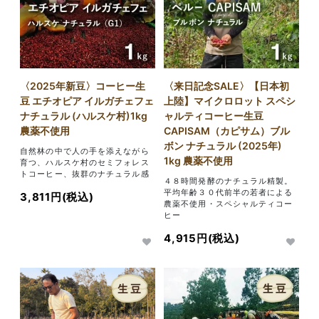
〈2025年新豆〉コーヒー生
〈来日記念SALE〉【日本初
豆 エチオピア イルガチェフェ
上陸】マイクロロット スペシ
ナチュラル (ハルスケ村)1kg
ャルティコーヒー生豆
農薬不使用
CAPISAM（カピサム）ブル
ボン ナチュラル (2025年)
自然林の中で人の手を添えながら
1kg 農薬不使用
育つ、ハルスケ村のセミフォレス
トコーヒー、抜群のナチュラル感
４８時間発酵のナチュラル精製。
平均年齢３０代前半の若者による
3,811円(税込)
農薬不使用・スペシャルティコー
ヒー
4,915円(税込)