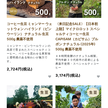
NEW
コーヒー生豆 ミャンマー ウェ
〈来日記念SALE〉【日本初
ットウォン ハイランド（ピン
上陸】マイクロロット スペシ
ウーリン） ナチュラル 生豆
ャルティコーヒー生豆
500g 農薬不使用
CAPISAM（カピサム）ブル
ボン ナチュラル (2025年)
ミャンマー・ピンウールウィンの
500g 農薬不使用
高原で育まれたスペシャルティコ
ーヒー。ベリーを思わせる果実味
４８時間発酵のナチュラル精製。
と透明感のある味わいが魅力で
平均年齢３０代前半の若者による
す。
農薬不使用・スペシャルティコー
ヒー
2,724円(税込)
3,174円(税込)