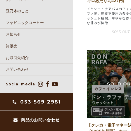
キロあたり2,427円)
メキシコ・チアパスのフィ
豆乃木のこと
ファ産。農薬不使用の希少
ッシュト精製。華やかな香
マヤビニックコーヒー
な甘みが特徴
SOLD OUT
お知らせ
卸販売
お取引先紹介
お問い合わせ
Social media
053-569-2981
商品のお問い合わせ
【クレカ・電子マネー