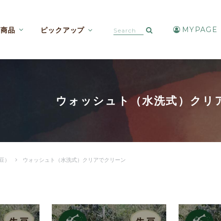
MYPAGE
商品
ピックアップ
カフェインレスコーヒー【焙煎豆etc】
アイスコーヒー・水出しコーヒー
ウォッシュト（水洗式）クリ
豆）
ウォッシュト（水洗式）クリアでクリーン