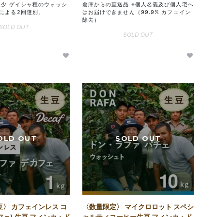
希少 ゲイシャ種のウォッシ
倉庫からの直送品 ※個人名義及び個人宅へ
による2回選別。
はお届けできません（99.9% カフェイン
除去）
SOLD OUT
SOLD OUT
豆〉 カフェインレス コ
〈数量限定〉 マイクロロット スペシ
フェ) 生豆 フィンカ・ド
ャルティコーヒー生豆 フィンカ・ド