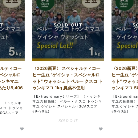
ャルティコー
〈2026新豆〉 スペシャルティコー
〈2026新豆
スペシャルロ
ヒー生豆 ”ゲイシャ・スペシャルロ
ヒー生豆 ”
トゥンキマユ
ット” ウォッシュト ペルー クスコ ト
ット” ウォッ
あたり8,406
ゥンキマユ 1kg 農薬不使用
ゥンキマユ 5
【Extraordinaryシリーズ】 〈トゥンキ
【Extraord
マユの最高峰〉 ペルー・クスコ トゥンキ
マユの最高峰〉
ズ】 〈トゥンキ
マユ ゲイシャ スペシャル (SCAスコア
マユ ゲイシャ 
スコ トゥンキ
89-90点)
89-90点)
(SCAスコア
SOLD OUT