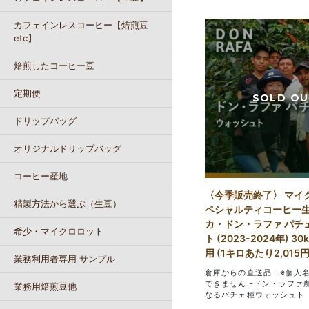
カフェインレスコーヒー【焙煎豆
etc】
焙煎したコーヒー豆
定期便
ドリップバッグ
オリジナルドリップバッグ
コーヒー産地
〈今季販売終了〉 マイ
精製方法から選ぶ（生豆）
ペシャルティコーヒー生
カ・ドン・ラファ パチ
希少・マイクロロット
ト (2023-2024年) 3
用 (1キロあたり2,015円
業務利用者専用 サンプル
倉庫からの直送品 ※個人
できません -ドン・ラファ
業務用焙煎豆他
なるパチェ種ウォッシュト