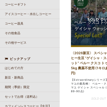
コーヒーギフト
アイスコーヒー・水出しコーヒー
コーヒー器具
その他食品
その他サービス
〈2026新豆〉 スペシ
ヒー生豆 ”ゲイシャ・
ピックアップ
ット” ペルー クスコ 
はじめての方
5kg 農薬不使用 (1キロ
円)
新豆・新商品
【Extraordinaryシリー
マユの最高峰〉 ペルー・ク
期間（季節）限定
マユ ゲイシャ スペシャル 
89-90点)
セットでお得（送料込）
SOLD OUT
カフェインレスコーヒー【生豆】