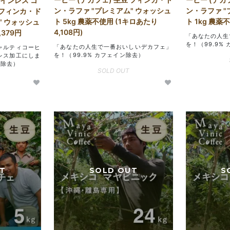
ェインレス コ
ン・ラファ "プレミアム" ウォッシュ
ン・ラファ 
 フィンカ・ド
ト 5kg 農薬不使用 (1キロあたり
ト 1kg 農薬
" ウォッシュ
4,108円)
,379円
「あなたの人生
を！（99.9%
「あなたの人生で一番おいしいデカフェ」
ャルティコーヒ
を！（99.9% カフェイン除去）
レス加工にしま
ン除去）
SOLD OUT