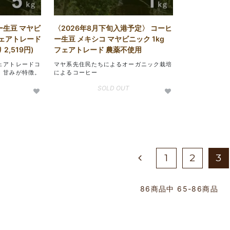
ー生豆 マヤビ
〈2026年8月下旬入港予定〉 コーヒ
フェアトレード
ー生豆 メキシコ マヤビニック 1kg
2,519円)
フェアトレード 農薬不使用
ェアトレードコ
マヤ系先住民たちによるオーガニック栽培
、甘みが特徴。
によるコーヒー
SOLD OUT
1
2
3
86
商品中
65-86
商品