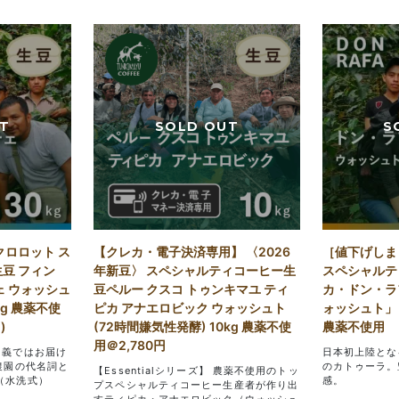
クロロット ス
【クレカ・電子決済専用】 〈2026
［値下げしま
豆 フィン
年新豆〉 スペシャルティコーヒー生
スペシャルテ
ェ ウォッシュ
豆ペルー クスコ トゥンキマユ ティ
カ・ドン・ラ
0kg 農薬不使
ピカ アナエロビック ウォッシュト
ォッシュト」 (
)
(72時間嫌気性発酵) 10kg 農薬不使
農薬不使用
用＠2,780円
名義ではお届け
日本初上陸とな
農園の代名詞と
のカトゥーラ。
【Essentialシリーズ】 農薬不使用のトッ
（水洗式）
感。
プスペシャルティコーヒー生産者が作り出