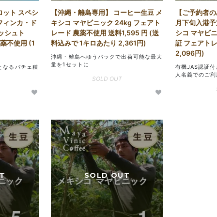
ロット スペシ
【沖縄・離島専用】 コーヒー生豆 メ
【ご予約者のみ
フィンカ・ド
キシコ マヤビニック 24kg フェアト
月下旬入港予
ォッシュト
レード 農薬不使用 送料1,595 円 (送
シコ マヤビニッ
 農薬不使用 (1
料込みで 1キロあたり 2,361円)
証 フェアトレ
2,096円)
沖縄・離島へゆうパックで出荷可能な最大
量を1セットに
となるパチェ種
有機JAS認証付
人名義でのご利
SOLD OUT