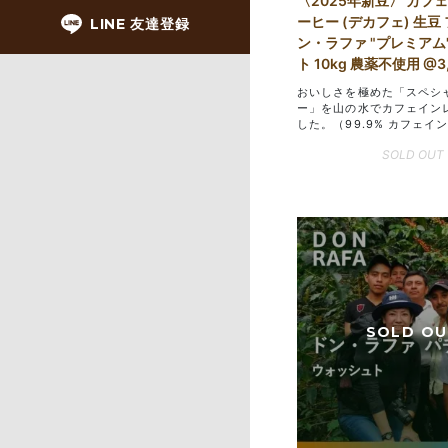
〈2025年新豆〉 カフ
ーヒー (デカフェ) 生豆
LINE 友達登録
ン・ラファ "プレミアム
ト 10kg 農薬不使用 @3
おいしさを極めた「スペシ
ー」を山の水でカフェイン
した。（99.9% カフェイ
SOLD OUT