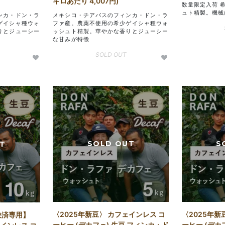
キロあたり 4,007円)
数量限定入荷 
ュト精製。機械
ンカ・ドン・ラ
メキシコ・チアパスのフィンカ・ドン・ラ
ゲイシャ種ウォ
ファ産。農薬不使用の希少ゲイシャ種ウォ
りとジューシー
ッシュト精製。華やかな香りとジューシー
な甘みが特徴
SOLD OUT
〈2025年新豆〉 カフェインレス コ
〈2025年新
決済専用】
ーヒー (デカフェ) 生豆 フィンカ・ド
ーヒー (デカ