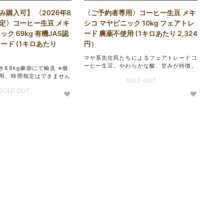
購入可】 〈2026年8
〈ご予約者専用〉コーヒー生豆 メキ
定〉コーヒー生豆 メキ
シコ マヤビニック 10kg フェアトレ
ク 69kg 有機JAS認
ード 農薬不使用 (1キロあたり 2,324
ード (1キロあたり
円）
マヤ系先住民たちによるフェアトレードコ
ーヒー生豆。やわらかな酸、甘みが特徴。
き69kg麻袋にて輸送 ※個
用、時間指定はできません
SOLD OUT
SOLD OUT