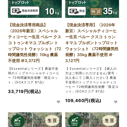
【現金決済専用商品】
【現金決済専用】〈2026年
〈2026年新豆〉スペシャル
新豆〉スペシャルティコーヒ
ティコーヒー生豆 ペルー クス
ー生豆 ペルー クスコ トゥン
コ トゥンキマユ ブルボン ト
キマユ ブルボントップロット
ップロット ウォッシュト（72
ウォッシュト （72時間嫌気性
時間嫌気性発酵）10kg 農薬
発酵）35kg 農薬不使用 ＠
不使用 ＠3,372円
3,127円
【Essentialシリーズ】農薬不使
【 Essentialシリーズ】【個人の
用のトップスペシャルティコーヒ
方はご利用いただけません/屋号・
ー 72時間嫌気性発酵「限定ロッ
法人名にてご購入ください】農薬
ト」(SCAスコア 87点)
不使用のトップスペシャルティコ
ーヒー 72時間嫌気性発酵「限定ロ
33,719円(税込)
ット」(SCAスコア 87点)
109,460円(税込)