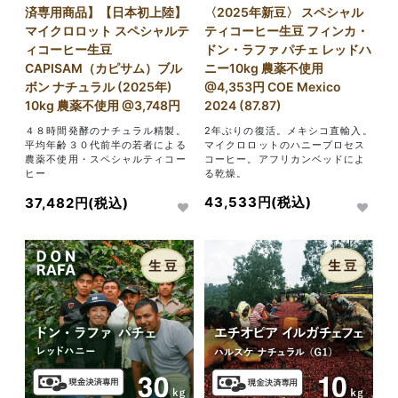
〈2025年新豆〉 スペシャル
済専用商品】【日本初上陸】
ティコーヒー生豆 フィンカ・
マイクロロット スペシャルテ
ドン・ラファ パチェ レッドハ
ィコーヒー生豆
ニー10kg 農薬不使用
CAPISAM（カピサム）ブル
@4,353円 COE Mexico
ボン ナチュラル (2025年)
2024 (87.87)
10kg 農薬不使用 @3,748円
2年ぶりの復活。メキシコ直輸入。
４８時間発酵のナチュラル精製。
マイクロロットのハニープロセス
平均年齢３０代前半の若者による
コーヒー。アフリカンベッドによ
農薬不使用・スペシャルティコー
る乾燥。
ヒー
43,533円(税込)
37,482円(税込)