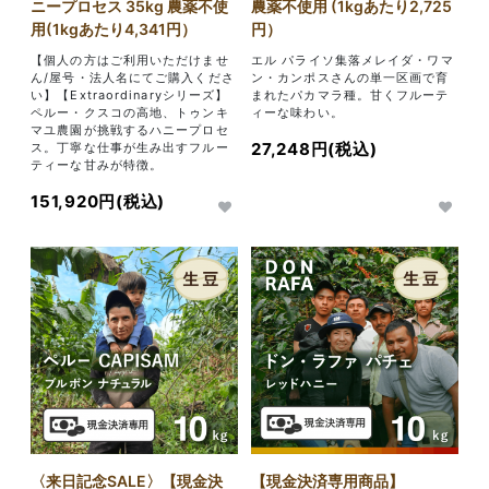
ニープロセス 35kg 農薬不使
農薬不使用 (1kgあたり2,725
用(1kgあたり4,341円）
円）
【個人の方はご利用いただけませ
エル パライソ集落メレイダ・ワマ
ん/屋号・法人名にてご購入くださ
ン・カンポスさんの単一区画で育
い】【Extraordinaryシリーズ】
まれたパカマラ種。甘くフルーテ
ペルー・クスコの高地、トゥンキ
ィーな味わい。
マユ農園が挑戦するハニープロセ
27,248円(税込)
ス。丁寧な仕事が生み出すフルー
ティーな甘みが特徴。
151,920円(税込)
【現金決済専用商品】
〈来日記念SALE〉【現金決