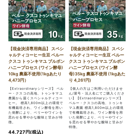
【現金決済専用商品】 スペシ
【現金決済専用商品】 スペシ
ャルティコーヒー生豆 ペルー
ャルティコーヒー生豆 ペルー
クスコ トゥンキマユ ブルボン
クスコ トゥンキマユ ブルボン
ハニープロセス (ワイン酵母)
ハニープロセス (ワイン酵
10kg 農薬不使用(1kgあたり
母)35kg 農薬不使用 (1kgあた
4,473円）
り 4,261円)
【Extraordinaryシリーズ】 ペル
【個人の方はご利用いただけませ
ー・クスコの高地、トゥンキマユ
ん/屋号・法人名にてご購入くださ
農園から届くスペシャルティコー
い】【Extraordinaryシリーズ】
ヒー。 標高1,800m以上の環境で
ペルー・クスコの高地、トゥンキ
有機栽培され、ワイン酵母を用い
マユ農園 標高1,800m以上の環境
た発酵により、ベリーやワインを
で有機栽培され、ワイン酵母を用
思わせる華やかな酸味と甘みが特
いた発酵により、ベリーやワイン
徴。
を思わせる華やかな酸味と甘みが
特徴。
44,727円(税込)