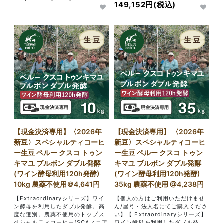
149,152円(税込)
【現金決済専用】〈2026年
【現金決済専用】 〈2026年
新豆〉スペシャルティコーヒ
新豆〉スペシャルティコーヒ
ー生豆 ペルー クスコ トゥン
ー生豆 ペルー クスコ トゥン
キマユ ブルボン ダブル発酵
キマユ ブルボン ダブル発酵
(ワイン酵母利用120h発酵)
(ワイン酵母利用120h発酵)
10kg 農薬不使用＠4,641円
35kg 農薬不使用 @4,238円
【Extraordinaryシリーズ】ワイ
【個人の方はご利用いただけませ
ン酵母を利用したダブル発酵。高
ん/屋号・法人名にてご購入くださ
度な選別。農薬不使用のトップス
い】【 Extraordinaryシリーズ】
ペシャルティコーヒー(SCAスコア
ワイン酵母を利用したダブル発