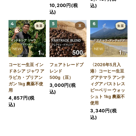
10,200円(税
込)
込)
4
5
6
NEW
NEW
コーヒー生豆 イン
フェアトレードブ
〈2026年5月入
ドネシア ジャワ ア
レンド
港〉コーヒー生豆
ラビカ・プリアン
500g（豆）
グアテマラ アンテ
ガン 1kg 農薬不使
ィグア パストレス
3,000円(税
用
ピーベリー ウォッ
込)
シュト 1kg 農薬不
4,857円(税
使用
込)
3,340円(税
込)