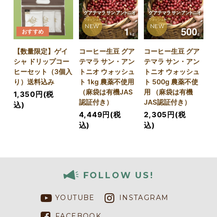
NEW
NEW
おすすめ
【数量限定】ゲイ
コーヒー生豆 グア
コーヒー生豆 グア
シャ ドリップコー
テマラ サン・アン
テマラ サン・アン
ヒーセット（3個入
トニオ ウォッシュ
トニオ ウォッシュ
り）送料込み
ト 1kg 農薬不使用
ト 500g 農薬不使
（麻袋は有機JAS
用 （麻袋は有機
1,350円(税
認証付き）
JAS認証付き）
込)
4,449円(税
2,305円(税
込)
込)
FOLLOW US!
YOUTUBE
INSTAGRAM
FACEBOOK