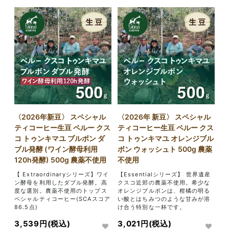
〈2026年新豆〉 スペシャル
〈2026年 新豆〉 スペシャル
ティコーヒー生豆 ペルー クス
ティコーヒー生豆 ペルー クス
コ トゥンキマユ ブルボン ダ
コ トゥンキマユ オレンジブル
ブル発酵 (ワイン酵母利用
ボン ウォッシュト 500g 農薬
120h発酵) 500g 農薬不使用
不使用
【 Extraordinaryシリーズ】ワイ
【Essentialシリーズ】 世界遺産
ン酵母を利用したダブル発酵。高
クスコ近郊の農薬不使用。希少な
度な選別。農薬不使用のトップス
オレンジブルボンは、柑橘の明る
ペシャルティコーヒー(SCAスコア
い酸とはちみつのような甘みが溶
86.5点)
け合う特別な一杯です。
3,539円(税込)
3,021円(税込)