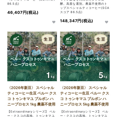
86.5点)
酵。高度な選別。農薬不使用のト
ップスペシャルティコーヒー(SCA
46,407円(税込)
スコア 86.5点)
148,347円(税込)
〈2026年新豆〉 スペシャル
〈2026年新豆〉 スペシャル
ティコーヒー生豆 ペルー クス
ティコーヒー生豆 ペルー クス
コ トゥンキマユ ブルボン ハ
コ トゥンキマユ ブルボン ハ
ニープロセス 1kg 農薬不使用
ニープロセス 5kg 農薬不使用
【Extraordinaryシリーズ】 ペル
【Extraordinaryシリーズ】 ペル
ー・クスコの高地、トゥンキマユ
ー・クスコの高地、トゥンキマユ