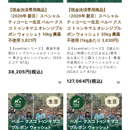
【現金決済専用商品】
【現金決済専用商品】
〈2026年 新豆〉スペシャル
〈2026年 新豆〉スペシャル
ティコーヒー生豆 ペルー クス
ティコーヒー生豆 ペルー クス
コ トゥンキマユ オレンジブル
コ トゥンキマユ オレンジブル
ボン ウォッシュト 10kg 農薬
ボン ウォッシュト 35kg 農薬
不使用 3,821円
不使用 (1kgあたり 3,630円)
【 Esentialシリーズ】 農薬不使
【 Essentialシリーズ】【個人の
用のトップスペシャルティコーヒ
方はご利用いただけません/屋号・
ー 希少なオレンジブルボン (SCA
法人名にてご購入ください】 農薬
スコア 87点)
不使用のトップスペシャルティコ
ーヒー 希少なオレンジブルボン
38,205円(税込)
(SCAスコア 87点)
127,064円(税込)