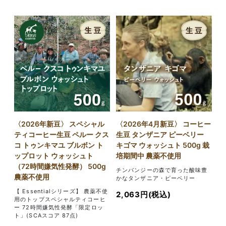
〈2026年新豆〉 スペシャル
〈2026年4月新豆〉 コーヒー
ティコーヒー生豆 ペルー クス
生豆 タンザニア ピーベリー
コ トゥンキマユ ブルボン ト
キゴマ ウォッシュト 500g 栽
ップロット ウォッシュト
培期間中 農薬不使用
（72時間嫌気性発酵） 500g
チンパンジーの森で育った酸味豊
農薬不使用
かなタンザニア・ピーベリー
【 Essentialシリーズ】 農薬不使
2,063円(税込)
用のトップスペシャルティコーヒ
ー 72時間嫌気性発酵「限定ロッ
ト」(SCAスコア 87点)