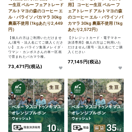
ー生豆 ペルー フェアトレード
用】 コーヒー生豆 ペルー フ
アルトマヨの森のコーヒー エ
ェアトレード アルトマヨの森
ル・パライソ パカマラ 30kg
のコーヒー エル・パライソ パ
農薬不使用 (1kgあたり2,449
カマラ 30kg 農薬不使用 (1kg
円）
あたり2,572円）
【個人の方はご利用いただけませ
【クレジットカード・電子マネー
ん/屋号・法人名にてご購入くださ
決済専用】個人の方はご利用いた
い】 エル パライソ集落メレイダ・
だけません/屋号・法人名にてご購
ワマン・カンポスさんの単一区画
入ください
で育まれたパカマラ種。
77,145円(税込)
73,471円(税込)