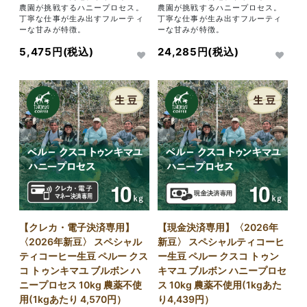
農園が挑戦するハニープロセス。
農園が挑戦するハニープロセス。
丁寧な仕事が生み出すフルーティ
丁寧な仕事が生み出すフルーティ
ーな甘みが特徴。
ーな甘みが特徴。
5,475円(税込)
24,285円(税込)
【クレカ・電子決済専用】
【現金決済専用】〈2026年
〈2026年新豆〉 スペシャル
新豆〉 スペシャルティコーヒ
ティコーヒー生豆 ペルー クス
ー生豆 ペルー クスコ トゥン
コ トゥンキマユ ブルボン ハ
キマユ ブルボン ハニープロセ
ニープロセス 10kg 農薬不使
ス 10kg 農薬不使用(1kgあた
用(1kgあたり 4,570円）
り4,439円）