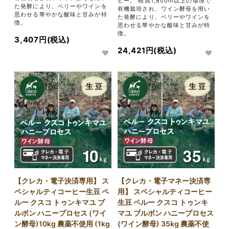
ヒー。 標高1,800m以上の環境で
た発酵により、ベリーやワインを
有機栽培され、ワイン酵母を用い
思わせる華やかな酸味と甘みが特
た発酵により、ベリーやワインを
徴。
思わせる華やかな酸味と甘みが特
徴。
3,407円(税込)
24,421円(税込)
【クレカ・電子決済専用】 ス
【クレカ・電子マネー決済専
ペシャルティコーヒー生豆 ペ
用】 スペシャルティコーヒー
ルー クスコ トゥンキマユ ブ
生豆 ペルー クスコ トゥンキ
ルボン ハニープロセス (ワイ
マユ ブルボン ハニープロセス
ン酵母)10kg 農薬不使用 (1kg
(ワイン酵母) 35kg 農薬不使