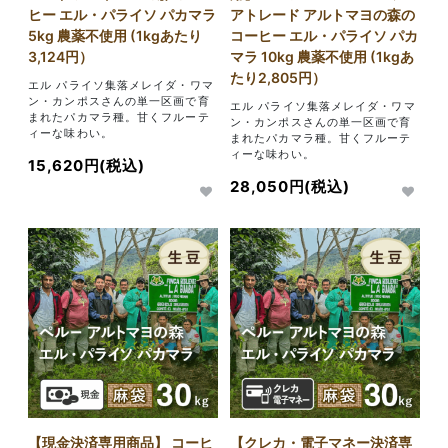
ヒー エル・パライソ パカマラ
アトレード アルトマヨの森の
5kg 農薬不使用 (1kgあたり
コーヒー エル・パライソ パカ
3,124円）
マラ 10kg 農薬不使用 (1kgあ
たり2,805円）
エル パライソ集落メレイダ・ワマ
ン・カンポスさんの単一区画で育
エル パライソ集落メレイダ・ワマ
まれたパカマラ種。甘くフルーテ
ン・カンポスさんの単一区画で育
ィーな味わい。
まれたパカマラ種。甘くフルーテ
ィーな味わい。
15,620円(税込)
28,050円(税込)
【現金決済専用商品】 コーヒ
【クレカ・電子マネー決済専