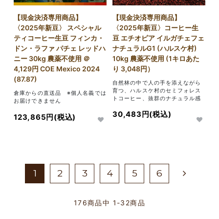
【現金決済専用商品】
【現金決済専用商品】
〈2025年新豆〉コーヒー生
〈2025年新豆〉 スペシャル
豆 エチオピア イルガチェフェ
ティコーヒー生豆 フィンカ・
ナチュラルG1 (ハルスケ村)
ドン・ラファ パチェ レッドハ
10kg 農薬不使用 (1キロあた
ニー 30kg 農薬不使用 ＠
り 3,048円）
4,129円 COE Mexico 2024
(87.87)
自然林の中で人の手を添えながら
育つ、ハルスケ村のセミフォレス
倉庫からの直送品 ※個人名義では
トコーヒー、抜群のナチュラル感
お届けできません
30,483円(税込)
123,865円(税込)
1
2
3
4
5
6
176
商品中
1-32
商品