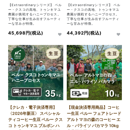
【Extraordinaryシリーズ】 ペル
【Extraordinaryシリーズ】 ペル
ー・クスコの高地、トゥンキマユ
ー・クスコの高地、トゥンキマユ
農園が挑戦するハニープロセス。
農園が挑戦するハニープロセス。
丁寧な仕事が生み出すフルーティ
丁寧な仕事が生み出すフルーティ
ーな甘みが特徴。
ーな甘みが特徴。
45,698円(税込)
44,392円(税込)
【クレカ・電子決済専用】
【現金決済専用商品】コーヒ
〈2026年新豆〉 スペシャル
ー生豆 ペルー フェアトレード
ティコーヒー生豆 ペルー クス
アルトマヨの森のコーヒー エ
コ トゥンキマユ ブルボン ハ
ル・パライソ パカマラ 10kg