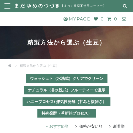
【
すべて農薬不使用コーヒー
】
MYPAGE
0
0
精製方法から選ぶ（生豆）
精製方法から選ぶ（生豆）
ウォッシュト（水洗式）クリアでクリーン
ナチュラル（非水洗式）フルーティーで濃厚
ハニープロセス/ 嫌気性発酵（甘みと複雑さ）
特殊発酵（革新的プロセス）
おすすめ順
価格が安い順
新着順