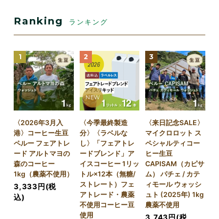
Ranking
ランキング
1
2
3
NEW
〈2026年3月入
〈今季最終製造
〈来日記念SALE〉
港〉コーヒー生豆
分〉〈ラベルな
マイクロロット ス
ペルー フェアトレ
し〉「フェアトレ
ペシャルティコー
ード アルトマヨの
ードブレンド」ア
ヒー生豆
森のコーヒー
イスコーヒー 1リッ
CAPISAM（カピサ
1kg（農薬不使用）
トル×12本（無糖/
ム） パチェ / カテ
ストレート）フェ
ィモール ウォッシ
3,333円(税
アトレード・農薬
ュト (2025年) 1kg
込)
不使用コーヒー豆
農薬不使用
使用
3,743円(税