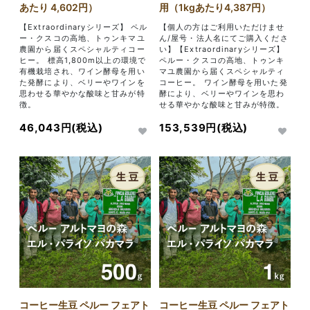
あたり 4,602円）
用（1kgあたり4,387円）
【Extraordinaryシリーズ】 ペル
【個人の方はご利用いただけませ
ー・クスコの高地、トゥンキマユ
ん/屋号・法人名にてご購入くださ
農園から届くスペシャルティコー
い】【Extraordinaryシリーズ】
ヒー。 標高1,800m以上の環境で
ペルー・クスコの高地、トゥンキ
有機栽培され、ワイン酵母を用い
マユ農園から届くスペシャルティ
た発酵により、ベリーやワインを
コーヒー。 ワイン酵母を用いた発
思わせる華やかな酸味と甘みが特
酵により、ベリーやワインを思わ
徴。
せる華やかな酸味と甘みが特徴。
46,043円(税込)
153,539円(税込)
コーヒー生豆 ペルー フェアト
コーヒー生豆 ペルー フェアト