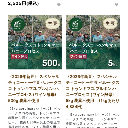
2,505円(税込)
〈2026年新豆〉 スペシャル
〈2026年新豆〉 スペシャル
ティコーヒー生豆 ペルー クス
ティコーヒー生豆 ペルー クス
コ トゥンキマユ ブルボン ハ
コ トゥンキマユ ブルボン ハ
ニープロセス (ワイン酵母)
ニープロセス (ワイン酵母)
500g 農薬不使用
5kg 農薬不使用 (1kgあたり
4,884円)
【Extraordinaryシリーズ】 ペル
ー・クスコの高地、トゥンキマユ
【 Extraordinaryシリーズ】 ペル
農園から届くスペシャルティコー
ー・クスコの高地、トゥンキマユ
ヒー。 標高1,800m以上の環境で
農園から届くスペシャルティコー
有機栽培され、ワイン酵母を用い