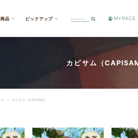
MYPAGE
商品
ピックアップ
カフェインレスコーヒー【焙煎豆etc】
アイスコーヒー・水出しコーヒー
カピサム（CAPISA
ルー
カピサム（CAPISAM）