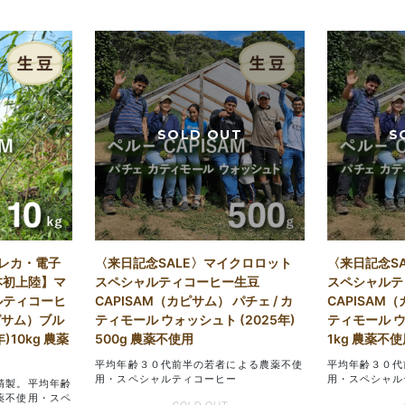
〈来日記念SALE〉マイクロロット
〈来日記念S
クレカ・電子
スペシャルティコーヒー生豆
スペシャルテ
本初上陸】マ
CAPISAM（カピサム） パチェ / カ
CAPISAM（
ルティコーヒ
ティモール ウォッシュト (2025年)
ティモール ウ
カピサム）ブル
500g 農薬不使用
1kg 農薬不使
)10kg 農薬
平均年齢３０代前半の若者による農薬不使
平均年齢３０代
用・スペシャルティコーヒー
用・スペシャル
精製。平均年齢
薬不使用・スペ