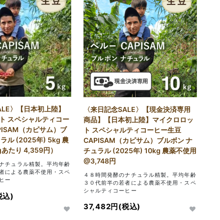
ALE〉【日本初上陸】
〈来日記念SALE〉【現金決済専用
ト スペシャルティコー
商品】【日本初上陸】マイクロロッ
PISAM（カピサム）ブ
ト スペシャルティコーヒー生豆
ル (2025年) 5kg 農
CAPISAM（カピサム）ブルボン ナ
gあたり 4,359円）
チュラル (2025年) 10kg 農薬不使用
@3,748円
ナチュラル精製。平均年齢
者による農薬不使用・スペ
４８時間発酵のナチュラル精製。平均年齢
ヒー
３０代前半の若者による農薬不使用・スペ
シャルティコーヒー
税込)
37,482円(税込)