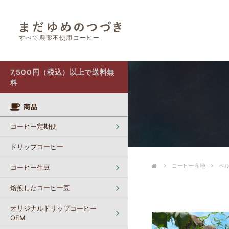
すべて農薬不使用コーヒー
オリジナルドリップコーヒー OEM
カフェインレスコーヒー【生豆】
ポストにお届け（クリックポスト）
7,500円（税込）以上で送料無
料
商品
コーヒー定期便
ドリップコーヒー
コーヒー産地
ペ
コーヒー生豆
焙煎したコーヒー豆
オリジナルドリップコーヒー
OEM