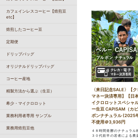
カフェインレスコーヒー【焙煎豆
etc】
焙煎したコーヒー豆
定期便
ドリップバッグ
オリジナルドリップバッグ
コーヒー産地
〈来日記念SALE〉【
精製方法から選ぶ（生豆）
マネー決済専用】【日
イクロロットスペシャ
希少・マイクロロット
ー生豆 CAPISAM（
ボンナチュラル (2025年
業務利用者専用 サンプル
不使用＠3,936円
業務用焙煎豆他
４８時間発酵のナチュラル
３０代前半の若者による農