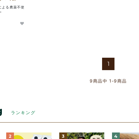
による農薬不使
ー
1
9
商品中
1-9
商品
g
ランキング
2
3
4