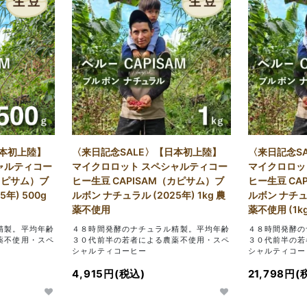
日本初上陸】
〈来日記念SALE〉【日本初上陸】
〈来日記念S
ャルティコー
マイクロロット スペシャルティコー
マイクロロッ
（カピサム）ブ
ヒー生豆 CAPISAM（カピサム）ブ
ヒー生豆 CA
年) 500g
ルボン ナチュラル (2025年) 1kg 農
ルボン ナチュラ
薬不使用
薬不使用 (1k
精製。平均年齢
４８時間発酵のナチュラル精製。平均年齢
４８時間発酵の
薬不使用・スペ
３０代前半の若者による農薬不使用・スペ
３０代前半の若
シャルティコーヒー
シャルティコー
4,915円(税込)
21,798円(