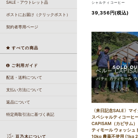
SALE・アウトレット品
シャルティコーヒー
39,356円(税込)
ポストにお届け（クリックポスト）
契約者専用ページ
すべての商品
ご利用ガイド
配送・送料について
支払い方法について
返品について
〈来日記念SALE〉マ
特定商取引法に基づく表記
スペシャルティコーヒ
CAPISAM（カピサム） 
ティモール ウォッシュト 
10kg 農薬不使用 (1kg 
豆乃木について