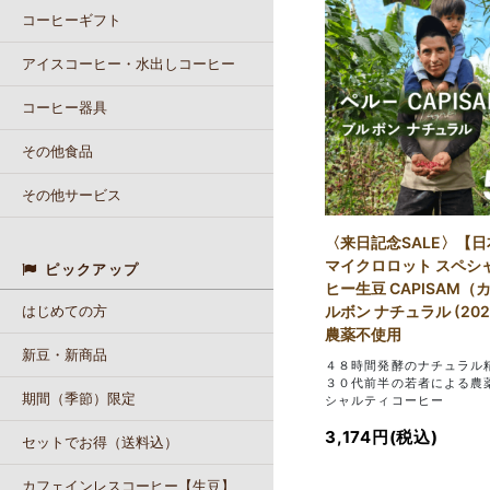
コーヒーギフト
アイスコーヒー・水出しコーヒー
コーヒー器具
その他食品
その他サービス
〈来日記念SALE〉【
マイクロロット スペシ
ピックアップ
ヒー生豆 CAPISAM
はじめての方
ルボン ナチュラル (2025
農薬不使用
新豆・新商品
４８時間発酵のナチュラル
３０代前半の若者による農
期間（季節）限定
シャルティコーヒー
3,174円(税込)
セットでお得（送料込）
カフェインレスコーヒー【生豆】