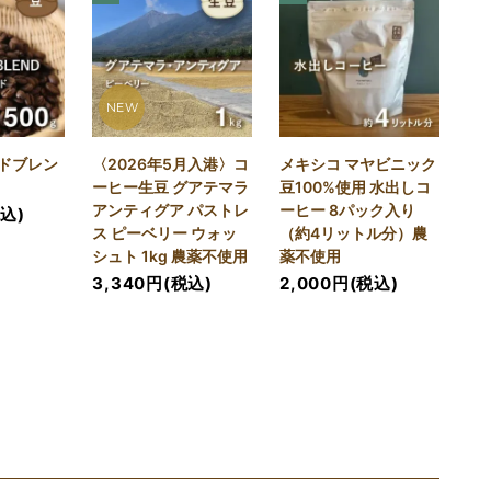
NEW
ドブレン
〈2026年5月入港〉コ
メキシコ マヤビニック
）
ーヒー生豆 グアテマラ
豆100%使用 水出しコ
アンティグア パストレ
ーヒー 8パック入り
税込)
ス ピーベリー ウォッ
（約4リットル分）農
シュト 1kg 農薬不使用
薬不使用
3,340円(税込)
2,000円(税込)