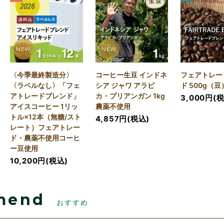
NEW
NEW
〈今季最終製造分〉
コーヒー生豆 インドネ
フェアトレー
〈ラベルなし〉「フェ
シア ジャワ アラビ
ド 500g（豆
アトレードブレンド」
カ・プリアンガン 1kg
3,000円(
アイスコーヒー 1リッ
農薬不使用
トル×12本（無糖/スト
4,857円(税込)
レート）フェアトレー
ド・農薬不使用コーヒ
ー豆使用
10,200円(税込)
mend
おすすめ