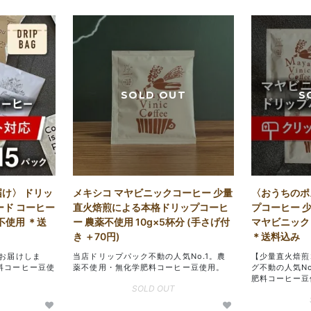
け〉 ドリッ
メキシコ マヤビニックコーヒー 少量
〈おうちのポ
ード コーヒー
直火焙煎による本格ドリップコーヒ
プコーヒー 
不使用 ＊送
ー 農薬不使用 10g×5杯分 (手さげ付
マヤビニック 
き ＋70円)
＊送料込み
でお届けしま
当店ドリップパック不動の人気No.1。農
【少量直火焙煎
料コーヒー豆使
薬不使用・無化学肥料コーヒー豆使用。
グ不動の人気N
肥料コーヒー豆
SOLD OUT