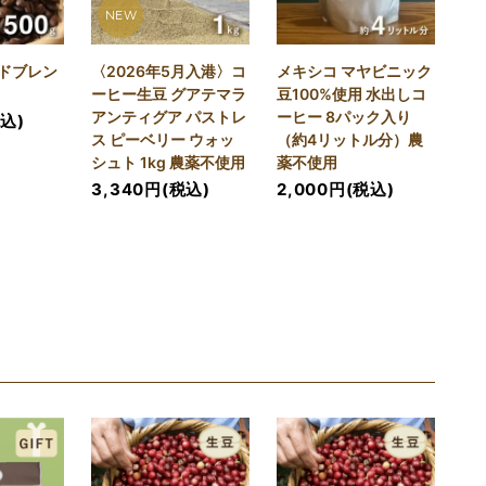
NEW
ドブレン
〈2026年5月入港〉コ
メキシコ マヤビニック
）
ーヒー生豆 グアテマラ
豆100%使用 水出しコ
アンティグア パストレ
ーヒー 8パック入り
税込)
ス ピーベリー ウォッ
（約4リットル分）農
シュト 1kg 農薬不使用
薬不使用
3,340円(税込)
2,000円(税込)