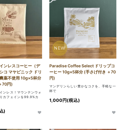
NEW
インレスコーヒー（デ
Paradise Coffee Select ドリップコ
シコ マヤビニック ドリ
ーヒー 10g×5杯分 (手さげ付き ＋70
薬不使用 10g×5杯分
円)
＋70円)
マンデリンらしい豊かなコクを、手軽な一
杯で
インレス！マウンテンウォ
りカフェインを99.9%カ
1,000円(税込)
込)