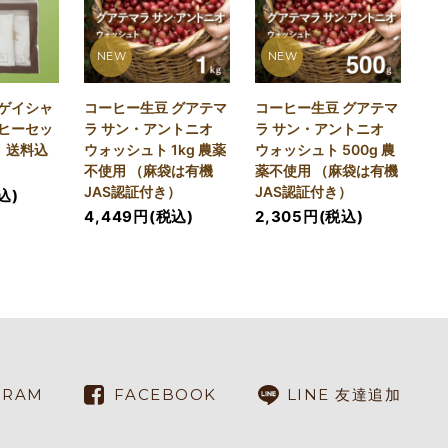
NEW
NEW
ゲイシャ
コーヒー生豆 グアテマ
コーヒー生豆 グアテマ
ヒーセッ
ラ サン・アントニオ
ラ サン・アントニオ
）送料込
ウォッシュト 1kg 農薬
ウォッシュト 500g 農
不使用 （麻袋は有機
薬不使用 （麻袋は有機
JAS認証付き）
JAS認証付き）
込)
4,449円(税込)
2,305円(税込)
GRAM
FACEBOOK
LINE 友達追加