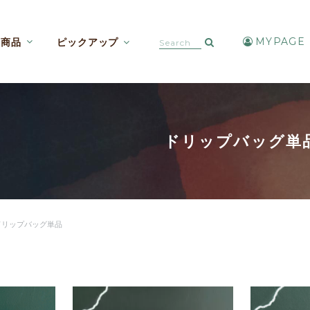
MYPAGE
商品
ピックアップ
カフェインレスコーヒー【焙煎豆etc】
アイスコーヒー・水出しコーヒー
ドリップバッグ単
ドリップバッグ単品