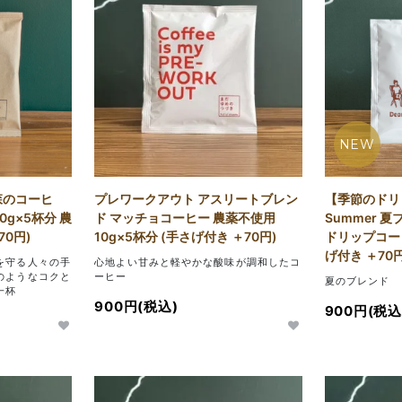
NEW
森のコーヒ
プレワークアウト アスリートブレン
【季節のドリッ
g×5杯分 農
ド マッチョコーヒー 農薬不使用
Summer 夏
70円)
10g×5杯分 (手さげ付き ＋70円)
ドリップコーヒ
げ付き ＋70円
を守る人々の手
心地よい甘みと軽やかな酸味が調和したコ
のようなコクと
ーヒー
夏のブレンド 
一杯
900円(税込)
900円(税込