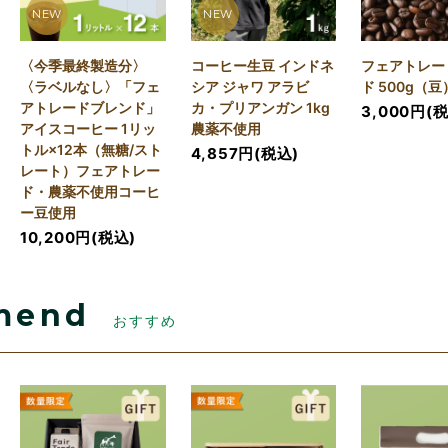
NEW
NEW
〈今季最終製造分〉
コーヒー生豆 インドネ
フェアトレー
〈ラベルなし〉「フェ
シア ジャワ アラビ
ド 500g（豆
アトレードブレンド」
カ・プリアンガン 1kg
3,000円(
アイスコーヒー 1リッ
農薬不使用
トル×12本（無糖/スト
4,857円(税込)
レート）フェアトレー
ド・農薬不使用コーヒ
ー豆使用
10,200円(税込)
mend
おすすめ