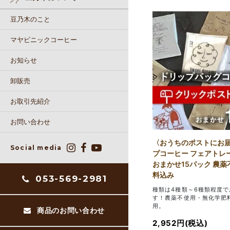
豆乃木のこと
マヤビニックコーヒー
お知らせ
卸販売
お取引先紹介
お問い合わせ
〈おうちのポストにお届
Social media
プコーヒー フェアトレ
おまかせ15パック 農薬
料込み
053-569-2981
種類は4種類～6種類程度
す！農薬不使用・無化学肥
用。
商品のお問い合わせ
2,952円(税込)