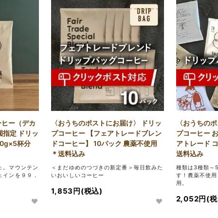
ーヒー（デカ
〈おうちのポストにお届け〉 ドリッ
〈おうちのポ
園指定 ドリッ
プコーヒー 【フェアトレードブレン
プコーヒー お
0g×5杯分
ドコーヒー】 10パック 農薬不使用
アトレード コ
＊送料込み
送料込み
ェ。マウンテン
＜まだゆめのつづきの新定番＞毎日飲みた
種類は3種類～
ェインを９９．
いおいしいコーヒー
す！農薬不使用
用。
1,853円(税込)
2,052円(税