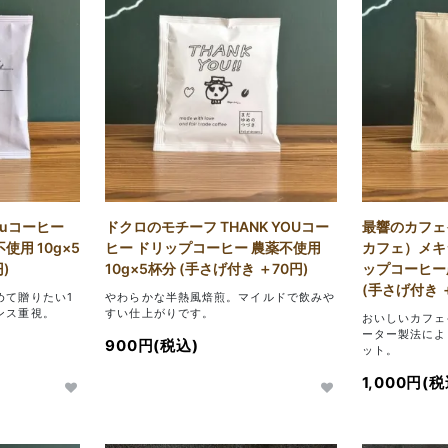
ouコーヒー
ドクロのモチーフ THANK YOUコー
最響のカフェ
用 10g×5
ヒー ドリップコーヒー 農薬不使用
カフェ）メキ
)
10g×5杯分 (手さげ付き ＋70円)
ップコーヒー農
(手さげ付き 
めて贈りたい1
やわらかな半熱風焙煎。マイルドで飲みや
ンス重視。
すい仕上がりです。
おいしいカフェ
ーター製法によ
900円(税込)
ット。
1,000円(税