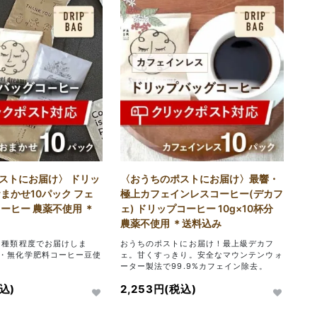
ストにお届け〉 ドリッ
〈おうちのポストにお届け〉最響・
まかせ10パック フェ
極上カフェインレスコーヒー(デカフ
ーヒー 農薬不使用 ＊
ェ) ドリップコーヒー 10g×10杯分
農薬不使用 ＊送料込み
5種類程度でお届けしま
おうちのポストにお届け！最上級デカフ
・無化学肥料コーヒー豆使
ェ。甘くすっきり。安全なマウンテンウォ
ーター製法で99.9%カフェイン除去。
込)
2,253円(税込)