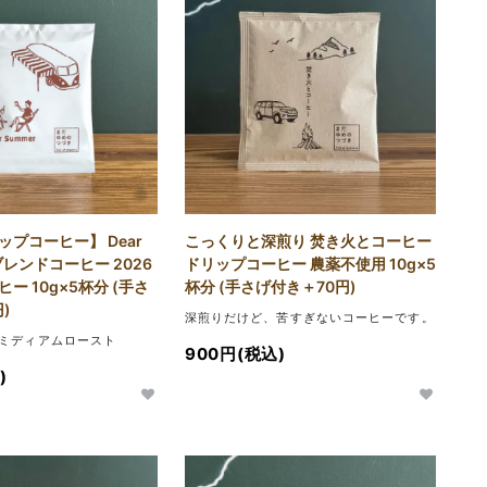
プコーヒー】 Dear
こっくりと深煎り 焚き火とコーヒー
ブレンドコーヒー 2026
ドリップコーヒー 農薬不使用 10g×5
ー 10g×5杯分 (手さ
杯分 (手さげ付き＋70円)
)
深煎りだけど、苦すぎないコーヒーです。
ミディアムロースト
900円(税込)
)