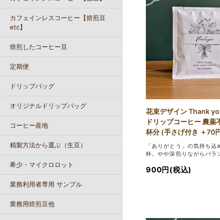
カフェインレスコーヒー【焙煎豆
etc】
焙煎したコーヒー豆
定期便
ドリップバッグ
オリジナルドリップバッグ
花束デザイン Thank y
ドリップコーヒー 農薬不使
コーヒー産地
杯分 (手さげ付き ＋70円
精製方法から選ぶ（生豆）
「ありがとう」の気持ち込
杯。やや深煎りながらバラ
希少・マイクロロット
900円(税込)
業務利用者専用 サンプル
業務用焙煎豆他