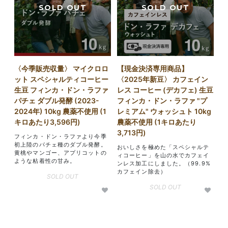
〈今季販売収量〉 マイクロロ
【現金決済専用商品】
ット スペシャルティコーヒー
〈2025年新豆〉 カフェイン
生豆 フィンカ・ドン・ラファ
レス コーヒー (デカフェ) 生豆
パチェ ダブル発酵 (2023-
フィンカ・ドン・ラファ "プ
2024年) 10kg 農薬不使用 (1
レミアム" ウォッシュト 10kg
キロあたり3,596円)
農薬不使用 (1キロあたり
3,713円)
フィンカ・ドン・ラファより今季
初上陸のパチェ種のダブル発酵。
おいしさを極めた「スペシャルテ
黄桃やマンゴー、アプリコットの
ィコーヒー」を山の水でカフェイ
ような粘着性の甘み。
ンレス加工にしました。（99.9%
カフェイン除去）
SOLD OUT
SOLD OUT