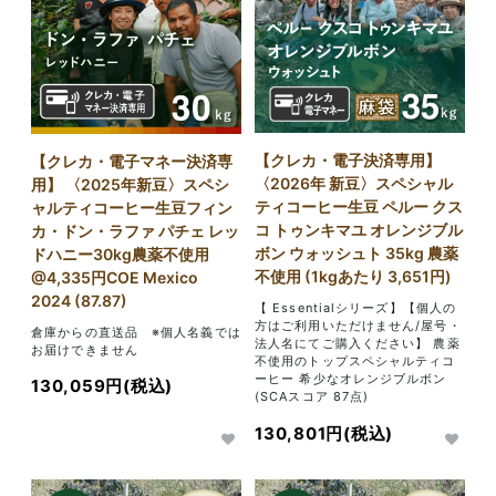
【クレカ・電子決済専用】
【クレカ・電子マネー決済専
〈2026年 新豆〉スペシャル
用】 〈2025年新豆〉スペシ
ティコーヒー生豆 ペルー クス
ャルティコーヒー生豆フィン
コ トゥンキマユ オレンジブル
カ・ドン・ラファ パチェ レッ
ボン ウォッシュト 35kg 農薬
ドハニー30kg農薬不使用
不使用 (1kgあたり 3,651円)
@4,335円COE Mexico
2024 (87.87)
【 Essentialシリーズ】【個人の
方はご利用いただけません/屋号・
倉庫からの直送品 ※個人名義では
法人名にてご購入ください】 農薬
お届けできません
不使用のトップスペシャルティコ
ーヒー 希少なオレンジブルボン
130,059円(税込)
(SCAスコア 87点)
130,801円(税込)