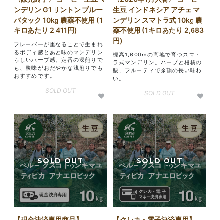
ンデリン G1 リントン ブルー
生豆 インドネシア アチェ マ
バタック 10kg 農薬不使用 (1
ンデリン スマトラ式 10kg 農
キロあたり 2,411円)
薬不使用 (1キロあたり 2,683
円)
フレーバーが重なることで生まれ
るボディ感とあと味のマンデリン
標高1,600mの高地で育つスマト
らしいハーブ感。定番の深煎りで
ラ式マンデリン。ハーブと柑橘の
も、酸味がおだやかな浅煎りでも
酸、フルーティで余韻の長い味わ
おすすめです。
い。
SOLD OUT
SOLD OUT
【現金決済専用商品】
【クレカ・電子決済専用】