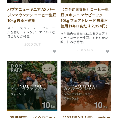
パプアニューギニア AX バー
〈ご予約者専用〉コーヒー生
ジンマウンテン コーヒー生豆
豆 メキシコ マヤビニック
10kg 農薬不使用
10kg フェアトレード 農薬不
使用 (1キロあたり 2,324円）
スイートでジューシー、フローラ
ルな香り、オレンジ、マイルドな
マヤ系先住民たちによるフェアト
口当たりが特徴
レードコーヒー生豆。やわらかな
酸、甘みが特徴。
SOLD OUT
SOLD OUT
〈数量限定〉 マイクロロット
〈2025年9月入港〉 コーヒー