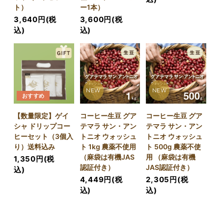
ト）
ー1本）
3,640円(税
3,600円(税
込)
込)
NEW
NEW
おすすめ
【数量限定】ゲイ
コーヒー生豆 グア
コーヒー生豆 グア
シャ ドリップコー
テマラ サン・アン
テマラ サン・アン
ヒーセット（3個入
トニオ ウォッシュ
トニオ ウォッシュ
り）送料込み
ト 1kg 農薬不使用
ト 500g 農薬不使
（麻袋は有機JAS
用 （麻袋は有機
1,350円(税
認証付き）
JAS認証付き）
込)
4,449円(税
2,305円(税
込)
込)