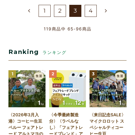
1
2
3
4
119
商品中
65-96
商品
Ranking
ランキング
1
2
3
NEW
〈2026年3月入
〈今季最終製造
〈来日記念SALE〉
港〉コーヒー生豆
分〉〈ラベルな
マイクロロット ス
ペルー フェアトレ
し〉「フェアトレ
ペシャルティコー
ード アルトマヨの
ードブレンド」ア
ヒー生豆