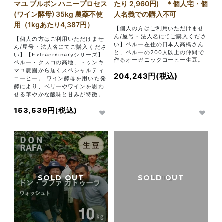
マユ ブルボン ハニープロセス
たり 2,960円) ＊個人宅・個
(ワイン酵母) 35kg 農薬不使
人名義での購入不可
用（1kgあたり4,387円）
【個人の方はご利用いただけませ
ん/屋号・法人名にてご購入くださ
【個人の方はご利用いただけませ
い】ペルー在住の日本人高橋さん
ん/屋号・法人名にてご購入くださ
と、ペルーの200人以上の仲間で
い】【Extraordinaryシリーズ】
作るオーガニックコーヒー生豆。
ペルー・クスコの高地、トゥンキ
マユ農園から届くスペシャルティ
204,243円(税込)
コーヒー。 ワイン酵母を用いた発
酵により、ベリーやワインを思わ
せる華やかな酸味と甘みが特徴。
153,539円(税込)