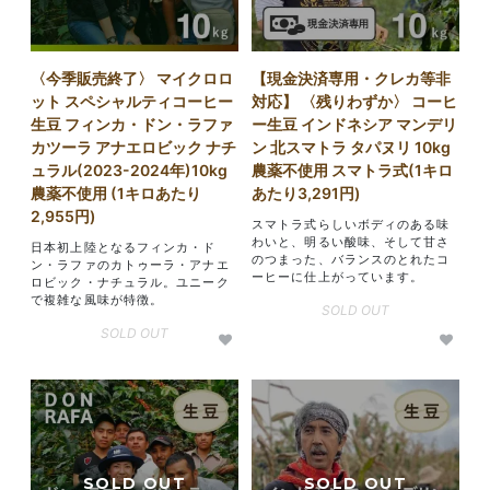
〈今季販売終了〉 マイクロロ
【現金決済専用・クレカ等非
ット スペシャルティコーヒー
対応】 〈残りわずか〉 コーヒ
生豆 フィンカ・ドン・ラファ
ー生豆 インドネシア マンデリ
カツーラ アナエロビック ナチ
ン 北スマトラ タパヌリ 10kg
ュラル(2023-2024年)10kg
農薬不使用 スマトラ式(1キロ
農薬不使用 (1キロあたり
あたり3,291円)
2,955円)
スマトラ式らしいボディのある味
わいと、明るい酸味、そして甘さ
日本初上陸となるフィンカ・ド
のつまった、バランスのとれたコ
ン・ラファのカトゥーラ・アナエ
ーヒーに仕上がっています。
ロビック・ナチュラル。ユニーク
で複雑な風味が特徴。
SOLD OUT
SOLD OUT