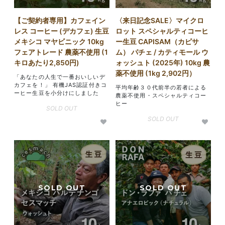
【ご契約者専用】カフェイン
〈来日記念SALE〉マイクロ
レス コーヒー (デカフェ) 生豆
ロット スペシャルティコーヒ
メキシコ マヤビニック 10kg
ー生豆 CAPISAM（カピサ
フェアトレード 農薬不使用 (1
ム） パチェ / カティモール ウ
キロあたり2,850円)
ォッシュト (2025年) 10kg 農
薬不使用 (1kg 2,902円）
「あなたの人生で一番おいしいデ
カフェを！」 有機JAS認証付きコ
平均年齢３０代前半の若者による
ーヒー生豆を小分けにしました
農薬不使用・スペシャルティコー
ヒー
SOLD OUT
SOLD OUT