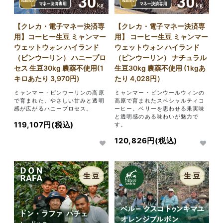
NEW
NEW
【クレカ・電子マネー決済専
【クレカ・電子マネー決済専
用】コーヒー生豆 ミャンマー
用】 コーヒー生豆 ミャンマー
ウェットウォン ハイランド
ウェットウォン ハイランド
（ピンウーリン） ハニープロ
（ピンウーリン） ナチュラル
セス 生豆30kg 農薬不使用(1
生豆30kg 農薬不使用 (1kgあ
キロあたり 3,970円)
たり 4,028円）
ミャンマー・ピンウーリンの高原
ミャンマー・ピンウールウィンの
で育まれた、やさしい甘みと透明
高原で育まれたスペシャルティコ
感が広がるハニープロセス。
ーヒー。ベリーを思わせる果実味
と透明感のある味わいが魅力で
119,107円(税込)
す。
120,826円(税込)