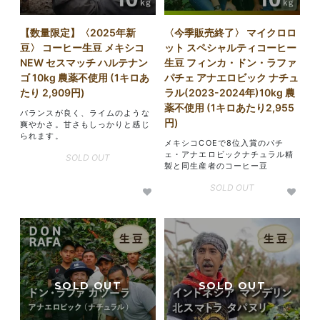
【数量限定】〈2025年新
〈今季販売終了〉 マイクロロ
豆〉 コーヒー生豆 メキシコ
ット スペシャルティコーヒー
NEW セスマッチ ハルテナン
生豆 フィンカ・ドン・ラファ
ゴ 10kg 農薬不使用 (1キロあ
パチェ アナエロビック ナチュ
たり 2,909円)
ラル(2023-2024年)10kg 農
薬不使用 (1キロあたり2,955
バランスが良く、ライムのような
円)
爽やかさ。甘さもしっかりと感じ
られます。
メキシコCOEで8位入賞のパチ
ェ・アナエロビックナチュラル精
SOLD OUT
製と同生産者のコーヒー豆
SOLD OUT