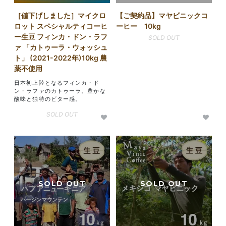
［値下げしました］マイクロ
【ご契約品】マヤビニックコ
ロット スペシャルティコーヒ
ーヒー 10kg
ー生豆 フィンカ・ドン・ラフ
SOLD OUT
ァ 「カトゥーラ・ウォッシュ
ト」 (2021-2022年)10kg 農
薬不使用
日本初上陸となるフィンカ・ド
ン・ラファのカトゥーラ。豊かな
酸味と独特のビター感。
SOLD OUT