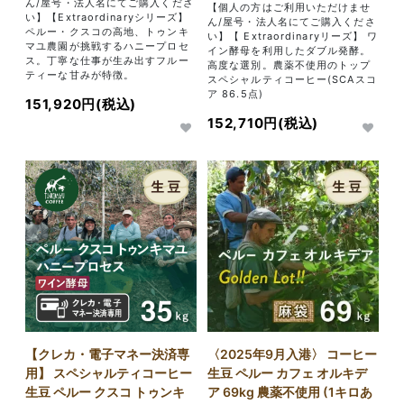
ん/屋号・法人名にてご購入くださ
【個人の方はご利用いただけませ
い】【Extraordinaryシリーズ】
ん/屋号・法人名にてご購入くださ
ペルー・クスコの高地、トゥンキ
い】【 Extraordinaryリーズ】 ワ
マユ農園が挑戦するハニープロセ
イン酵母を利用したダブル発酵。
ス。丁寧な仕事が生み出すフルー
高度な選別。農薬不使用のトップ
ティーな甘みが特徴。
スペシャルティコーヒー(SCAスコ
ア 86.5点)
151,920円(税込)
152,710円(税込)
【クレカ・電子マネー決済専
〈2025年9月入港〉 コーヒー
用】 スペシャルティコーヒー
生豆 ペルー カフェ オルキデ
生豆 ペルー クスコ トゥンキ
ア 69kg 農薬不使用 (1キロあ