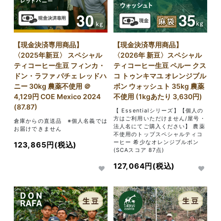
【現金決済専用商品】
【現金決済専用商品】
〈2025年新豆〉 スペシャル
〈2026年 新豆〉スペシャル
ティコーヒー生豆 フィンカ・
ティコーヒー生豆 ペルー クス
ドン・ラファ パチェ レッドハ
コ トゥンキマユ オレンジブル
ニー 30kg 農薬不使用 ＠
ボン ウォッシュト 35kg 農薬
4,129円 COE Mexico 2024
不使用 (1kgあたり 3,630円)
(87.87)
【 Essentialシリーズ】【個人の
方はご利用いただけません/屋号・
倉庫からの直送品 ※個人名義では
法人名にてご購入ください】 農薬
お届けできません
不使用のトップスペシャルティコ
ーヒー 希少なオレンジブルボン
123,865円(税込)
(SCAスコア 87点)
127,064円(税込)