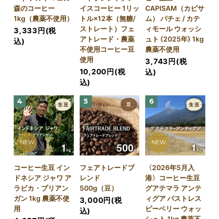
森のコーヒー
イスコーヒー 1リッ
CAPISAM（カピサ
1kg（農薬不使用）
トル×12本（無糖/
ム） パチェ / カテ
ストレート）フェ
ィモール ウォッシ
3,333円(税
アトレード・農薬
ュト (2025年) 1kg
込)
不使用コーヒー豆
農薬不使用
使用
3,743円(税
10,200円(税
込)
込)
4
5
6
NEW
NEW
コーヒー生豆 イン
フェアトレードブ
〈2026年5月入
ドネシア ジャワ ア
レンド
港〉コーヒー生豆
ラビカ・プリアン
500g（豆）
グアテマラ アンテ
ガン 1kg 農薬不使
ィグア パストレス
3,000円(税
用
ピーベリー ウォッ
込)
シュト 1kg 農薬不