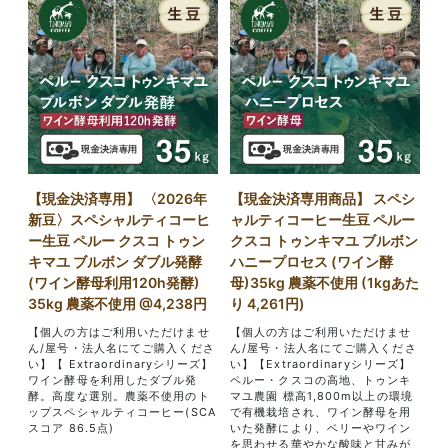
【現金決済専用】 〈2026年
【現金決済専用商品】 スペシ
新豆〉スペシャルティコーヒ
ャルティコーヒー生豆 ペルー
ー生豆 ペルー クスコ トゥン
クスコ トゥンキマユ ブルボン
キマユ ブルボン ダブル発酵
ハニープロセス (ワイン酵
(ワイン酵母利用120h発酵)
母)35kg 農薬不使用 (1kgあた
35kg 農薬不使用 @4,238円
り 4,261円)
【個人の方はご利用いただけませ
【個人の方はご利用いただけませ
ん/屋号・法人名にてご購入くださ
ん/屋号・法人名にてご購入くださ
い】【 Extraordinaryシリーズ】
い】【Extraordinaryシリーズ】
ワイン酵母を利用したダブル発
ペルー・クスコの高地、トゥンキ
酵。高度な選別。農薬不使用のト
マユ農園 標高1,800m以上の環境
ップスペシャルティコーヒー(SCA
で有機栽培され、ワイン酵母を用
スコア 86.5点)
いた発酵により、ベリーやワイン
を思わせる華やかな酸味と甘みが