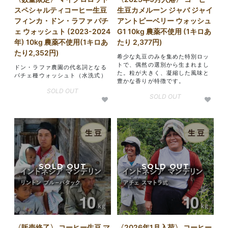
スペシャルティコーヒー生豆
生豆カメルーン ジャバ ジャイ
フィンカ・ドン・ラファ パチ
アントピーベリー ウォッシュ
ェ ウォッシュト (2023-2024
G1 10kg 農薬不使用 (1キロあ
年) 10kg 農薬不使用(1キロあ
たり 2,377円)
たり2,352円)
希少な丸豆のみを集めた特別ロッ
トで、偶然の選別から生まれまし
ドン・ラファ農園の代名詞となる
た。粒が大きく、凝縮した風味と
パチェ種ウォッシュト（水洗式）
豊かな香りが特徴です。
SOLD OUT
SOLD OUT
〈販売終了〉 コーヒー生豆 マ
〈2026年1月入荷〉 コーヒー