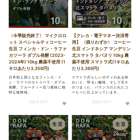
〈今季販売終了〉 マイクロロ
【クレカ・電子マネー決済専
ット スペシャルティコーヒー
用】 〈残りわずか〉 コーヒー
生豆 フィンカ・ドン・ラファ
生豆 インドネシア マンデリン
カツーラ ダブル発酵 (2023-
北スマトラ タパヌリ 10kg 農
2024年) 10kg 農薬不使用 (1
薬不使用 スマトラ式(1キロあ
キロあたり3,358円)
たり3,389円)
日本初上陸となるフィンカ・ド
スマトラ式らしいボディのある味
ン・ラファのカトゥーラ・ダブル
わいと、明るい酸味、そして甘さ
発酵。フルーティー且つ風味に独
のつまった、バランスのとれたコ
特な複雑味。
ーヒーに仕上がっています。
SOLD OUT
SOLD OUT