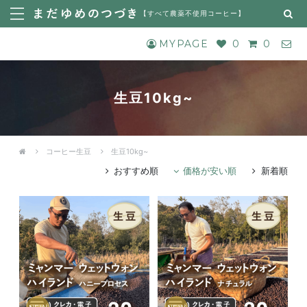
【
すべて農薬不使用コーヒー
】
MYPAGE
0
0
生豆10kg~
コーヒー生豆
生豆10kg~
おすすめ順
価格が安い順
新着順