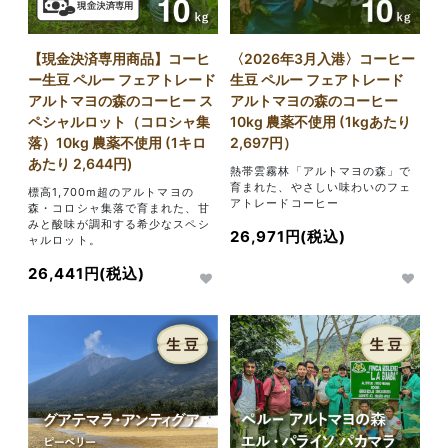
【現金決済専用商品】コーヒ
〈2026年3月入港〉コーヒー
ー生豆 ペルー フェアトレード
生豆 ペルー フェアトレード
アルトマヨの森のコーヒー ス
アルトマヨの森のコーヒー
ペシャルロット（コロシャ集
10kg 農薬不使用 (1kgあたり
落）10kg 農薬不使用 (1キロ
2,697円）
あたり 2,644円)
熱帯雲霧林「アルトマヨの森」で
育まれた、やさしい味わいのフェ
標高1,700m超のアルトマヨの
アトレードコーヒー
森・コロシャ集落で育まれた、甘
みと酸味が調和する希少なスペシ
26,971円(税込)
ャルロット。
26,441円(税込)