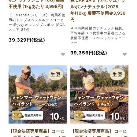
豆 CAPISAM（カピサム）ブ
不使用 (1kgあたり 3,998円)
ルボンナチュラル (2025
年)10kg 農薬不使用＠3,936
【 Essentialシリーズ】 農薬不使
円
用のトップスペシャルティコーヒ
ー 希少なオレンジブルボン (SCA
４８時間発酵のナチュラル精製。
スコア 87点)
平均年齢３０代前半の若者による
農薬不使用・スペシャルティコー
39,329円(税込)
ヒー
39,356円(税込)
NEW
NEW
【現金決済専用商品】コーヒ
【現金決済専用商品】 コーヒ