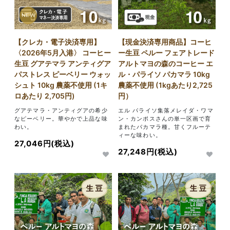
NEW
【クレカ・電子決済専用】
【現金決済専用商品】コーヒ
〈2026年5月入港〉 コーヒー
ー生豆 ペルー フェアトレード
生豆 グアテマラ アンティグア
アルトマヨの森のコーヒー エ
パストレス ピーベリー ウォッ
ル・パライソ パカマラ 10kg
シュト 10kg 農薬不使用 (1キ
農薬不使用 (1kgあたり2,725
ロあたり 2,705円)
円）
グアテマラ・アンティグアの希少
エル パライソ集落メレイダ・ワマ
なピーベリー。華やかで上品な味
ン・カンポスさんの単一区画で育
わい。
まれたパカマラ種。甘くフルーテ
ィーな味わい。
27,046円(税込)
27,248円(税込)