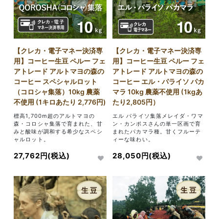
【クレカ・電子マネー決済専
【クレカ・電子マネー決済専
用】コーヒー生豆 ペルー フェ
用】コーヒー生豆 ペルー フェ
アトレード アルトマヨの森の
アトレード アルトマヨの森の
コーヒー スペシャルロット
コーヒー エル・パライソ パカ
（コロシャ集落）10kg 農薬
マラ 10kg 農薬不使用 (1kgあ
不使用 (1キロあたり 2,776円)
たり2,805円）
標高1,700m超のアルトマヨの
エル パライソ集落メレイダ・ワマ
森・コロシャ集落で育まれた、甘
ン・カンポスさんの単一区画で育
みと酸味が調和する希少なスペシ
まれたパカマラ種。甘くフルーテ
ャルロット。
ィーな味わい。
27,762円(税込)
28,050円(税込)