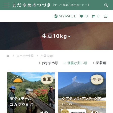
【
すべて農薬不使用コーヒー
】
MYPAGE
0
0
生豆10kg~
コーヒー生豆
生豆10kg~
おすすめ順
価格が安い順
新着順