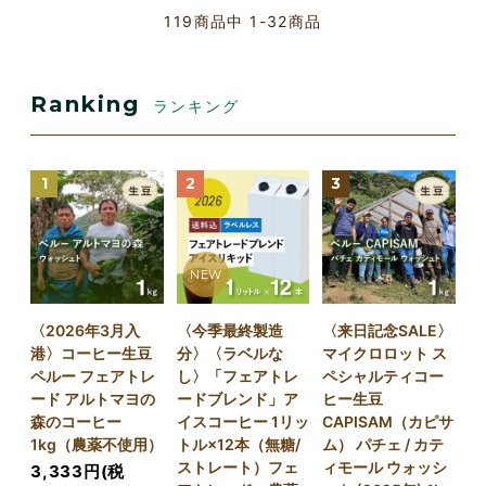
119
商品中
1-32
商品
Ranking
ランキング
1
2
3
NEW
〈2026年3月入
〈今季最終製造
〈来日記念SALE〉
港〉コーヒー生豆
分〉〈ラベルな
マイクロロット ス
ペルー フェアトレ
し〉「フェアトレ
ペシャルティコー
ード アルトマヨの
ードブレンド」ア
ヒー生豆
森のコーヒー
イスコーヒー 1リッ
CAPISAM（カピサ
1kg（農薬不使用）
トル×12本（無糖/
ム） パチェ / カテ
ストレート）フェ
ィモール ウォッシ
3,333円(税