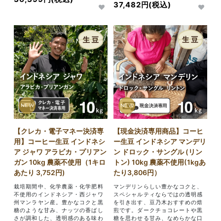
37,482円(税込)
NEW
NEW
【クレカ・電子マネー決済専
【現金決済専用商品】コーヒ
用】コーヒー生豆 インドネシ
ー生豆 インドネシア マンデリ
ア ジャワ アラビカ・プリアン
ン ドロック・サングル (リン
ガン 10kg 農薬不使用（1キロ
トン) 10kg 農薬不使用(1kgあ
あたり 3,752円)
たり3,806円）
栽培期間中、化学農薬・化学肥料
マンデリンらしい豊かなコクと、
不使用のインドネシア・西ジャワ
スペシャルティならではの透明感
州マンラヤン産。豊かなコクと黒
を引き出す、豆乃木おすすめの焙
糖のような甘み、ナッツの香ばし
煎です。ダークチョコレートや黒
さが調和した、透明感のある味わ
糖を思わせる甘み、なめらかな口