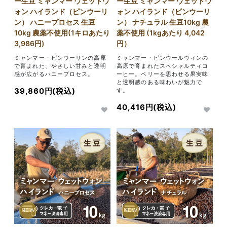
ー生豆 ミャンマー ウェットウ
ー生豆 ミャンマー ウェットウ
ォン ハイランド（ピンウーリ
ォン ハイランド（ピンウーリ
ン） ハニープロセス 生豆
ン） ナチュラル 生豆10kg 農
10kg 農薬不使用(1キロあたり
薬不使用 (1kgあたり 4,042
3,986円)
円）
ミャンマー・ピンウーリンの高原
ミャンマー・ピンウールウィンの
で育まれた、やさしい甘みと透明
高原で育まれたスペシャルティコ
感が広がるハニープロセス。
ーヒー。ベリーを思わせる果実味
と透明感のある味わいが魅力で
39,860円(税込)
す。
40,416円(税込)
NEW
NEW