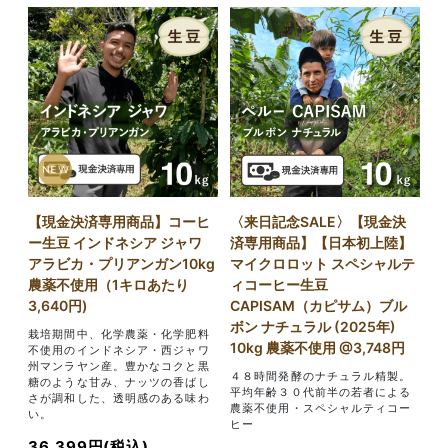
NEW
【現金決済専用商品】コーヒ
〈来日記念SALE〉【現金決
ー生豆 インドネシア ジャワ
済専用商品】【日本初上陸】
アラビカ・プリアンガン10kg
マイクロロット スペシャルテ
農薬不使用（1キロあたり
ィコーヒー生豆
3,640円)
CAPISAM（カピサム）ブル
ボン ナチュラル (2025年)
栽培期間中、化学農薬・化学肥料
10kg 農薬不使用 @3,748円
不使用のインドネシア・西ジャワ
州マンラヤン産。豊かなコクと黒
４８時間発酵のナチュラル精製。
糖のような甘み、ナッツの香ばし
平均年齢３０代前半の若者による
さが調和した、透明感のある味わ
農薬不使用・スペシャルティコー
い。
ヒー
36,399円(税込)