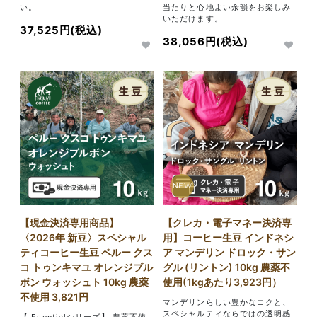
い。
当たりと心地よい余韻をお楽しみ
いただけます。
37,525円(税込)
38,056円(税込)
NEW
【現金決済専用商品】
【クレカ・電子マネー決済専
〈2026年 新豆〉スペシャル
用】コーヒー生豆 インドネシ
ティコーヒー生豆 ペルー クス
ア マンデリン ドロック・サン
コ トゥンキマユ オレンジブル
グル (リントン) 10kg 農薬不
ボン ウォッシュト 10kg 農薬
使用(1kgあたり3,923円）
不使用 3,821円
マンデリンらしい豊かなコクと、
スペシャルティならではの透明感
【 Esentialシリーズ】 農薬不使