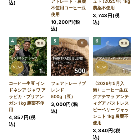
アトレード・農薬
ュト (2025年) 1kg
込)
不使用コーヒー豆
農薬不使用
使用
3,743円(税
10,200円(税
込)
込)
4
5
6
NEW
NEW
コーヒー生豆 イン
フェアトレードブ
〈2026年5月入
ドネシア ジャワ ア
レンド
港〉コーヒー生豆
ラビカ・プリアン
500g（豆）
グアテマラ アンテ
ガン 1kg 農薬不使
ィグア パストレス
3,000円(税
用
ピーベリー ウォッ
込)
シュト 1kg 農薬不
4,857円(税
使用
込)
3,340円(税
込)