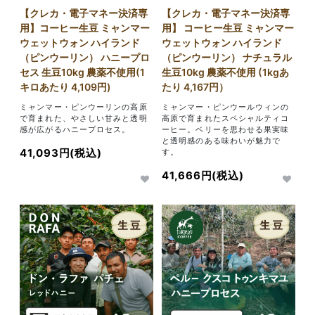
【クレカ・電子マネー決済専
【クレカ・電子マネー決済専
用】コーヒー生豆 ミャンマー
用】 コーヒー生豆 ミャンマー
ウェットウォン ハイランド
ウェットウォン ハイランド
（ピンウーリン） ハニープロ
（ピンウーリン） ナチュラル
セス 生豆10kg 農薬不使用(1
生豆10kg 農薬不使用 (1kgあ
キロあたり 4,109円)
たり 4,167円）
ミャンマー・ピンウーリンの高原
ミャンマー・ピンウールウィンの
で育まれた、やさしい甘みと透明
高原で育まれたスペシャルティコ
感が広がるハニープロセス。
ーヒー。ベリーを思わせる果実味
と透明感のある味わいが魅力で
41,093円(税込)
す。
41,666円(税込)