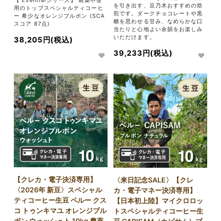
を引き出す、豆乃木おすすめの焙
用のトップスペシャルティコーヒ
煎です。ダークチョコレートや黒
ー 希少なオレンジブルボン (SCA
糖を思わせる甘み、なめらかな口
スコア 87点)
当たりと心地よい余韻をお楽しみ
いただけます。
38,205円(税込)
39,233円(税込)
【クレカ・電子決済専用】
〈来日記念SALE〉【クレ
〈2026年 新豆〉スペシャル
カ・電子マネー決済専用】
ティコーヒー生豆 ペルー クス
【日本初上陸】マイクロロッ
コ トゥンキマユ オレンジブル
トスペシャルティコーヒー生
ボン ウォッシュト 10kg 農薬