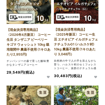
【現金決済専用商品】
【現金決済専用商品】
〈2025年新豆〉コーヒー生
〈2026年4月新豆〉 コーヒー
豆 エチオピア イルガチェフェ
生豆 タンザニア ピーベリー
ナチュラルG1 (ハルスケ村)
キゴマ ウォッシュト 10kg 栽
10kg 農薬不使用 (1キロあた
培期間中 農薬不使用 (1キロあ
り 3,048円）
たり2,955円)
自然林の中で人の手を添えながら
チンパンジーの森で育った酸味豊
育つ、ハルスケ村のセミフォレス
かなタンザニアコーヒー
トコーヒー、抜群のナチュラル感
29,549円(税込)
30,483円(税込)