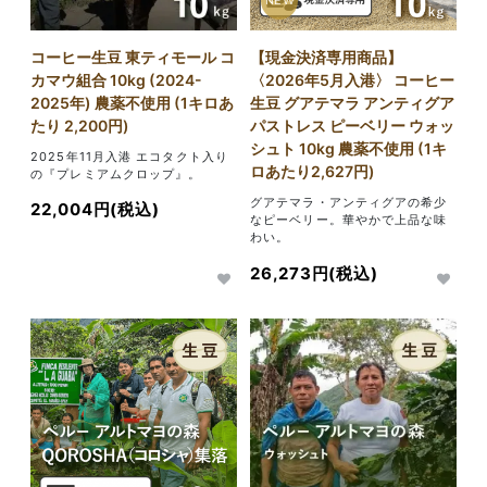
NEW
コーヒー生豆 東ティモール コ
【現金決済専用商品】
カマウ組合 10kg (2024-
〈2026年5月入港〉 コーヒー
2025年) 農薬不使用 (1キロあ
生豆 グアテマラ アンティグア
たり 2,200円)
パストレス ピーベリー ウォッ
シュト 10kg 農薬不使用 (1キ
2025年11月入港 エコタクト入り
ロあたり2,627円)
の『プレミアムクロップ』。
グアテマラ・アンティグアの希少
22,004円(税込)
なピーベリー。華やかで上品な味
わい。
26,273円(税込)