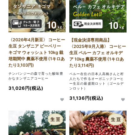
〈2026年4月新豆〉 コーヒー
【現金決済専用商品】
生豆 タンザニア ピーベリー
〈2025年9月入港〉 コーヒー
キゴマ ウォッシュト 10kg 栽
生豆 ペルー カフェ オルキデ
培期間中 農薬不使用 (1キロあ
ア 10kg 農薬不使用 (1キロあ
たり3,103円)
たり3,114円)
チンパンジーの森で育った酸味豊
ペルー在住の日本人高橋さんと村
かなタンザニアコーヒー
人たちで作るオーガニックコーヒ
ー生豆の最盛期ロット（ゴールデ
31,026円(税込)
ンロット）
31,136円(税込)