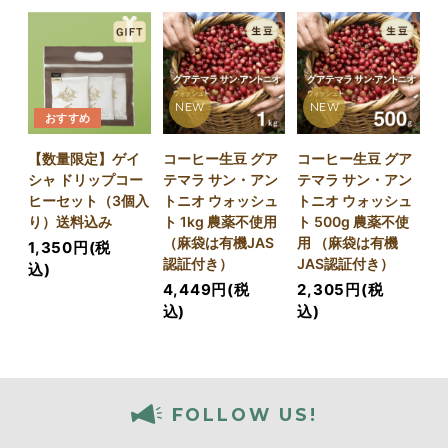
NEW
NEW
おすすめ
【数量限定】ゲイ
コーヒー生豆 グア
コーヒー生豆 グア
シャ ドリップコー
テマラ サン・アン
テマラ サン・アン
ヒーセット（3個入
トニオ ウォッシュ
トニオ ウォッシュ
り）送料込み
ト 1kg 農薬不使用
ト 500g 農薬不使
（麻袋は有機JAS
用 （麻袋は有機
1,350円(税
認証付き）
JAS認証付き）
込)
4,449円(税
2,305円(税
込)
込)
FOLLOW US!