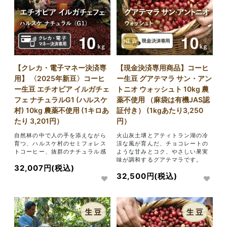
NEW
【クレカ・電子マネー決済専
【現金決済専用商品】コーヒ
用】 〈2025年新豆〉コーヒ
ー生豆 グアテマラ サン・アン
ー生豆 エチオピア イルガチェ
トニオ ウォッシュト 10kg 農
フェ ナチュラルG1 (ハルスケ
薬不使用 （麻袋は有機JAS認
村) 10kg 農薬不使用 (1キロあ
証付き） (1kgあたり3,250
たり 3,201円）
円）
自然林の中で人の手を添えながら
火山灰土壌とアティトラン湖の冷
育つ、ハルスケ村のセミフォレス
涼な風が育んだ、チョコレートの
トコーヒー、抜群のナチュラル感
ような甘みとコク、やさしい果実
味が調和するグアテマラです。
32,007円(税込)
32,500円(税込)