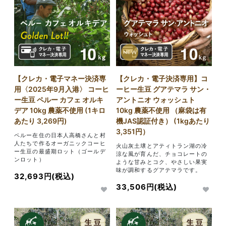
NEW
【クレカ・電子マネー決済専
【クレカ・電子決済専用】コ
用〈2025年9月入港〉 コーヒ
ーヒー生豆 グアテマラ サン・
ー生豆 ペルー カフェ オルキ
アントニオ ウォッシュト
デア 10kg 農薬不使用 (1キロ
10kg 農薬不使用 （麻袋は有
あたり 3,269円)
機JAS認証付き） (1kgあたり
3,351円）
ペルー在住の日本人高橋さんと村
人たちで作るオーガニックコーヒ
火山灰土壌とアティトラン湖の冷
ー生豆の最盛期ロット（ゴールデ
涼な風が育んだ、チョコレートの
ンロット）
ような甘みとコク、やさしい果実
味が調和するグアテマラです。
32,693円(税込)
33,506円(税込)