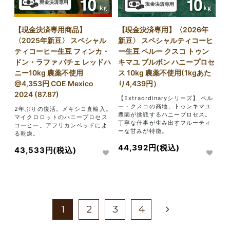
【現金決済専用商品】
【現金決済専用】〈2026年
〈2025年新豆〉 スペシャル
新豆〉 スペシャルティコーヒ
ティコーヒー生豆 フィンカ・
ー生豆 ペルー クスコ トゥン
ドン・ラファ パチェ レッドハ
キマユ ブルボン ハニープロセ
ニー10kg 農薬不使用
ス 10kg 農薬不使用(1kgあた
@4,353円 COE Mexico
り4,439円）
2024 (87.87)
【Extraordinaryシリーズ】 ペル
ー・クスコの高地、トゥンキマユ
2年ぶりの復活。メキシコ直輸入。
農園が挑戦するハニープロセス。
マイクロロットのハニープロセス
丁寧な仕事が生み出すフルーティ
コーヒー。アフリカンベッドによ
ーな甘みが特徴。
る乾燥。
44,392円(税込)
43,533円(税込)
1
2
3
4