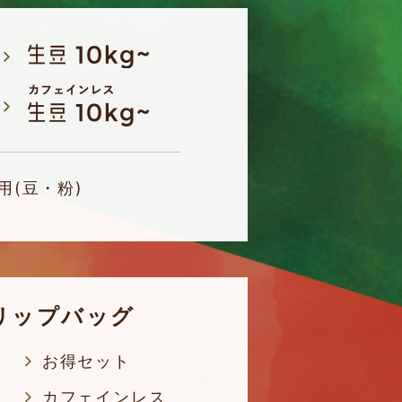
用(豆・粉)
リップバッグ
お得セット
カフェインレス