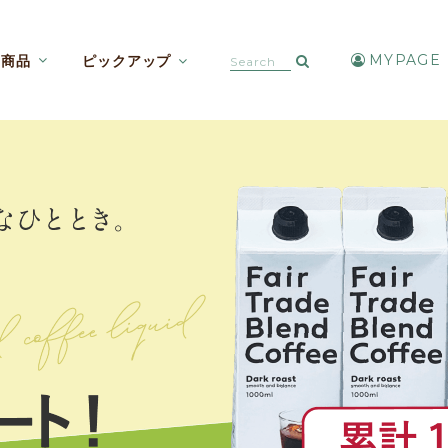
MYPAGE
商品
ピックアップ
カフェインレスコーヒー【焙煎豆etc】
アイスコーヒー・水出しコーヒー