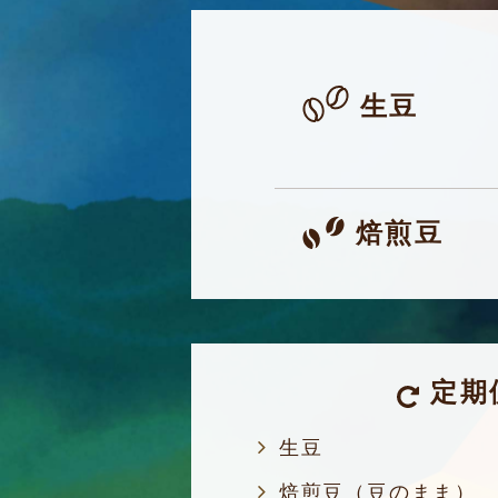
生豆
焙煎豆
定期
生豆
焙煎豆（豆のまま）