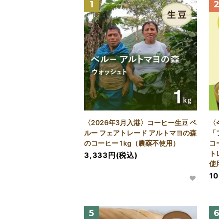
1
〈2026年3月入港〉コーヒー生豆 ペ
〈
ルー フェアトレード アルトマヨの森
「
のコーヒー 1kg（農薬不使用）
コ
ト
3,333円(税込)
使
1
5