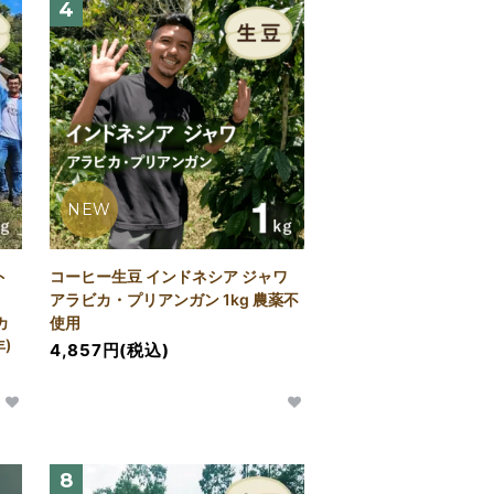
4
NEW
ト
コーヒー生豆 インドネシア ジャワ
アラビカ・プリアンガン 1kg 農薬不
カ
使用
)
4,857円(税込)
8