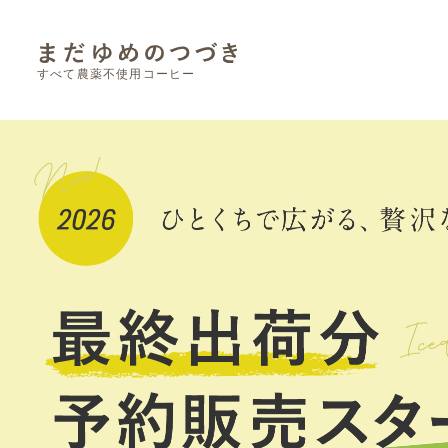
すべて農薬不使用コーヒー
オリジナルドリップコーヒー OEM
カフェインレスコーヒー【生豆】
ポストにお届け（クリックポスト）