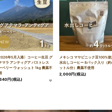
NEW
2026年5月入港〉コーヒー生豆 グ
メキシコ マヤビニック豆100%使
テマラ アンティグア パストレス
水出しコーヒー 8パック入り（約
ーベリー ウォッシュト 1kg 農薬不
ットル分）農薬不使用
用
2,000円(税込)
,340円(税込)