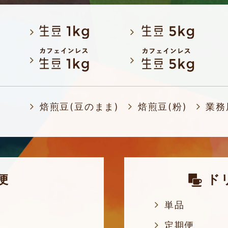
焙煎豆(豆のまま)
焙煎豆(粉)
業務
便
ド
単品
定期便